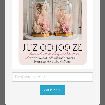
Prezent dla dziecka na narodziny
349.00 PLN
welurowy album na zdjęcia,
pamiątka z pierwszych lat życia
ZAPISZ SIĘ