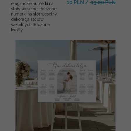
10 PLN
/
13.00 PLN
eleganckie numerki na
stoły weselne, tłoczone
numerki na stół weselny,
dekoracja stołów
weselnych tłoczone
kwiaty