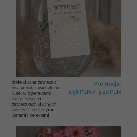
złote ślubne zawieszki
Promocja:
na alkohol, zawieszki na
2.56 PLN
/
3.20 PLN
butelkę z perełkami,
rózne treści na
zawieszkach ślubnych,
zawieszki ze złotymi
literami i perełkami