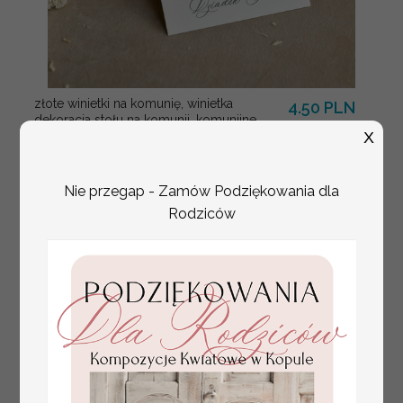
złote winietki na komunię, winietka
4.50 PLN
dekoracja stołu na komunii, komunijne
winietki z naturalnym kłosem
X
Nie przegap - Zamów Podziękowania dla
Rodziców