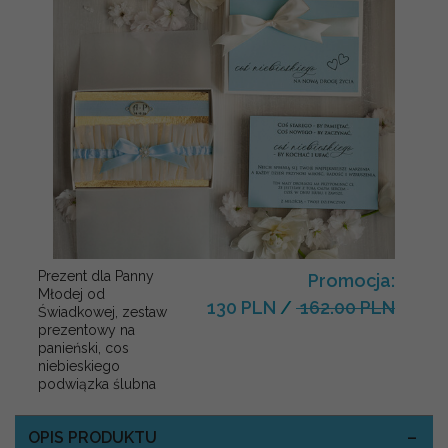
Prezent dla Panny
Promocja:
Młodej od
130 PLN
/
162.00 PLN
Świadkowej, zestaw
prezentowy na
panieński, cos
niebieskiego
podwiązka ślubna
OPIS PRODUKTU