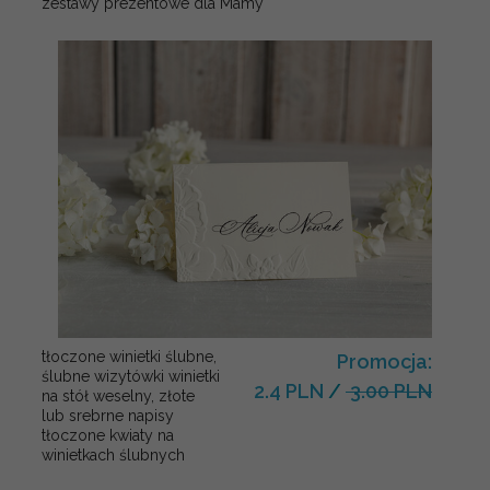
zestawy prezentowe dla Mamy
tłoczone winietki ślubne,
Promocja:
ślubne wizytówki winietki
2.4 PLN
/
3.00 PLN
na stół weselny, złote
lub srebrne napisy
tłoczone kwiaty na
winietkach ślubnych