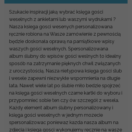
Szukacie inspiracji jaką wybrać księga gości
weselnych z ankietami lub waszymi wydrukami ?
Nasza ksiega gosci wesenych personalizowana
ręcznie robiona na Wasze zamówienie z pewnością
będzie doskonała oprawą na pamiątkowe wpisy
waszych gości weselnych. Spersonalizowana
album ślubny do wpisów gości weslnych to idealny
sposób na zatrzymanie pięknych chwil związanych
z uroczystością. Nasza nietypowa księga gości ślub
i wesele zapewni niezwykłe wspomnienia na długie
lata. Nawet wiele lat po ślubie miło bedzie spojrzeć
na księga gości weselnych czarne kartki do wyboru i
przypomnieć sobie ten czy ów szczegół z wesela.
Każdy element album ślubny personalizowany i
księga gości weselnych w jednym mozecie
spersonalizowac poniewaz kazda nasza album na
zdjecia i ksiega gosci wykonujemy recznie na wasze