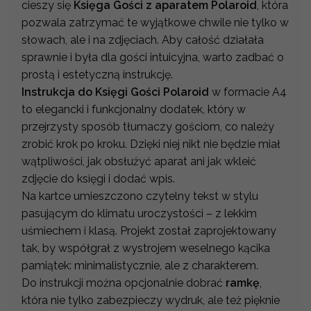
cieszy się
Księga Gości z aparatem Polaroid
, która
pozwala zatrzymać te wyjątkowe chwile nie tylko w
słowach, ale i na zdjęciach. Aby całość działała
sprawnie i była dla gości intuicyjna, warto zadbać o
prostą i estetyczną instrukcję.
Instrukcja do Księgi Gości Polaroid
w formacie A4
to elegancki i funkcjonalny dodatek, który w
przejrzysty sposób tłumaczy gościom, co należy
zrobić krok po kroku. Dzięki niej nikt nie będzie miał
wątpliwości, jak obsłużyć aparat ani jak wkleić
zdjęcie do księgi i dodać wpis.
Na kartce umieszczono czytelny tekst w stylu
pasującym do klimatu uroczystości – z lekkim
uśmiechem i klasą. Projekt został zaprojektowany
tak, by współgrał z wystrojem weselnego kącika
pamiątek: minimalistycznie, ale z charakterem.
Do instrukcji można opcjonalnie dobrać
ramkę
,
która nie tylko zabezpieczy wydruk, ale też pięknie