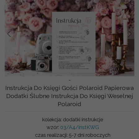
Prev
Nast
-
Instrukcja Do Księgi Gości Polaroid Papierowa
Dodatki Ślubne Instrukcja Do Księgi Weselnej
Polaroid
kolekcja:
dodatki instrukcje
wzór:
03/A4/instKWG
czas realizacji:
5-7 dni roboczych