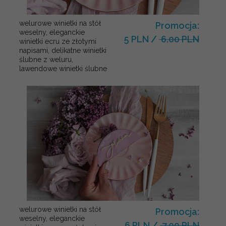
welurowe winietki na stół
Promocja:
weselny, eleganckie
5 PLN
/
6.00 PLN
winietki ecru ze złotymi
napisami, delikatne winietki
ślubne z weluru,
lawendowe winietki ślubne
welurowe winietki na stół
Promocja:
weselny, eleganckie
6 PLN
/
7.00 PLN