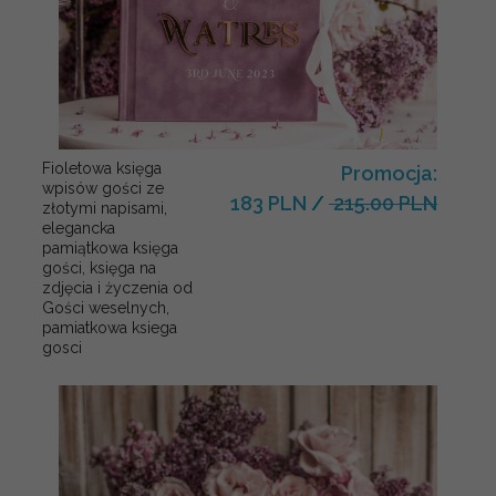
Fioletowa księga
Promocja:
wpisów gości ze
183 PLN
/
215.00 PLN
złotymi napisami,
elegancka
pamiątkowa księga
gości, księga na
zdjęcia i życzenia od
Gości weselnych,
pamiatkowa ksiega
gosci