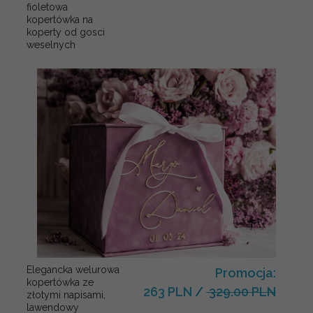
fioletowa
kopertówka na
koperty od gosci
weselnych
Elegancka welurowa
Promocja:
kopertówka ze
263 PLN
/
329.00 PLN
złotymi napisami,
lawendowy