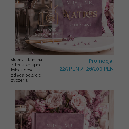
ślubny album na
Promocja:
zdjęcia wklejane i
225 PLN
/
265.00 PLN
ksiega gosci, na
zdjęcia polaroid i
zyczenia