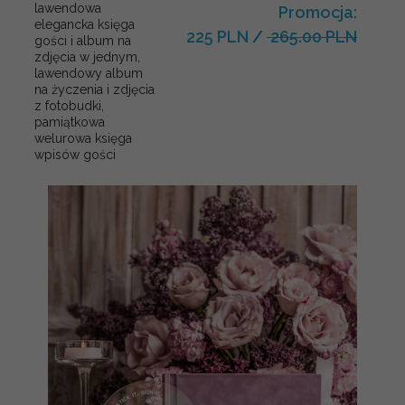
lawendowa
Promocja:
elegancka księga
225 PLN
/
265.00 PLN
gości i album na
zdjęcia w jednym,
lawendowy album
na życzenia i zdjęcia
z fotobudki,
pamiątkowa
welurowa księga
wpisów gości