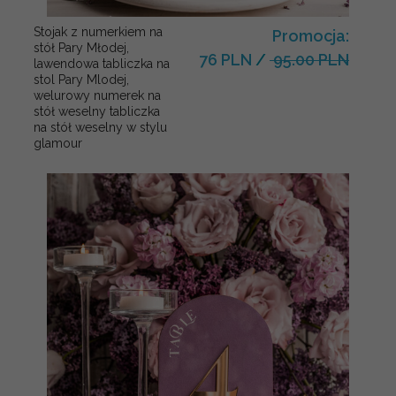
Stojak z numerkiem na
Promocja:
stół Pary Młodej,
76 PLN
/
95.00 PLN
lawendowa tabliczka na
stol Pary Mlodej,
welurowy numerek na
stół weselny tabliczka
na stół weselny w stylu
glamour