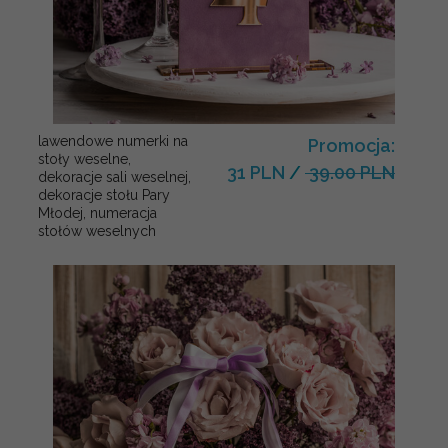
lawendowe numerki na
Promocja:
stoły weselne,
31 PLN
/
39.00 PLN
dekoracje sali weselnej,
dekoracje stołu Pary
Młodej, numeracja
stołów weselnych