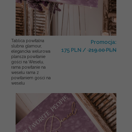
Tablica powitalna
Promocja:
slubna glamour,
175 PLN
/
219.00 PLN
elegancka welurowa
plansza powitanie
gości na Weselu,
rama powitanie na
weselu rama z
powitaniem gości na
weselu