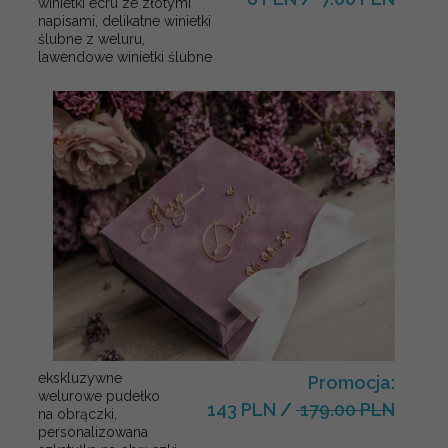
winietki ecru ze złotymi
napisami, delikatne winietki
ślubne z weluru,
lawendowe winietki ślubne
ekskluzywne
Promocja:
welurowe pudełko
143 PLN
/
179.00 PLN
na obrączki,
personalizowana