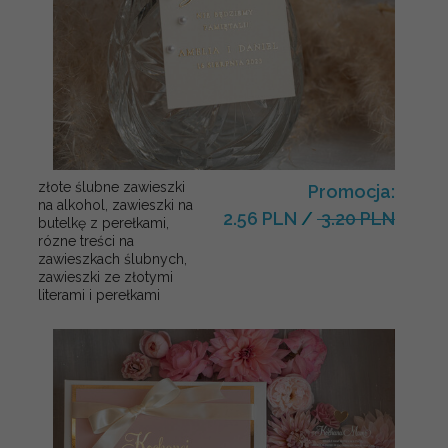
złote ślubne zawieszki
Promocja:
na alkohol, zawieszki na
2.56 PLN
/
3.20 PLN
butelkę z perełkami,
rózne treści na
zawieszkach ślubnych,
zawieszki ze złotymi
literami i perełkami