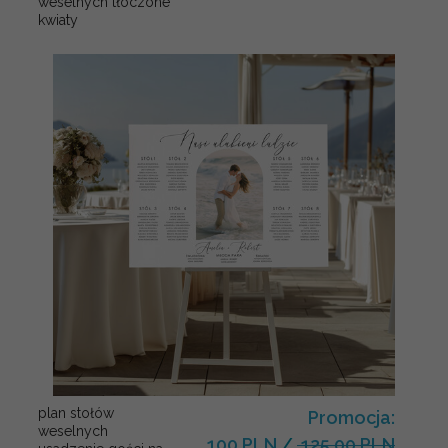
weselnych tłoczone
kwiaty
plan stołów
Promocja:
weselnych
100 PLN
/
125.00 PLN