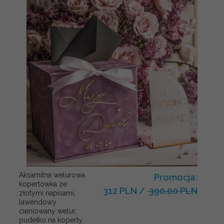
Aksamitna welurowa
Promocja:
kopertówka ze
312 PLN
/
390.00 PLN
złotymi napisami,
lawendowy
cieniowany welur,
pudełko na koperty,