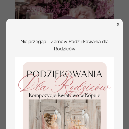
X
Nie przegap - Zamów Podziękowania dla
Rodziców
Menu weselne
Promocja:
dekoracje stołów
39 PLN
/
49.00 PLN
weselnych, karta dań na
weselu, karta drinków,
menu dowolna treść,
menu weselne ze
złotymi literami