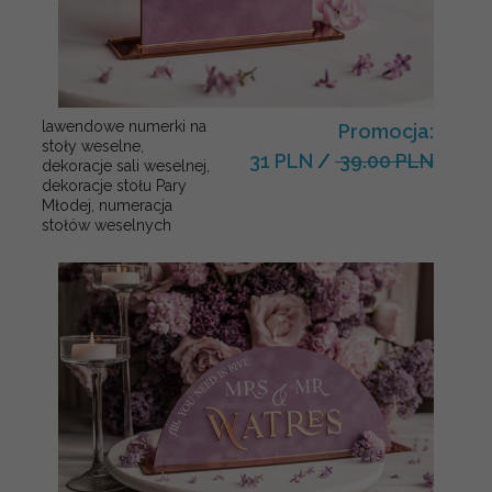
lawendowe numerki na
Promocja:
stoły weselne,
31 PLN
/
39.00 PLN
dekoracje sali weselnej,
dekoracje stołu Pary
Młodej, numeracja
stołów weselnych