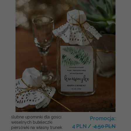
ślubne upominki dla gości
Promocja:
weselnych buteleczki
4 PLN
/
4.50 PLN
piersówki na własny trunek