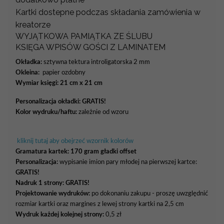
Kartki dostepne podczas składania zamówienia w
kreatorze
WYJĄTKOWA PAMIĄTKA ZE ŚLUBU
KSIĘGA WPISÓW GOŚCI Z LAMINATEM
Okładka:
sztywna tektura introligatorska 2 mm
Okleina:
papier ozdobny
Wymiar księgi: 21 cm x 21 cm
Personalizacja okładki:
GRATIS!
Kolor wydruku/haftu:
zależnie od wzoru
kliknij tutaj aby obejrzeć wzornik kolorów
Gramatura kartek:
170 gram gładki offset
Personalizacja:
wypisanie imion pary młodej na pierwszej kartce:
GRATIS!
Nadruk 1 strony: GRATIS!
Projektowanie wydruków:
po dokonaniu zakupu - proszę uwzględnić
rozmiar kartki oraz margines z lewej strony kartki na 2,5 cm
Wydruk każdej kolejnej strony:
0,5 zł