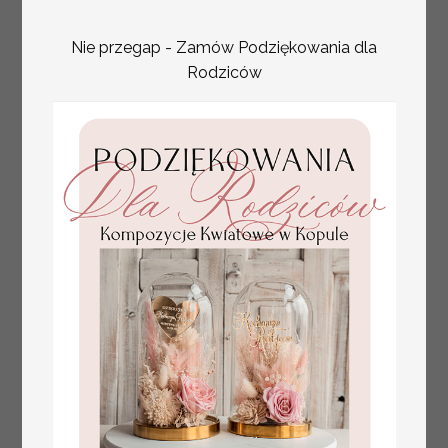
Nie przegap - Zamów Podziękowania dla
Rodziców
tłoczone winietki ślubne,
Promocja:
ślubne wizytówki winietki
2.4 PLN
/
3.00 PLN
na stół weselny, złote
lub srebrne napisy
tłoczone kwiaty na
winietkach ślubnych