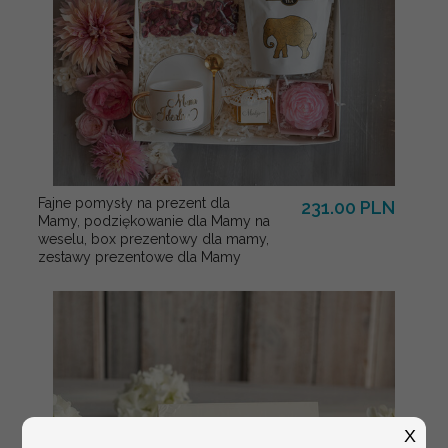
Fajne pomysły na prezent dla
231.00 PLN
Mamy, podziękowanie dla Mamy na
weselu, box prezentowy dla mamy,
zestawy prezentowe dla Mamy
X