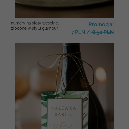
numery na stoły weselne,
Promocja:
zlocone w stylu glamour
7 PLN
/
8.50 PLN