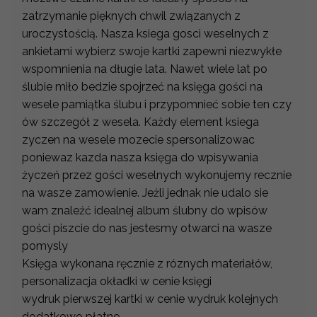
zatrzymanie pięknych chwil związanych z
uroczystością. Nasza ksiega gosci weselnych z
ankietami wybierz swoje kartki zapewni niezwykłe
wspomnienia na długie lata. Nawet wiele lat po
ślubie miło bedzie spojrzeć na księga gości na
wesele pamiątka ślubu i przypomnieć sobie ten czy
ów szczegół z wesela. Każdy element ksiega
zyczen na wesele mozecie spersonalizowac
poniewaz kazda nasza księga do wpisywania
życzeń przez gości weselnych wykonujemy recznie
na wasze zamowienie. Jeżli jednak nie udalo sie
wam znaleźć idealnej album ślubny do wpisów
gości piszcie do nas jestesmy otwarci na wasze
pomysly
Księga wykonana ręcznie z róznych materiałów,
personalizacja okładki w cenie księgi
wydruk pierwszej kartki w cenie wydruk kolejnych
dodatkowo płatne