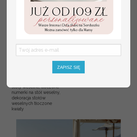
ZAPISZ SIĘ
numerki na stół weselny
Promocja:
z tłoczonymi kwiatami,
10 PLN
/
13.00 PLN
eleganckie numerki na
stoły weselne, tłoczone
numerki na stół weselny,
dekoracja stołów
weselnych tłoczone
kwiaty