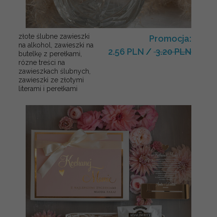
złote ślubne zawieszki
Promocja:
na alkohol, zawieszki na
2.56 PLN
/
3.20 PLN
butelkę z perełkami,
rózne treści na
zawieszkach ślubnych,
zawieszki ze złotymi
literami i perełkami