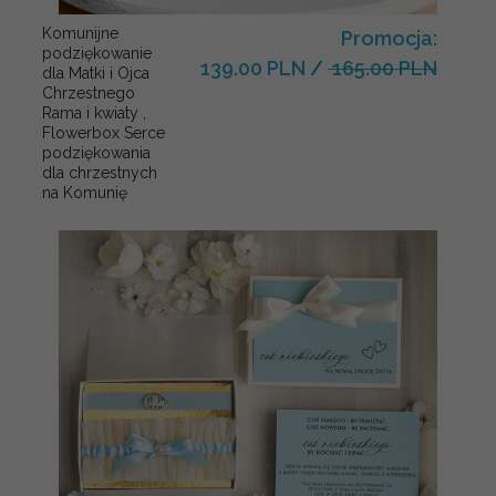
Komunijne
Promocja:
podziękowanie
139.00 PLN
/
165.00 PLN
dla Matki i Ojca
Chrzestnego
Rama i kwiaty ,
Flowerbox Serce
podziękowania
dla chrzestnych
na Komunię