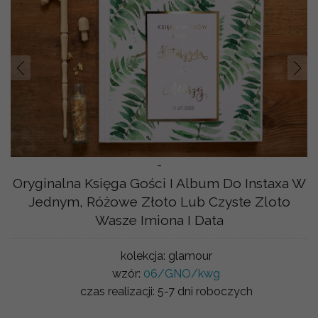
Prev
Nast
-
Oryginalna Księga Gości I Album Do Instaxa W
Jednym, Różowe Złoto Lub Czyste Zloto
Wasze Imiona I Data
kolekcja:
glamour
wzór:
06/GNO/kwg
czas realizacji:
5-7 dni roboczych