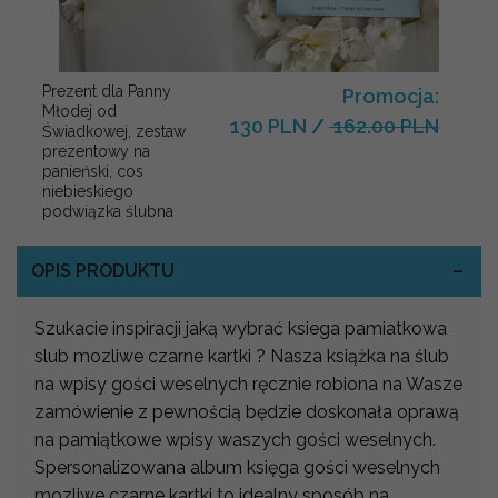
Prezent dla Panny
Promocja:
Młodej od
130 PLN
/
162.00 PLN
Świadkowej, zestaw
prezentowy na
panieński, cos
niebieskiego
podwiązka ślubna
OPIS PRODUKTU
Szukacie inspiracji jaką wybrać ksiega pamiatkowa
slub mozliwe czarne kartki ? Nasza książka na ślub
na wpisy gości weselnych ręcznie robiona na Wasze
zamówienie z pewnością będzie doskonała oprawą
na pamiątkowe wpisy waszych gości weselnych.
Spersonalizowana album księga gości weselnych
mozliwe czarne kartki to idealny sposób na