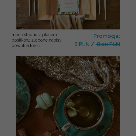
menu ślubne z planem
Promocja:
posiłków, zlocone napisy
6 PLN
/
8.00 PLN
dowolna treść