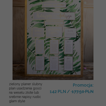
zielony planer ślubny
Promocja:
plan usadzenia gości
142 PLN
/
177.50 PLN
na weselu złote lub
srebrne napisy rustic
glam style