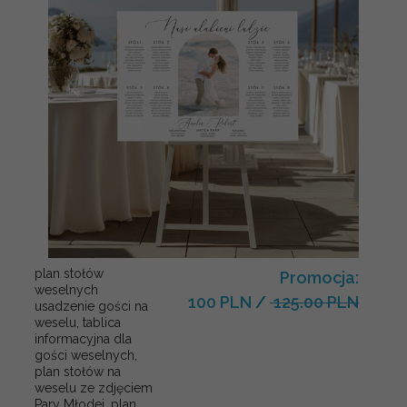
plan stołów
Promocja:
weselnych
100 PLN
/
125.00 PLN
usadzenie gości na
weselu, tablica
informacyjna dla
gości weselnych,
plan stołów na
weselu ze zdjęciem
Pary Młodej, plan