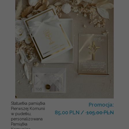
Statuetka pamiątka
Promocja:
Pierwszej Komunii
85.00 PLN
/
105.00 PLN
w pudełku,
personalizowana
Pamiątka