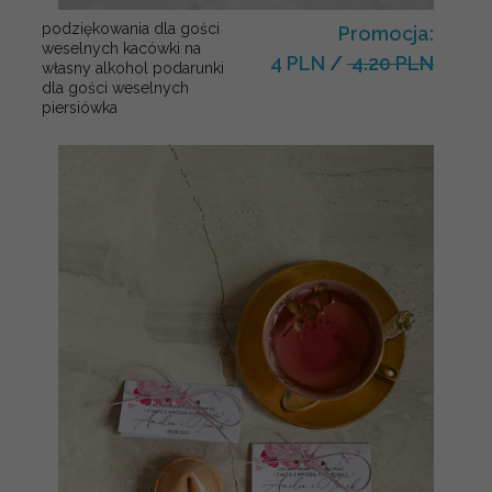
podziękowania dla gości
Promocja:
weselnych kacówki na
4 PLN
/
4.20 PLN
własny alkohol podarunki
dla gości weselnych
piersiówka