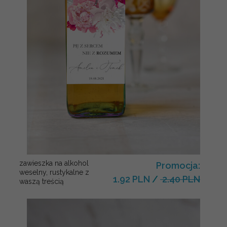
zawieszka na alkohol
Promocja:
weselny, rustykalne z
1.92 PLN
/
2.40 PLN
waszą treścią