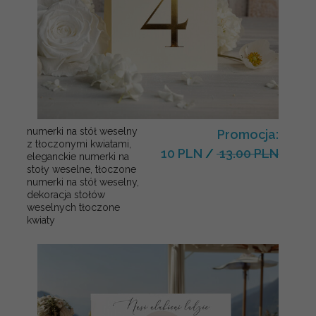
numerki na stół weselny
Promocja:
z tłoczonymi kwiatami,
10 PLN
/
13.00 PLN
eleganckie numerki na
stoły weselne, tłoczone
numerki na stół weselny,
dekoracja stołów
weselnych tłoczone
kwiaty