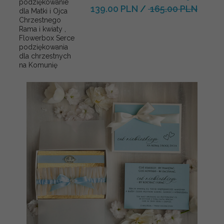
podziękowanie
139.00 PLN
/
165.00 PLN
dla Matki i Ojca
Chrzestnego
Rama i kwiaty ,
Flowerbox Serce
podziękowania
dla chrzestnych
na Komunię