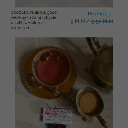
podziękowania dla gości
Promocja:
weselnych za przybycie,
5 PLN
/
5.50 PLN
butelki weselne z
nadrukiem