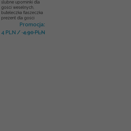
ślubne upominki dla
gości weselnych,
buteleczka flaszeczka
prezent dla gości
Promocja:
4 PLN
/
4.90 PLN