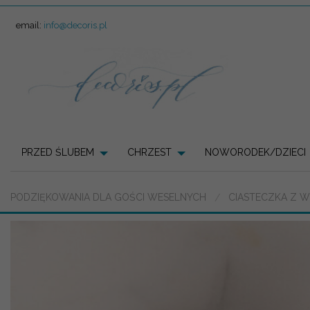
email:
info@decoris.pl
PRZED ŚLUBEM
CHRZEST
NOWORODEK/DZIECI
PODZIĘKOWANIA DLA GOŚCI WESELNYCH
CIASTECZKA Z 