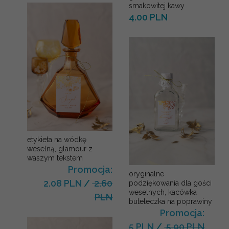
smakowitej kawy
4.00 PLN
etykieta na wódkę
weselną, glamour z
waszym tekstem
Promocja:
oryginalne
2.08 PLN
/
2.60
podziękowania dla gości
weselnych, kacówka
PLN
buteleczka na poprawiny
Promocja:
5 PLN
/
5.90 PLN