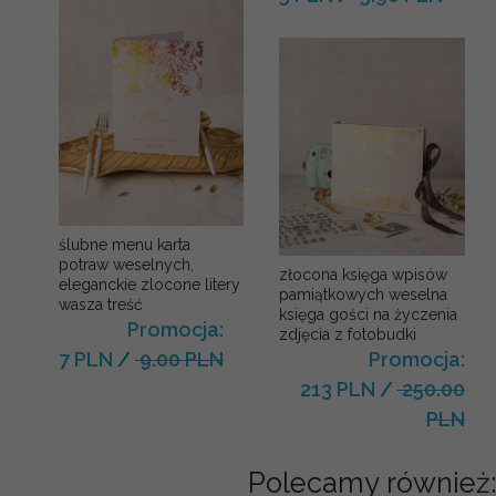
ślubne menu karta
potraw weselnych,
złocona księga wpisów
eleganckie zlocone litery
pamiątkowych weselna
wasza treść
księga gości na życzenia
Promocja:
zdjęcia z fotobudki
Promocja:
7 PLN
/
9.00 PLN
213 PLN
/
250.00
PLN
Polecamy również: