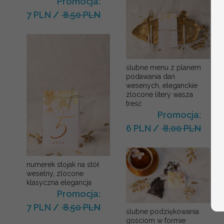
Promocja:
7 PLN
/
8.50 PLN
ślubne menu z planem
podawania dań
wesenych, eleganckie
zlocone litery wasza
treść
Promocja:
6 PLN
/
8.00 PLN
numerek stojak na stół
weselny, zlocone
klasyczna elegancja
Promocja:
7 PLN
/
8.50 PLN
ślubne podziękowania
gościom w formie