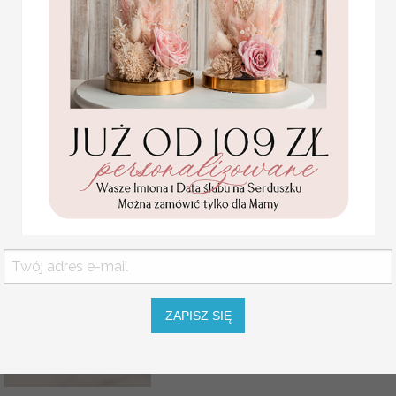
W dniu ślubu wszyscy życ
A gdyby tak Młoda Para 
Ciasteczka z wróżbą to o
znajdzie w środku miłą w
podziękowania podarunki
dla gości weselnych,
Chińskie ciastko z wróżb
personalizowany miodek
Jednocześnie umili czas 
4.50 PLN
życzenia szczęścia niech s
Oczywiście każde ciaste
personalizować, kolor pap
pod swój ślubny motyw.
Podziękowania dla Gości
ciasteczko z wróźbą
W cenie: ciasteczko zapa
ZAPISZ SIĘ