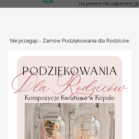
PLN
na pewno nie zapomną go
Cena dotyczy jednej sztuki
do wyboru.
Napisy i czcionki do wybo
Pomysł na prezent dla go
Nie przegap - Zamów Podziękowania dla Rodziców
W dniu ślubu wszyscy życ
A gdyby tak Młoda Para 
ciasteczko z wrożbą podz
Każdy gość znajdzie w śro
ciasteczko dla gości zab
ciastko z wrozba i dedyk
Jednocześnie chińskie cia
oryginalne
wrażenia. A wszystkie życ
podziękowania dla gości
w formie smakowitej
Oczywiście każde ciaste
herbaty
dowolnie personalizować, k
4.50 PLN
modyfikować pod swój śl
Ciastecz