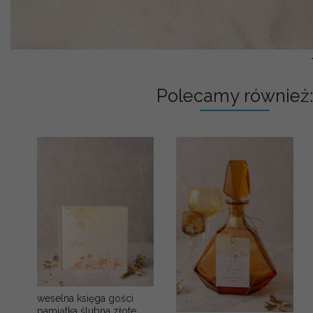
Polecamy również:
weselna księga gości
pamiątka ślubna złote