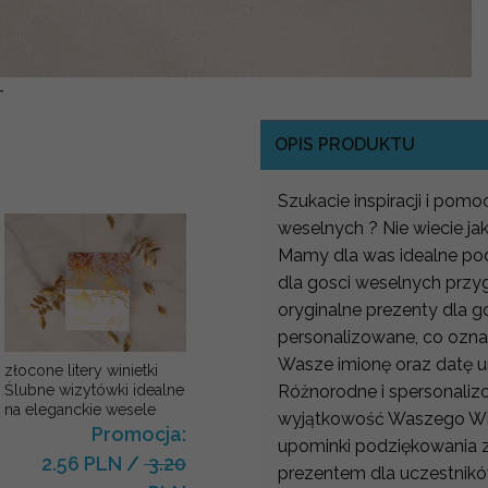
-
OPIS PRODUKTU
Szukacie inspiracji i pom
weselnych ? Nie wiecie j
Mamy dla was idealne pod
dla gosci weselnych przy
oryginalne prezenty dla 
personalizowane, co ozn
Wasze imionę oraz datę u
złocone litery winietki
Różnorodne i spersonaliz
Ślubne wizytówki idealne
na eleganckie wesele
wyjątkowość Waszego Wie
Promocja:
upominki podziękowania z
2.56 PLN
/
3.20
prezentem dla uczestnikó