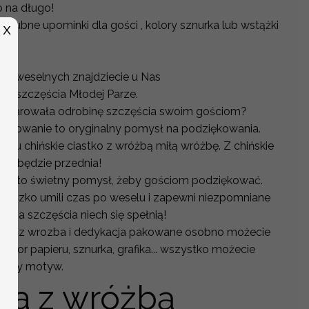
 na długo!
 ślubne upominki dla gości , kolory sznurka lub wstążki
X
ru.
ści weselnych znajdziecie u Nas
zą szczęścia Młodej Parze.
podarowała odrobinę szczęścia swoim gościom?
iękowanie to oryginalny pomysł na podziękowania.
dku chińskie ciastko z wróżbą miłą wróżbę. Z chińskie
awa będzie przednia!
acja to świetny pomysł, żeby gościom podziękować.
steczko umili czas po weselu i zapewni niezpomniane
zenia szczęścia niech się spełnią!
czka z wrozba i dedykacja pakowane osobno możecie
olor papieru, sznurka, grafika... wszystko możecie
ubny motyw.
ka z wróżbą