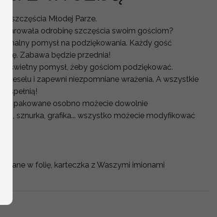
zą szczęścia Młodej Parze.
podarowała odrobinę szczęścia swoim gościom?
ryginalny pomysł na podziękowania. Każdy gość
różbę. Zabawa będzie przednia!
ą to świetny pomysł, żeby gościom podziękować.
po weselu i zapewni niezpomniane wrażenia. A wszystkie
ię spełnią!
czko pakowane osobno możecie dowolnie
ieru, sznurka, grafika... wszystko możecie modyfikować
kowane w folię, karteczka z Waszymi imionami