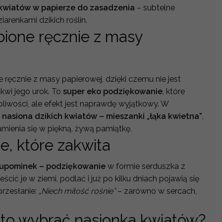
kwiatów w papierze do zasadzenia
– subtelne
arenkami dzikich roślin.
bione ręcznie z masy
ręcznie z masy papierowej, dzięki czemu nie jest
tkwi jego urok. To
super eko podziękowanie
, które
liwości, ale efekt jest naprawdę wyjątkowy. W
ą
nasiona dzikich kwiatów – mieszanki „łąka kwietna”
,
mienia się w piękną, żywą pamiątkę.
e, które zakwita
upominek – podziękowanie
w formie serduszka z
cić je w ziemi, podlać i już po kilku dniach pojawią się
przesłanie:
„Niech miłość rośnie”
– zarówno w sercach,
to wybrać nasionka kwiatów?