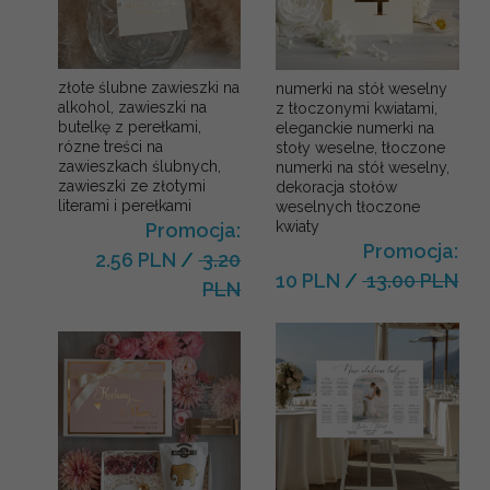
złote ślubne zawieszki na
numerki na stół weselny
alkohol, zawieszki na
z tłoczonymi kwiatami,
butelkę z perełkami,
eleganckie numerki na
rózne treści na
stoły weselne, tłoczone
zawieszkach ślubnych,
numerki na stół weselny,
zawieszki ze złotymi
dekoracja stołów
literami i perełkami
weselnych tłoczone
kwiaty
Promocja:
Promocja:
2.56 PLN
/
3.20
10 PLN
/
13.00 PLN
PLN