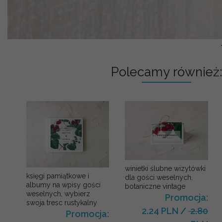
Polecamy również:
winietki ślubne wizytówki
księgi pamiątkowe i
dla gości weselnych,
albumy na wpisy gości
botaniczne vintage
weselnych, wybierz
Promocja:
swoja tresc rustykalny
2.24 PLN
/
2.80
Promocja: