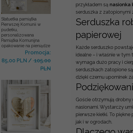
przykładem są
nasionka 
serduszka z zatopionymi zi
Serduszka ro
Statuetka pamiątka
Pierwszej Komunii w
pudełku,
papierowej
personalizowana
Pamiątka Komunijna
opakowanie na pieniądze
Każde serduszko powstaje 
Promocja:
idealne – i właśnie w tym 
85.00 PLN
/
105.00
wymaga dużo pracy i cierp
PLN
serduszkach zatopione s
dzięki czemu upominek za
Podziękowani
Goście otrzymują drobny
nasionami. Wystarczy umieś
pierwsze kiełki. To piękne 
jak i w ogrodach.
Dlaczego war