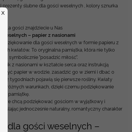
i prezenty ślubne dla gości weselnych , kolory sznurka
X
ru.
i dla gości znajdziecie u Nas
 weselnych – papier z nasionami
podziękowanie dla gości weselnych w formie papieru z
kich kwiatów. To oryginalna pamiątka, która nie tylko
wala symbolicznie "posadzić miłość".
onik z nasionami w kształcie serca oraz instrukcją
czyć papier w wodzie, zasadzić go w ziemi i dbać o
 1–2 tygodniach pojawią się pierwsze rośliny. Kwiaty
ną w różnych warunkach, dzięki czemu podziękowanie
wałą pamiątkę.
, które chcą podziękować gościom w wyjątkowy i
reślając jednocześnie naturalny, romantyczny charakter
a dla gości weselnych –