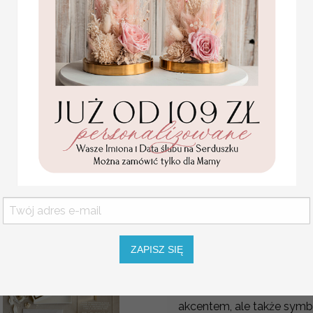
niech miłość 
Upominek dla
kwiatów w ksz
cudowne podziękowania,
sloiczki do miodu
podziękowania
4.00 PLN
Organizacja wesela to nie 
detali, które sprawiają, ż
elementów są
podziękow
wdzięczności, które pozos
Prezenciki dla
upominek
ZAPISZ SIĘ
Coraz częściej Pary Młod
oryginalne prezenciki dl
akcentem, ale także sym