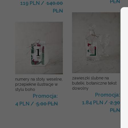
PLN
119 PLN
/
140.00
PLN
zawieszki ślubne na
numery na stoły weselne,
butelki, botaniczne tekst
przepiekne ilustracje w
dowolny
stylu boho
Promocja:
Promocja:
1.84 PLN
/
2.30
4 PLN
/
5.00 PLN
PLN