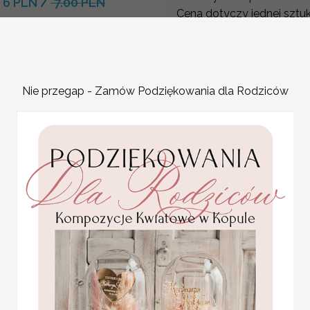
6 PLN
/
7.00 PLN
Cena dotyczy jednej sztuk
lub wstążki do wyboru.
Napisy i czcionki do wybo
Pomysł na ślubne upomink
Podziękowania dla gości
Nie przegap - Zamów Podziękowania dla Rodziców
Wyjątkowe i ekologiczne 
zatopionymi nasionami dzi
cieszy oko, ale także poz
Każdy gość otrzymuje kart
sadzenia. Wystarczy namo
prezenty dla gości
weselnych,
wilgotne podłoże, a już po
personalizowany miod
łatwo się przyjmują i ros
4.00 PLN
zamienia się w piękną i tr
To świetny wybór dla par
symboliczny sposób, podk
swojego ślubu.
Podziękowani