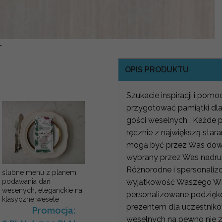
-
OPIS PRODUKTU
Szukacie inspiracji i pom
przygotować pamiątki dla
gości weselnych . Każde
ręcznie z największą star
mogą być przez Was dowo
wybrany przez Was nadruk
Różnorodne i spersonaliz
ślubne menu z planem
wyjątkowość Waszego Wie
podawania dań
wesenych, eleganckie na
personalizowane podzięk
klasyczne wesele
prezentem dla uczestnikó
Promocja:
weselnych na pewno nie 