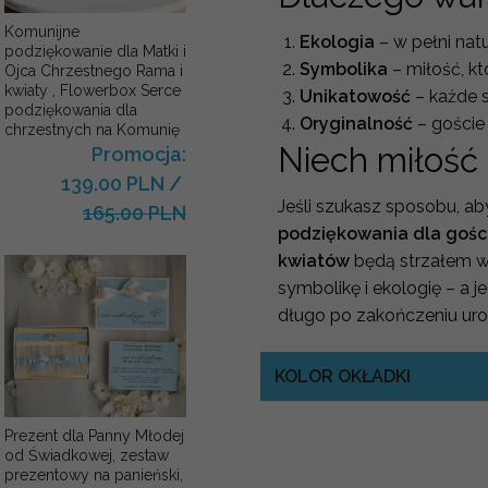
Komunijne
Ekologia
– w pełni nat
podziękowanie dla Matki i
Symbolika
– miłość, któ
Ojca Chrzestnego Rama i
kwiaty , Flowerbox Serce
Unikatowość
– każde s
podziękowania dla
Oryginalność
– goście
chrzestnych na Komunię
Niech miłość
Promocja:
139.00 PLN
/
Jeśli szukasz sposobu, a
165.00 PLN
podziękowania dla gości
kwiatów
będą strzałem w 
symbolikę i ekologię – a
długo po zakończeniu uro
KOLOR OKŁADKI
Prezent dla Panny Młodej
od Świadkowej, zestaw
prezentowy na panieński,