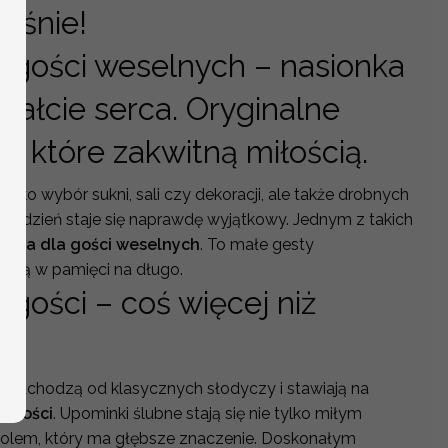
rośnie!
 gości weselnych – nasionka
tałcie serca. Oryginalne
, które zakwitną miłością.
tylko wybór sukni, sali czy dekoracji, ale także drobnych
e ten dzień staje się naprawdę wyjątkowy. Jednym z takich
ania dla gości weselnych
. To małe gesty
tają w pamięci na długo.
 gości – coś więcej niż
e odchodzą od klasycznych słodyczy i stawiają na
a gości
. Upominki ślubne stają się nie tylko miłym
bolem, który ma głębsze znaczenie. Doskonałym