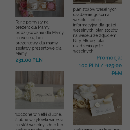
plan stołów weselnych
usadzenie gości na
weselu, tablica
Fajne pomysły na
informacyjna dla gości
prezent dla Mamy,
weselnych, plan stołów
podziękowanie dla Mamy
na weselu ze zdjęciem
na weselu, box
Pary Młodej, plan
prezentowy dla mamy,
usadzenia gości
zestawy prezentowe dla
weselnych
Mamy
Promocja:
231.00 PLN
100 PLN
/
125.00
PLN
tłoczone winietki ślubne,
ślubne wizytówki winietki
na stół weselny, złote lub
złote winietki na komunię,