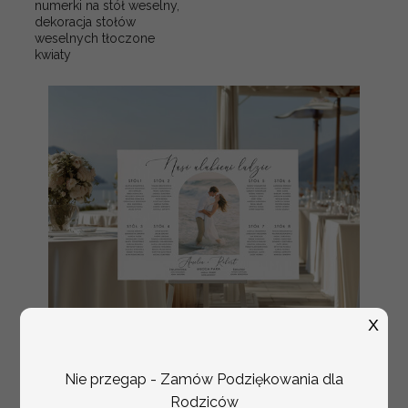
numerki na stół weselny,
dekoracja stołów
weselnych tłoczone
kwiaty
X
Nie przegap - Zamów Podziękowania dla
Rodziców