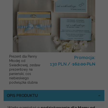
Prezent dla Panny
Promocja:
Młodej od
130 PLN
/
162.00 PLN
Świadkowej, zestaw
prezentowy na
panieński, cos
niebieskiego
podwiązka ślubna
OPIS PRODUKTU
Warto pamiętać o
podziękowanie dla Mamy od