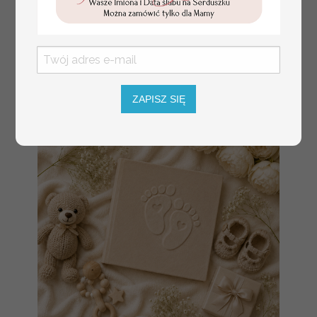
złote winietki na komunię, winietka
4.50 PLN
dekoracja stołu na komunii, komunijne
winietki z naturalnym kłosem
ZAPISZ SIĘ