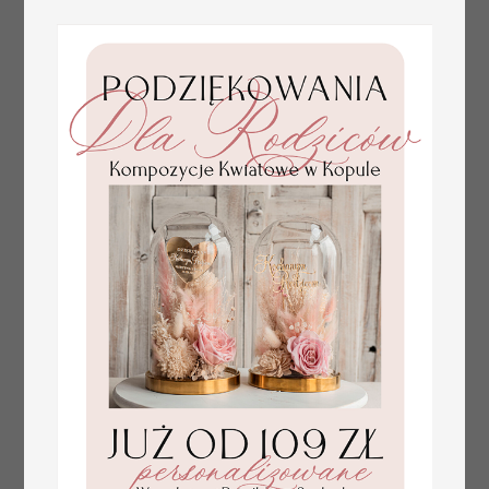
plan stołów
Promocja:
weselnych
100 PLN
/
125.00 PLN
usadzenie gości na
weselu, tablica
informacyjna dla
gości weselnych,
plan stołów na
weselu ze zdjęciem
Pary Młodej, plan
usadzenia gości
weselnych