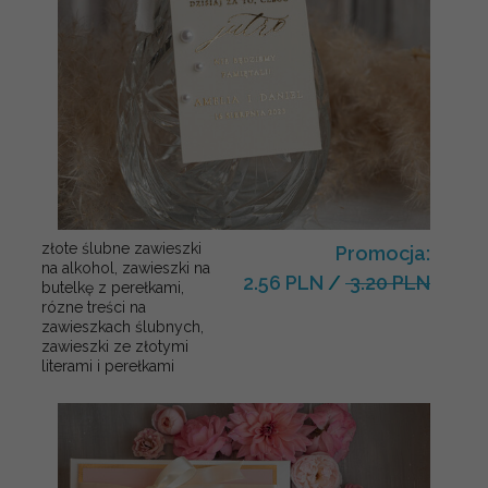
złote ślubne zawieszki
Promocja:
na alkohol, zawieszki na
2.56 PLN
/
3.20 PLN
butelkę z perełkami,
rózne treści na
zawieszkach ślubnych,
zawieszki ze złotymi
literami i perełkami