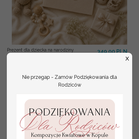
Prezent dla dziecka na narodziny
349.00 PLN
welurowy album na zdjęcia, pamiątka z
X
pierwszych lat życia
Nie przegap - Zamów Podziękowania dla
Rodziców