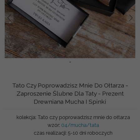
Prev
Nast
-
Tato Czy Poprowadzisz Mnie Do Ołtarza -
Zaproszenie Ślubne Dla Taty - Prezent
Drewniana Mucha I Spinki
kolekcja:
Tato czy poprowadzisz mnie do ołtarza
wzór:
04/mucha/tata
czas realizacji:
5-10 dni roboczych