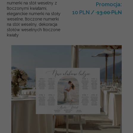
numerki na stół weselny z
Promocja:
tłoczonymi kwiatami,
10 PLN
/
13.00 PLN
eleganckie numerki na stoły
weselne, tłoczone numerki
na stół weselny, dekoracja
stołów weselnych tłoczone
kwiaty