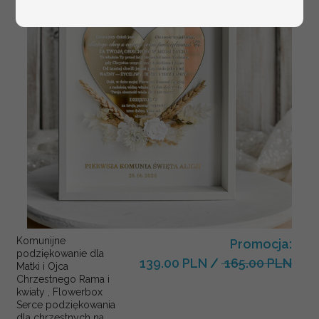
Komunijne
Promocja:
podziękowanie dla
139.00 PLN
/
165.00 PLN
Matki i Ojca
Chrzestnego Rama i
kwiaty , Flowerbox
Serce podziękowania
dla chrzestnych na