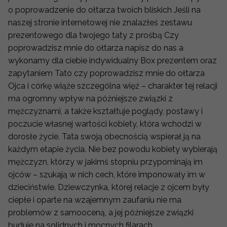
o poprowadzenie do ołtarza twoich bliskich Jeśli na
naszej stronie internetowej nie znalazłeś zestawu
prezentowego dla twojego taty z prośbą Czy
poprowadzisz mnie do ołtarza napisz do nas a
wykonamy dla ciebie indywidualny Box prezentem oraz
zapytaniem Tato czy poprowadzisz mnie do ołtarza
Ojca i córkę wiąże szczególna więź – charakter tej relacji
ma ogromny wpływ na późniejsze związki z
mężczyznami, a także kształtuje poglądy, postawy i
poczucie własnej wartości kobiety, która wchodzi w
dorosłe życie. Tata swoją obecnością wspierał ją na
każdym etapie życia. Nie bez powodu kobiety wybierają
mężczyzn, którzy w jakimś stopniu przypominają im
ojców – szukają w nich cech, które imponowały im w
dzieciństwie. Dziewczynka, której relacje z ojcem były
ciepłe i oparte na wzajemnym zaufaniu nie ma
problemów z samooceną, a jej późniejsze związki
buduje na solidnych i mocnych filarach.