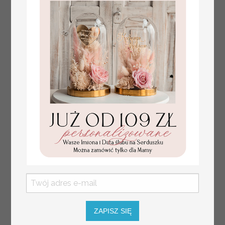
Statuetka pamiątka
Promocja:
Pierwszej Komunii w
85.00 PLN
/
105.00 PLN
pudełku,
personalizowana
Pamiątka Komunijna
opakowanie na
pieniądze
ZAPISZ SIĘ