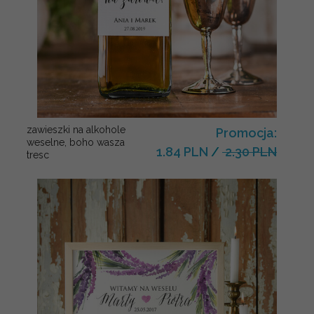
zawieszki na alkohole
Promocja:
weselne, boho wasza
1.84 PLN
/
2.30 PLN
tresc