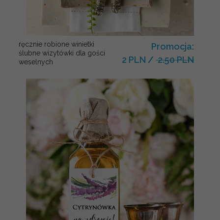
ręcznie robione winietki
Promocja:
ślubne wizytówki dla gości
2 PLN
/
2.50 PLN
weselnych