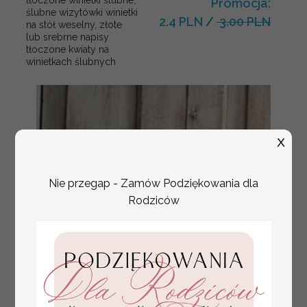
tłoczone winietki ślubne,
Promocja:
ślubne wizytówki winietki
2.4 PLN
/
3.00 PLN
na stół weselny, złote
lub srebrne napisy
tłoczone kwiaty na
winietkach ślubnych
X
Nie przegap - Zamów Podziękowania dla
Rodziców