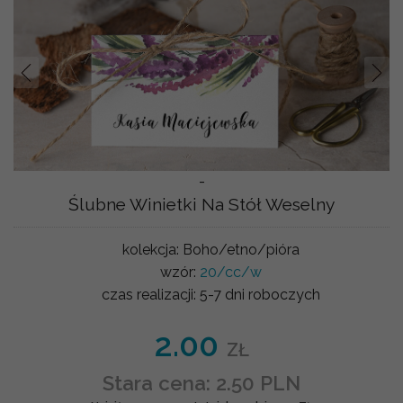
Prev
Nast
-
Ślubne Winietki Na Stół Weselny
kolekcja:
Boho/etno/pióra
wzór:
20/cc/w
czas realizacji:
5-7 dni roboczych
2.00
ZŁ
Stara cena: 2.50 PLN