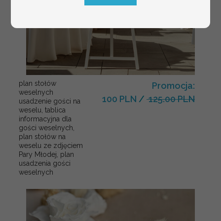
plan stołów
Promocja:
weselnych
100 PLN
/
125.00 PLN
usadzenie gości na
weselu, tablica
informacyjna dla
gości weselnych,
plan stołów na
weselu ze zdjęciem
Pary Młodej, plan
usadzenia gości
weselnych