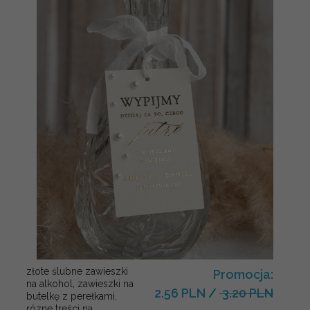
złote ślubne zawieszki
Promocja:
na alkohol, zawieszki na
2.56 PLN
/
3.20 PLN
butelkę z perełkami,
rózne treści na