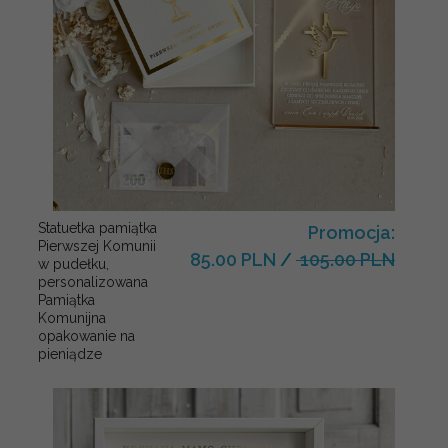
Statuetka pamiątka
Promocja:
Pierwszej Komunii
85.00 PLN
/
105.00 PLN
w pudełku,
personalizowana
Pamiątka
Komunijna
opakowanie na
pieniądze