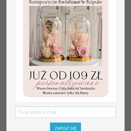
numerki na stół weselny
Promocja:
z tłoczonymi kwiatami,
10 PLN
/
13.00 PLN
eleganckie numerki na
stoły weselne, tłoczone
numerki na stół weselny,
dekoracja stołów
weselnych tłoczone
kwiaty
ZAPISZ SIĘ