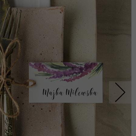
Nastepne