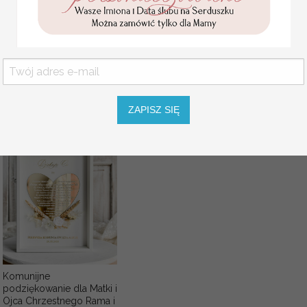
Pierwszej Komunii w
pudełku,
SZNUREK
personalizowana
Pamiątka Komunijna
opakowanie na pieniądze
Promocja:
85.00 PLN
/
105.00
PLN
ZAPISZ SIĘ
Komunijne
podziękowanie dla Matki i
Ojca Chrzestnego Rama i