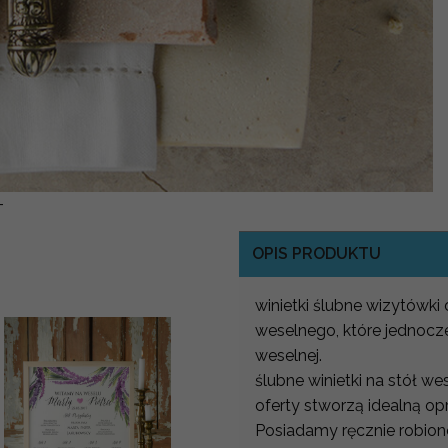
-
OPIS PRODUKTU
winietki ślubne wizytówki 
weselnego, które jednocze
weselnej.
ślubne winietki na stół w
oferty stworzą idealną op
Posiadamy ręcznie robione