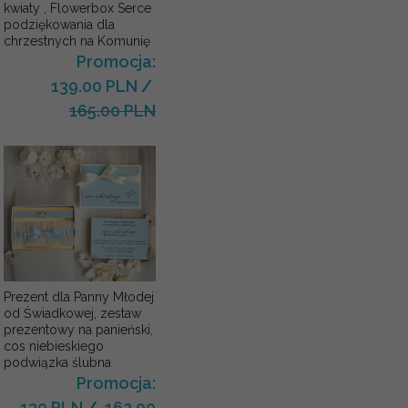
kwiaty , Flowerbox Serce
podziękowania dla
chrzestnych na Komunię
Promocja:
139.00 PLN
/
165.00 PLN
Prezent dla Panny Młodej
od Świadkowej, zestaw
prezentowy na panieński,
cos niebieskiego
podwiązka ślubna
Promocja:
130 PLN
/
162.00