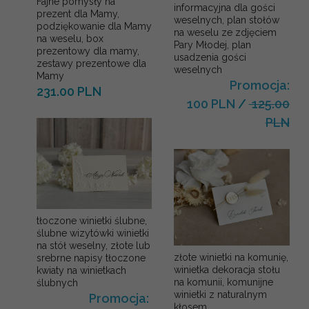
Fajne pomysły na
informacyjna dla gości
prezent dla Mamy,
weselnych, plan stołów
podziękowanie dla Mamy
na weselu ze zdjęciem
na weselu, box
Pary Młodej, plan
prezentowy dla mamy,
usadzenia gości
zestawy prezentowe dla
weselnych
Mamy
Promocja:
231.00 PLN
100 PLN
/
125.00
PLN
tłoczone winietki ślubne,
ślubne wizytówki winietki
na stół weselny, złote lub
złote winietki na komunię,
srebrne napisy tłoczone
winietka dekoracja stołu
kwiaty na winietkach
na komunii, komunijne
ślubnych
winietki z naturalnym
Promocja:
kłosem