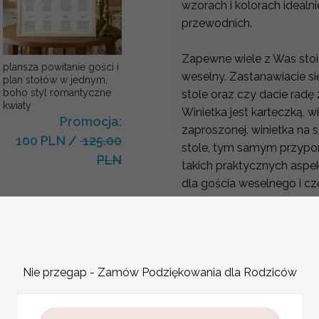
wzorach i kolorach ideal
przewodnich.
Zapewne wiele z Was stoi
plansza powitanie gości i
weselny. Zastanawiacie się
plan stołów w jednym,
boho styl romantyczne
stole oraz czy dacie radę
kwiaty
Winietka jest karteczką, w
Promocja:
zaproszonej. winietka na 
100 PLN
/
125.00
stole, tym samym przypo
PLN
takich praktycznych aspe
dla gościa weselnego i cz
Winietki na ślub często 
elementów dekoracyjnyc
Wizytówka na stół weseln
walory dekoracyjne. Wyst
ślubne do stylu i kolorys
Nie przegap - Zamów Podziękowania dla Rodziców
dekoracjami.