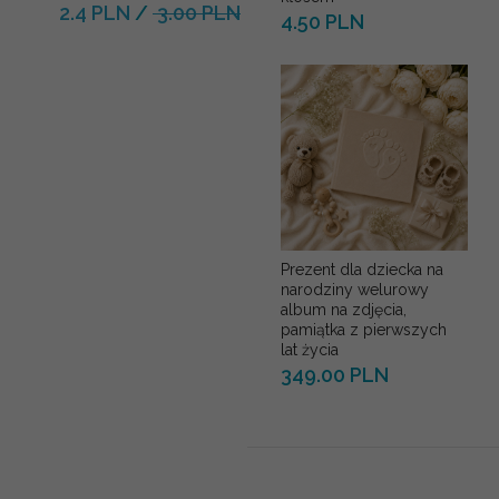
2.4 PLN
/
3.00 PLN
4.50 PLN
Prezent dla dziecka na
narodziny welurowy
album na zdjęcia,
pamiątka z pierwszych
lat życia
349.00 PLN