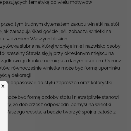
nie pasujących tematyką do wielu motywów
 przed tym trudnym dylematem zakupu winietki na stół
 jak zareagują Wasi goście, jeśli zobaczą winietki na
 z usadzeniem Waszych bliskich.
izytówka ślubna na której widnieje imię i nazwisko osoby
stół weselny Stawia się ją przy określonym miejscu na
rządkowując konkretne miejsca danym osobom. Oprócz
któw, równocześnie winietka może być formą upominku
ęścią dekoracji.
można dopasować do stylu zaproszeń oraz kolorystki
X
h.
y może być formą ozdoby stołu i niewątpliwie stanowi
arczy, że dobierzesz odpowiedni pomysł na winietki
tyki Waszego wesela, a będzie tworzyć spójną całość z