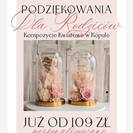
Winietki
Wymiar:
zależny od wybranej opcj
Lista gości:
należy dołączyć ją w f
Minimalna ilość: 20 sztuk
Usługa ekspress:
Dopłata 40% do wartości zamówie
i realizacja w 7 dni roboczych + 4
KOLOR OKŁADKI
KOLOR SZNURKA
OPCJE WINIETKI
Statuetka pamiątka