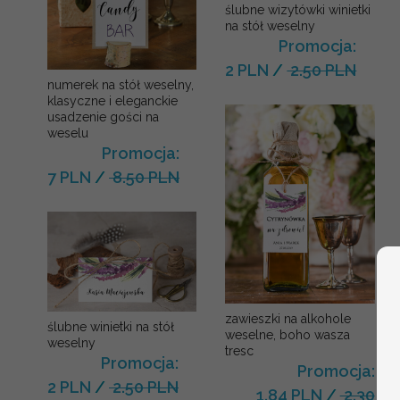
ślubne wizytówki winietki
na stół weselny
Promocja:
2 PLN
/
2.50 PLN
numerek na stół weselny,
klasyczne i eleganckie
usadzenie gości na
weselu
Promocja:
7 PLN
/
8.50 PLN
zawieszki na alkohole
ślubne winietki na stół
weselne, boho wasza
weselny
tresc
Promocja:
Promocja:
2 PLN
/
2.50 PLN
1.84 PLN
/
2.30