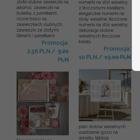
złote ślubne zawieszki na
numerki na stół weselny
alkohol, zawieszki na
z tłoczonymi kwiatami,
butelkę z perełkami,
eleganckie numerki na
rózne treści na
stoły weselne, tłoczone
zawieszkach ślubnych,
numerki na stół weselny,
zawieszki ze złotymi
dekoracja stołów
literami i perełkami
weselnych tłoczone
kwiaty
Promocja:
Promocja:
2.56 PLN
/
3.20
10 PLN
/
13.00 PLN
PLN
plan stołów weselnych
usadzenie gości na
weselu, tablica