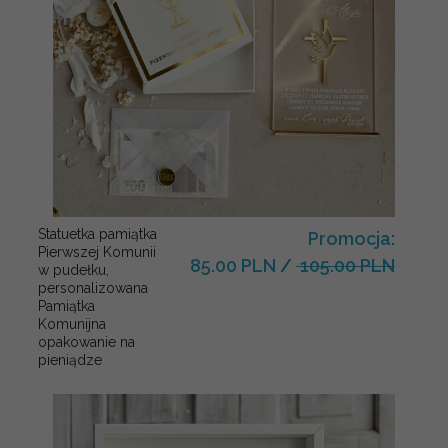
Statuetka pamiątka
Promocja:
Pierwszej Komunii
85.00 PLN
/
105.00 PLN
w pudełku,
personalizowana
Pamiątka
Komunijna
opakowanie na
pieniądze