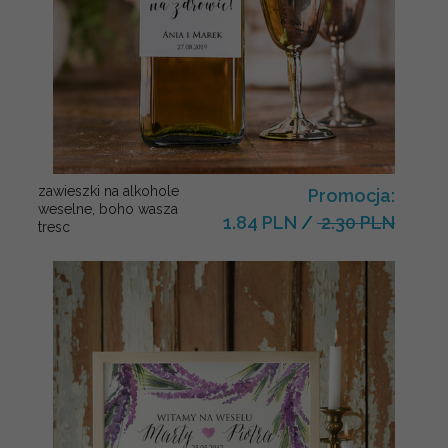
zawieszki na alkohole
Promocja:
weselne, boho wasza
1.84 PLN
/
2.30 PLN
tresc