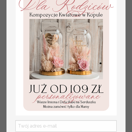
numerki na stół weselny
Promocja:
z tłoczonymi kwiatami,
10 PLN
/
13.00 PLN
eleganckie numerki na
stoły weselne, tłoczone
numerki na stół weselny,
dekoracja stołów
weselnych tłoczone
kwiaty