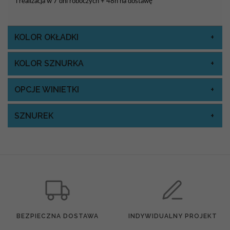
i realizacja w 7 dni roboczych + 48h na dostawę
KOLOR OKŁADKI
KOLOR SZNURKA
OPCJE WINIETKI
SZNUREK
BEZPIECZNA DOSTAWA
INDYWIDUALNY PROJEKT