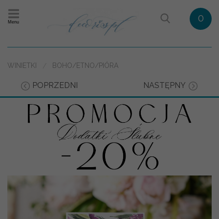
0
Menu
WINIETKI
BOHO/ETNO/PIÓRA
POPRZEDNI
NASTĘPNY