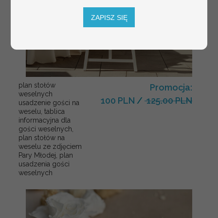
ZAPISZ SIĘ
plan stołów
Promocja:
weselnych
100 PLN
/
125.00 PLN
usadzenie gości na
weselu, tablica
informacyjna dla
gości weselnych,
plan stołów na
weselu ze zdjęciem
Pary Młodej, plan
usadzenia gości
weselnych