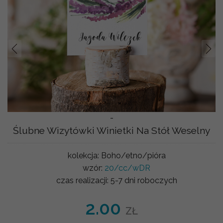
Prev
Nast
-
Ślubne Wizytówki Winietki Na Stół Weselny
kolekcja:
Boho/etno/pióra
wzór:
20/cc/wDR
czas realizacji:
5-7 dni roboczych
2.00
ZŁ