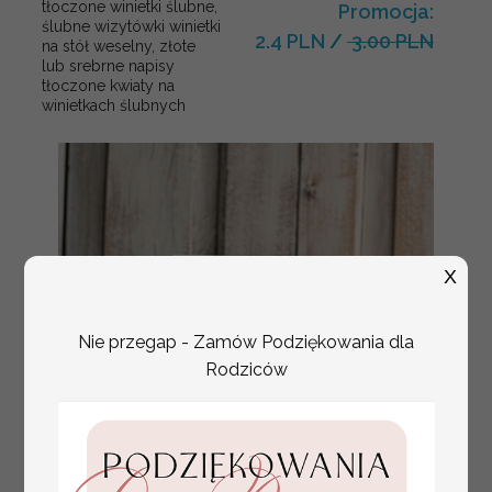
tłoczone winietki ślubne,
Promocja:
ślubne wizytówki winietki
2.4 PLN
/
3.00 PLN
na stół weselny, złote
lub srebrne napisy
tłoczone kwiaty na
winietkach ślubnych
X
Nie przegap - Zamów Podziękowania dla
Rodziców