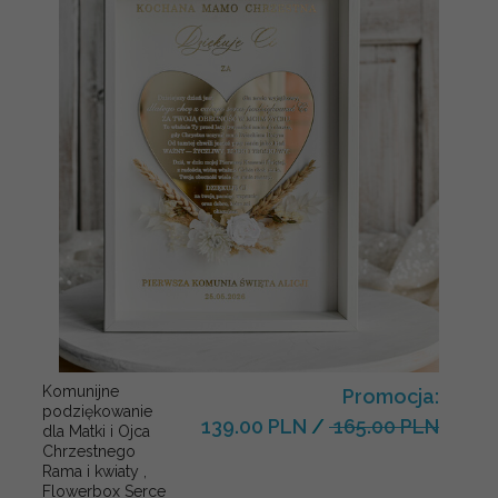
Komunijne
Promocja:
podziękowanie
139.00 PLN
/
165.00 PLN
dla Matki i Ojca
Chrzestnego
Rama i kwiaty ,
Flowerbox Serce