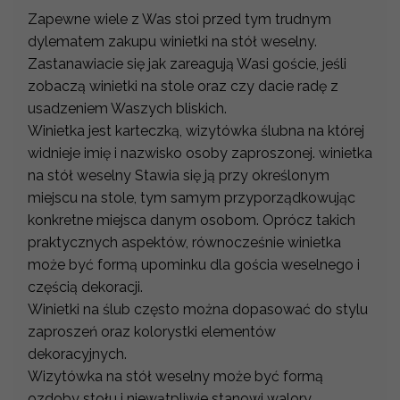
Zapewne wiele z Was stoi przed tym trudnym
dylematem zakupu winietki na stół weselny.
Zastanawiacie się jak zareagują Wasi goście, jeśli
zobaczą winietki na stole oraz czy dacie radę z
usadzeniem Waszych bliskich.
Winietka jest karteczką, wizytówka ślubna na której
widnieje imię i nazwisko osoby zaproszonej. winietka
na stół weselny Stawia się ją przy określonym
miejscu na stole, tym samym przyporządkowując
konkretne miejsca danym osobom. Oprócz takich
praktycznych aspektów, równocześnie winietka
może być formą upominku dla gościa weselnego i
częścią dekoracji.
Winietki na ślub często można dopasować do stylu
zaproszeń oraz kolorystki elementów
dekoracyjnych.
Wizytówka na stół weselny może być formą
ozdoby stołu i niewątpliwie stanowi walory