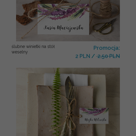
ślubne winietki na stół
Promocja:
weselny
2 PLN
/
2.50 PLN