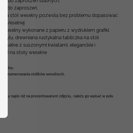
ne do zaproszeń ślubnych,
ne do zaproszeń,
y na stół weselny pozwolą bez problemu dopasować
ali Weselnej
ół weselny wykonane z papieru z wydrukiem grafiki,
krylu, drewniana rustykalna tabliczka na stół
 weselne z suszonymi kwiatami, eleganckie i
aki na stoły weselne
 weselny.
forma numerowania stolików weselnych.
ać inny napis niż na prezentowanym zdjęciu, należy go wpisać w polu
enia.