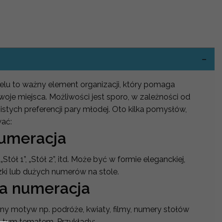
-
lu to ważny element organizacji, który pomaga
woje miejsca. Możliwości jest sporo, w zależności od
istych preferencji pary młodej. Oto kilka pomysłów,
wać:
numeracja
„Stół 1”, „Stół 2”, itd. Może być w formie eleganckiej,
zki lub dużych numerów na stole.
a numeracja
ony motyw np. podróże, kwiaty, filmy, numery stołów
 tym tematem. Przykłady: