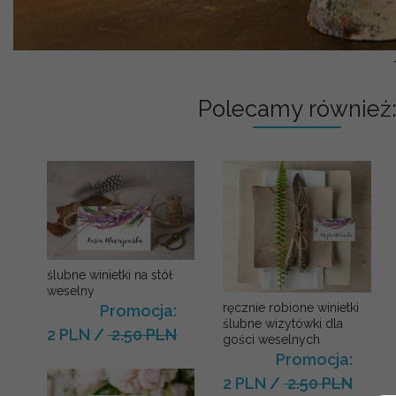
Polecamy również:
ślubne winietki na stół
weselny
ręcznie robione winietki
Promocja:
ślubne wizytówki dla
2 PLN
/
2.50 PLN
gości weselnych
Promocja:
2 PLN
/
2.50 PLN