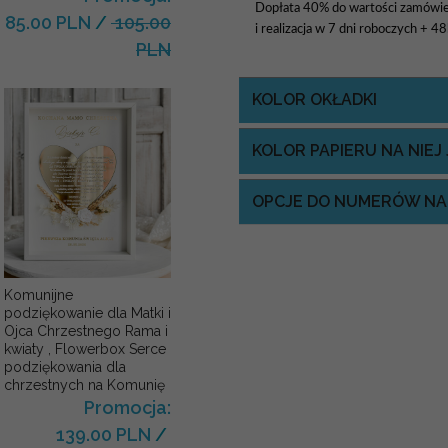
Dopłata 40% do wartości zamówie
85.00 PLN
/
105.00
i realizacja w 7 dni roboczych + 4
PLN
KOLOR OKŁADKI
KOLOR PAPIERU NA NIE
OPCJE DO NUMERÓW NA
Komunijne
podziękowanie dla Matki i
Ojca Chrzestnego Rama i
kwiaty , Flowerbox Serce
podziękowania dla
chrzestnych na Komunię
Promocja:
139.00 PLN
/