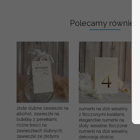
Polecamy również:
złote ślubne zawieszki na
numerki na stół weselny
alkohol, zawieszki na
z tłoczonymi kwiatami,
butelkę z perełkami,
eleganckie numerki na
rózne treści na
stoły weselne, tłoczone
zawieszkach ślubnych,
numerki na stół weselny,
zawieszki ze złotymi
dekoracja stołów