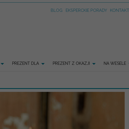
BLOG
EKSPERCKIE PORADY
KONTAK
PREZENT DLA
PREZENT Z OKAZJI
NA WESELE