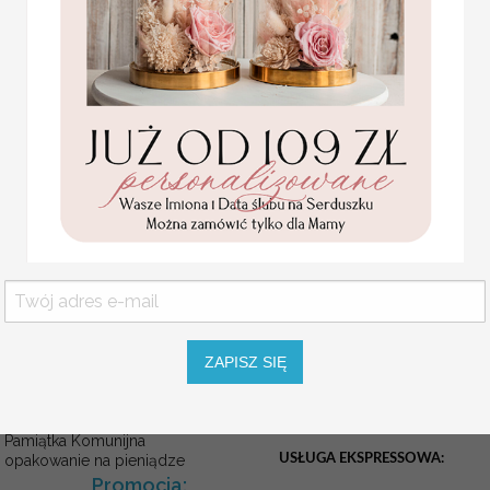
Numery na stół dopasowa
Dodatki ślubne dopasowa
Różnorodne wzory numer
do wystroju i charakteru S
Oferujemy tabliczki na st
numery na stół weselny z a
weselny, numerki na stoły
nowoczesne welurowe stoj
NUMEREK NA STÓŁ
Pięknie zdobione numerki na stół
Jest to oryginalna i nowoczesna 
WYMIARY
: około 10cm x 15cm
Jeśli na produkcie ma się znajdow
Statuetka pamiątka
ZAPISZ SIĘ
UWAGI podczas składania zamówi
Pierwszej Komunii w
pudełku,
personalizowana
Pamiątka Komunijna
USŁUGA EKSPRESSOWA:
opakowanie na pieniądze
Promocja: