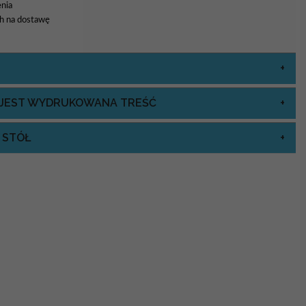
nia
8h na dostawę
J JEST WYDRUKOWANA TREŚĆ
 STÓŁ