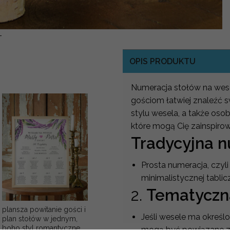
-
OPIS PRODUKTU
Numeracja stołów na wese
gościom łatwiej znaleźć s
stylu wesela, a także osob
które mogą Cię zainspiro
Tradycyjna 
Prosta numeracja, czyli 
minimalistycznej tablic
2.
Tematyczn
plansza powitanie gości i
Jeśli wesele ma określ
plan stołów w jednym,
boho styl romantyczne
mogą być powiązane z