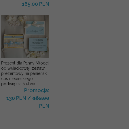
165.00 PLN
Prezent dla Panny Młodej
od Świadkowej, zestaw
prezentowy na panieński,
cos niebieskiego
podwiązka ślubna
Promocja:
130 PLN
/
162.00
PLN