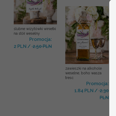
ślubne wizytówki winietki
na stół weselny
Promocja:
2 PLN
/
2.50 PLN
zawieszki na alkohole
weselne, boho wasza
tresc
Promocja:
1.84 PLN
/
2.30
PLN