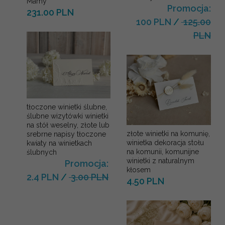
Mamy
Promocja:
231.00 PLN
100 PLN
/
125.00
PLN
tłoczone winietki ślubne,
ślubne wizytówki winietki
na stół weselny, złote lub
złote winietki na komunię,
srebrne napisy tłoczone
winietka dekoracja stołu
kwiaty na winietkach
na komunii, komunijne
ślubnych
winietki z naturalnym
Promocja:
kłosem
2.4 PLN
/
3.00 PLN
4.50 PLN