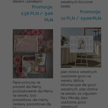
literami i perełkami
weselnych tłoczone
kwiaty
Promocja:
Promocja:
2.56 PLN
/
3.20
10 PLN
/
13.00 PLN
PLN
plan stołów weselnych
usadzenie gości na
weselu, tablica
Fajne pomysły na
informacyjna dla gości
prezent dla Mamy,
weselnych, plan stołów
podziękowanie dla Mamy
na weselu ze zdjęciem
na weselu, box
Pary Młodej, plan
prezentowy dla mamy,
usadzenia gości
zestawy prezentowe dla
weselnych