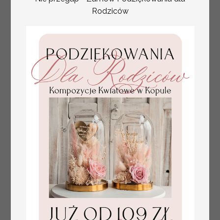
Rodziców
numerki na stół weselny
Promocja:
z tłoczonymi kwiatami,
10 PLN
/
13.00 PLN
eleganckie numerki na
stoły weselne, tłoczone
numerki na stół weselny,
dekoracja stołów
weselnych tłoczone
kwiaty