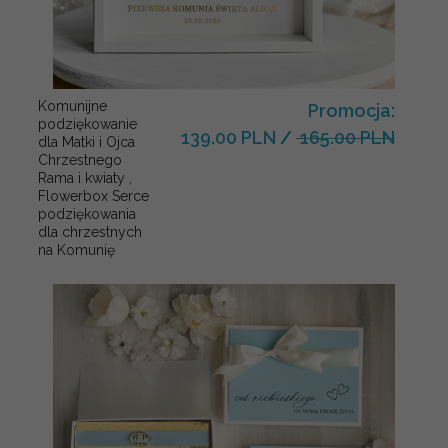
Komunijne
Promocja:
podziękowanie
139.00 PLN
/
165.00 PLN
dla Matki i Ojca
Chrzestnego
Rama i kwiaty ,
Flowerbox Serce
podziękowania
dla chrzestnych
na Komunię