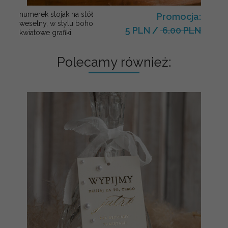
numerek stojak na stół
Promocja:
weselny, w stylu boho
5 PLN
/
6.00 PLN
kwiatowe grafiki
Polecamy również: