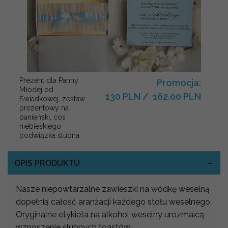
Prezent dla Panny
Promocja:
Młodej od
130 PLN
/
162.00 PLN
Świadkowej, zestaw
prezentowy na
panieński, cos
niebieskiego
podwiązka ślubna
OPIS PRODUKTU
Nasze niepowtarzalne zawieszki na wódkę weselną
dopełnią całość aranżacji każdego stołu weselnego.
Oryginalne etykieta na alkohol weselny urozmaicą
wznoszenie ślubnych toastów.