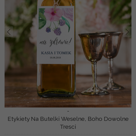
Prev
Nast
-
Etykiety Na Butelki Weselne, Boho Dowolne
Tresci