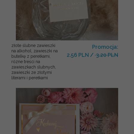
złote ślubne zawieszki
Promocja:
na alkohol, zawieszki na
2.56 PLN
/
3.20 PLN
butelkę z perełkami,
rózne treści na
zawieszkach ślubnych,
zawieszki ze złotymi
literami i perełkami