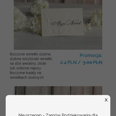
tłoczone winietki ślubne,
Promocja:
ślubne wizytówki winietki
2.4 PLN
/
3.00 PLN
na stół weselny, złote
lub srebrne napisy
tłoczone kwiaty na
winietkach ślubnych
X
Nie przegap - Zamów Podziękowania dla