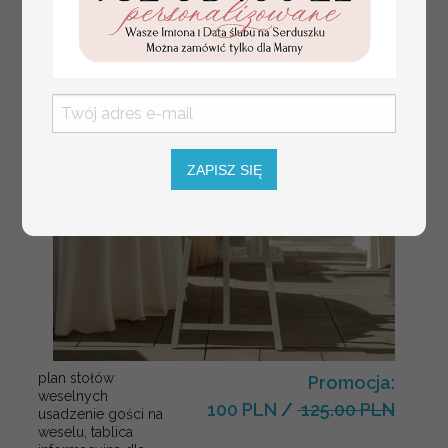
ZAPISZ SIĘ
plan stołów
Promocja:
weselnych
100 PLN
/
125.00 PLN
usadzenie gości na
weselu, tablica