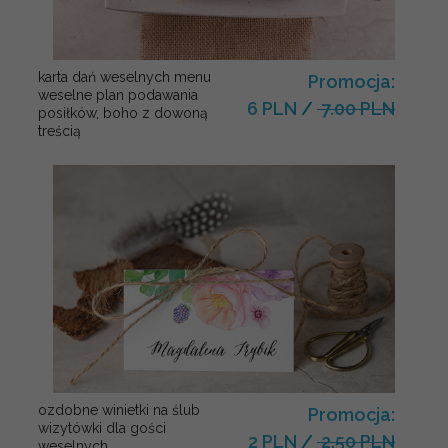
karta dań weselnych menu
Promocja:
weselne plan podawania
6 PLN
/
7.00 PLN
posiłków, boho z dowoną
treścią
ozdobne winietki na ślub
Promocja:
wizytówki dla gości
2 PLN
/
2.50 PLN
weselnych