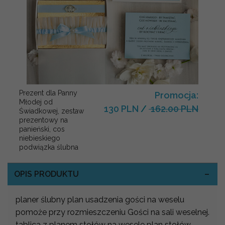
Prezent dla Panny
Promocja:
Młodej od
130 PLN
/
162.00 PLN
Świadkowej, zestaw
prezentowy na
panieński, cos
niebieskiego
podwiązka ślubna
OPIS PRODUKTU
planer ślubny plan usadzenia gości na weselu
pomoże przy rozmieszczeniu Gości na sali weselnej.
tablica z planem stołów na wesele plan stołów