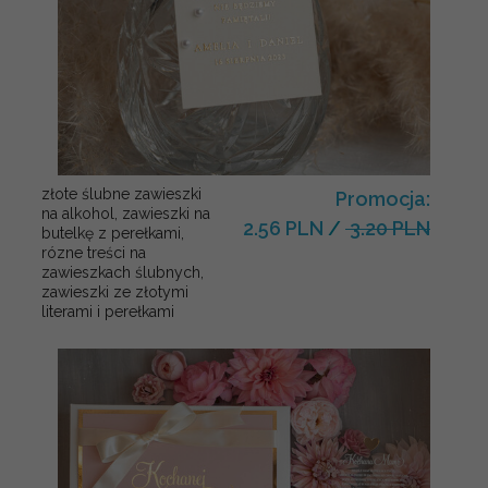
złote ślubne zawieszki
Promocja:
na alkohol, zawieszki na
2.56 PLN
/
3.20 PLN
butelkę z perełkami,
rózne treści na
zawieszkach ślubnych,
zawieszki ze złotymi
literami i perełkami