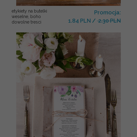
etykiety na butelki
Promocja:
weselne, boho
1.84 PLN
/
2.30 PLN
dowolne tresci