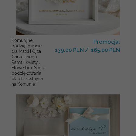
Komunijne
Promocja:
podziękowanie
139.00 PLN
/
165.00 PLN
dla Matki i Ojca
Chrzestnego
Rama i kwiaty ,
Flowerbox Serce
podziękowania
dla chrzestnych
na Komunię