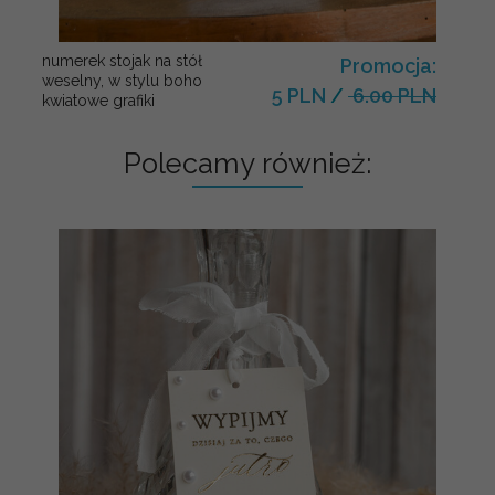
numerek stojak na stół
Promocja:
weselny, w stylu boho
5 PLN
/
6.00 PLN
kwiatowe grafiki
Polecamy również: