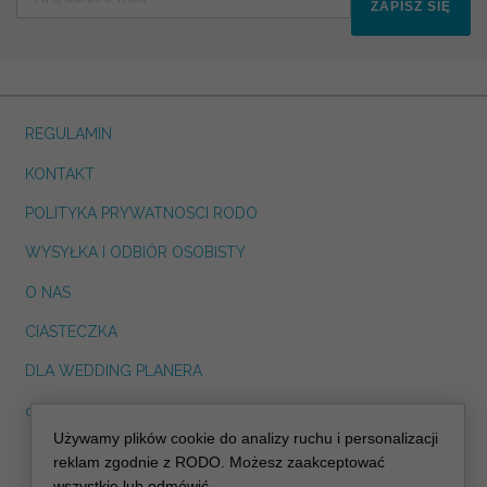
ZAPISZ SIĘ
REGULAMIN
KONTAKT
POLITYKA PRYWATNOSCI RODO
WYSYŁKA I ODBIÓR OSOBISTY
O NAS
CIASTECZKA
DLA WEDDING PLANERA
dreskot.com
Używamy plików cookie do analizy ruchu i personalizacji
info@decoris.pl
reklam zgodnie z RODO. Możesz zaakceptować
wszystkie lub odmówić.