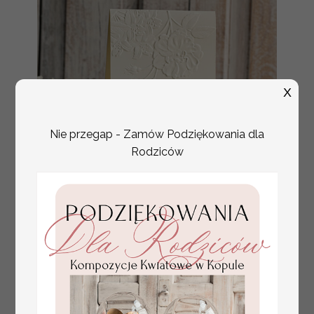
X
Nie przegap - Zamów Podziękowania dla
Rodziców
numerki na stół weselny
Promocja:
z tłoczonymi kwiatami,
10 PLN
/
13.00 PLN
eleganckie numerki na
stoły weselne, tłoczone
numerki na stół weselny,
dekoracja stołów
weselnych tłoczone