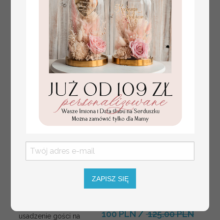
kwiaty
ZAPISZ SIĘ
plan stołów
Promocja:
weselnych
100 PLN
/
125.00 PLN
usadzenie gości na