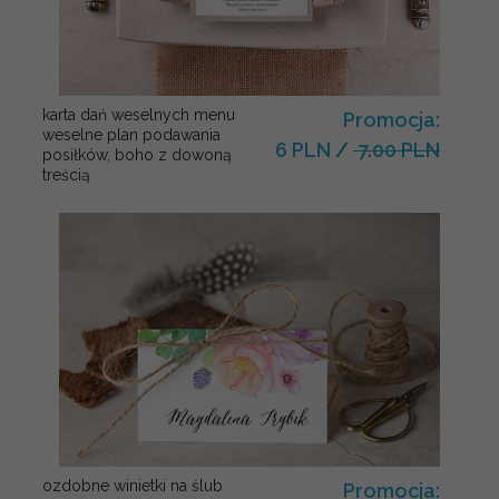
karta dań weselnych menu
Promocja:
weselne plan podawania
6 PLN
/
7.00 PLN
posiłków, boho z dowoną
treścią
ozdobne winietki na ślub
Promocja: