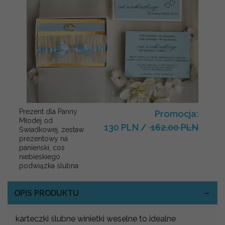
Prezent dla Panny
Promocja:
Młodej od
130 PLN
/
162.00 PLN
Świadkowej, zestaw
prezentowy na
panieński, cos
niebieskiego
podwiązka ślubna
OPIS PRODUKTU
karteczki ślubne winietki weselne to idealne