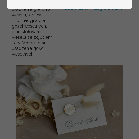
weselnych
100 PLN
/
125.00 PLN
usadzenie gości na
weselu, tablica
informacyjna dla
gości weselnych,
plan stołów na
weselu ze zdjęciem
Pary Młodej, plan
usadzenia gości
weselnych