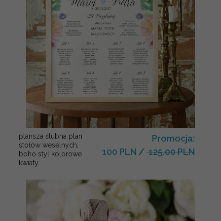
plansza ślubna plan
Promocja:
stołów weselnych,
100 PLN
/
125.00 PLN
boho styl kolorowe
kwiaty