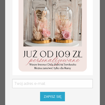
dekoracja stołów
weselnych tłoczone
kwiaty
ZAPISZ SIĘ
plan stołów
Promocja: