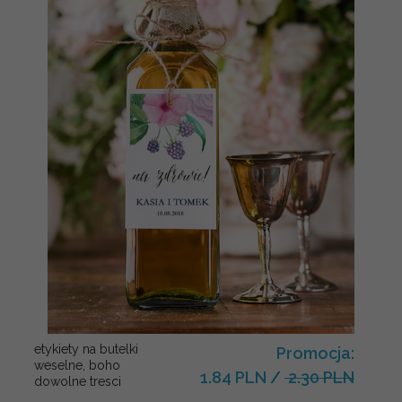
etykiety na butelki
Promocja:
weselne, boho
1.84 PLN
/
2.30 PLN
dowolne tresci