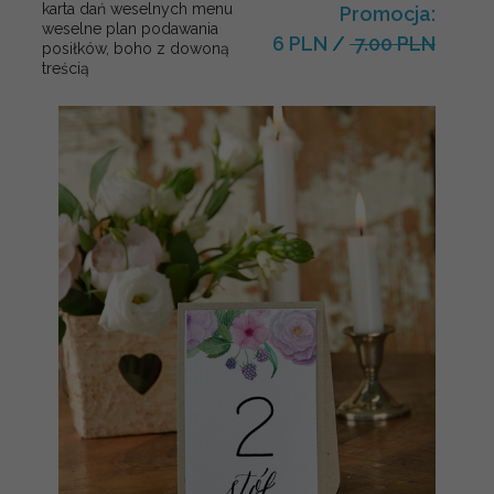
karta dań weselnych menu
Promocja:
weselne plan podawania
6 PLN
/
7.00 PLN
posiłków, boho z dowoną
treścią