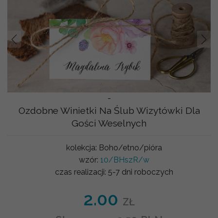
Prev
Nast
-
Ozdobne Winietki Na Ślub Wizytówki Dla
Gości Weselnych
kolekcja:
Boho/etno/pióra
wzór:
10/BHszR/w
czas realizacji:
5-7 dni roboczych
2.00
ZŁ