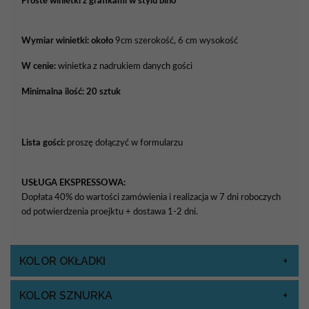
Proste winietki z grafikami w stylu biho
Wymiar winietki: około
9cm szerokość, 6 cm wysokość
W cenie:
winietka z nadrukiem danych gości
Minimalna ilość: 20 sztuk
Lista gości:
proszę dołączyć w formularzu
USŁUGA EKSPRESSOWA:
Dopłata 40% do wartości zamówienia i realizacja w 7 dni roboczych
od potwierdzenia proejktu + dostawa 1-2 dni.
KOLOR OKŁADKI
KOLOR SZNURKA