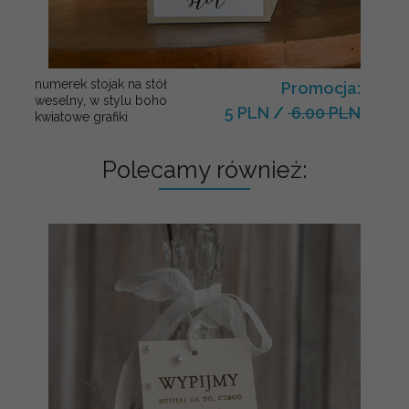
numerek stojak na stół
Promocja:
weselny, w stylu boho
5 PLN
/
6.00 PLN
kwiatowe grafiki
Polecamy również: