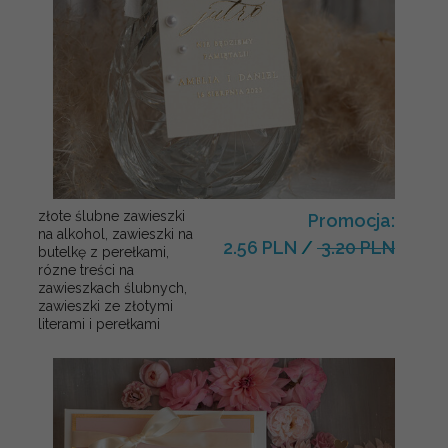
złote ślubne zawieszki
Promocja:
na alkohol, zawieszki na
2.56 PLN
/
3.20 PLN
butelkę z perełkami,
rózne treści na
zawieszkach ślubnych,
zawieszki ze złotymi
literami i perełkami