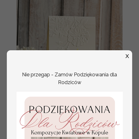
X
Nie przegap - Zamów Podziękowania dla
Rodziców
numerki na stół weselny
Promocja:
z tłoczonymi kwiatami,
10 PLN
/
13.00 PLN
eleganckie numerki na
stoły weselne, tłoczone
numerki na stół weselny,