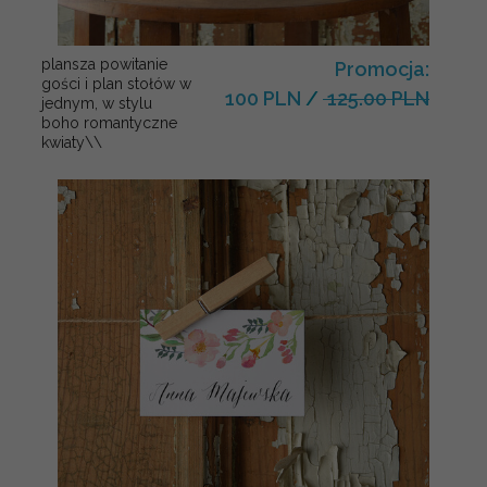
plansza powitanie
Promocja:
gości i plan stołów w
100 PLN
/
125.00 PLN
jednym, w stylu
boho romantyczne
kwiaty\\