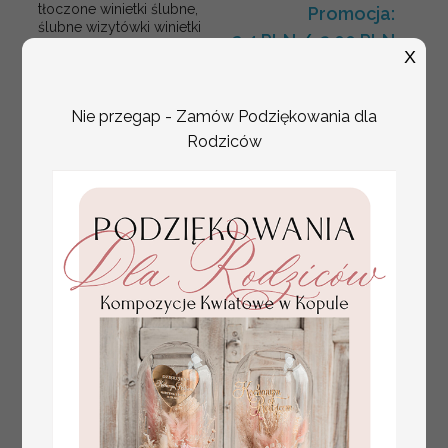
tłoczone winietki ślubne,
Promocja:
ślubne wizytówki winietki
2.4 PLN
/
3.00 PLN
na stół weselny, złote
X
lub srebrne napisy
tłoczone kwiaty na
winietkach ślubnych
Nie przegap - Zamów Podziękowania dla
Rodziców