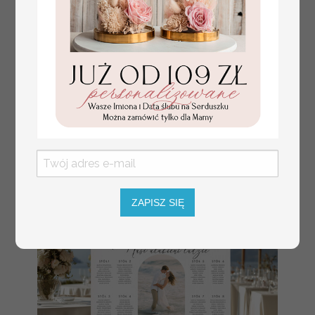
numerki na stół weselny
Promocja:
z tłoczonymi kwiatami,
10 PLN
/
13.00 PLN
eleganckie numerki na
stoły weselne, tłoczone
numerki na stół weselny,
dekoracja stołów
weselnych tłoczone
kwiaty
ZAPISZ SIĘ