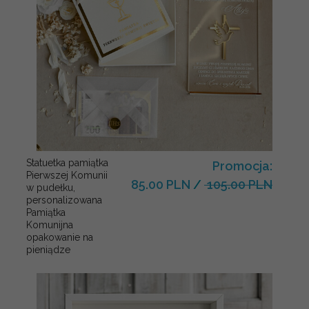
Statuetka pamiątka
Promocja:
Pierwszej Komunii
85.00 PLN
/
105.00 PLN
w pudełku,
personalizowana
Pamiątka
Komunijna
opakowanie na
pieniądze