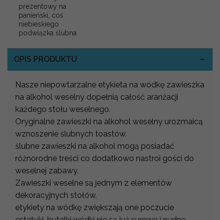
prezentowy na
panieński, cos
niebieskiego
podwiązka ślubna
OPIS PRODUKTU
Nasze niepowtarzalne etykieta na wódkę zawieszka
na alkohol weselny dopełnią całość aranżacji
każdego stołu weselnego.
Oryginalne zawieszki na alkohol weselny urozmaicą
wznoszenie ślubnych toastów.
ślubne zawieszki na alkohol mogą posiadać
różnorodne treści co dodatkowo nastroi gości do
weselnej zabawy.
Zawieszki weselne są jednym z elementów
dekoracyjnych stołów.
etykiety na wódkę zwiększają one poczucie
estetyki, butelki wódki nie są już surowe i nudne.