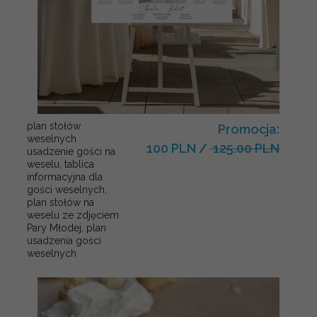
plan stołów
Promocja:
weselnych
100 PLN
/
125.00 PLN
usadzenie gości na
weselu, tablica
informacyjna dla
gości weselnych,
plan stołów na
weselu ze zdjęciem
Pary Młodej, plan
usadzenia gości
weselnych