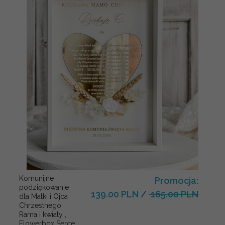
Komunijne
Promocja:
podziękowanie
139.00 PLN
/
165.00 PLN
dla Matki i Ojca
Chrzestnego
Rama i kwiaty ,
Flowerbox Serce