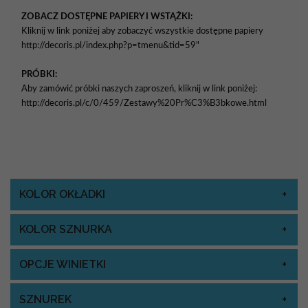
ZOBACZ DOSTĘPNE PAPIERY I WSTĄŻKI:
Kliknij w link poniżej aby zobaczyć wszystkie dostępne papiery
http://decoris.pl/index.php?p=tmenu&tid=59"
PRÓBKI:
Aby zamówić próbki naszych zaproszeń, kliknij w link poniżej:
http://decoris.pl/c/0/459/Zestawy%20Pr%C3%B3bkowe.html
KOLOR OKŁADKI
KOLOR SZNURKA
OPCJE WINIETKI
SZNUREK