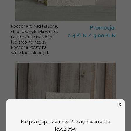
tłoczone winietki ślubne,
Promocja:
ślubne wizytówki winietki
2.4 PLN
/
3.00 PLN
na stół weselny, złote
lub srebrne napisy
tłoczone kwiaty na
winietkach ślubnych
X
Nie przegap - Zamów Podziękowania dla
Rodziców