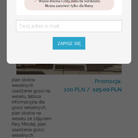
ZAPISZ SIĘ
plan stołów
Promocja:
weselnych
100 PLN
/
125.00 PLN
usadzenie gości na
weselu, tablica
informacyjna dla
gości weselnych,
plan stołów na
weselu ze zdjęciem
Pary Młodej, plan
usadzenia gości
weselnych