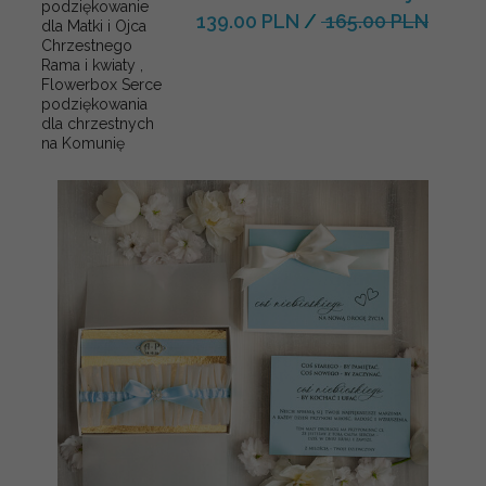
podziękowanie
139.00 PLN
/
165.00 PLN
dla Matki i Ojca
Chrzestnego
Rama i kwiaty ,
Flowerbox Serce
podziękowania
dla chrzestnych
na Komunię