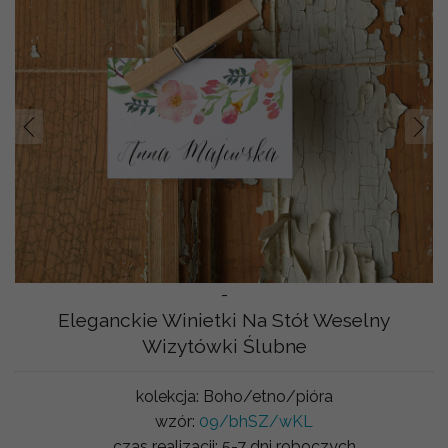
Prev
Nast
-
Eleganckie Winietki Na Stół Weselny
Wizytówki Ślubne
kolekcja:
Boho/etno/pióra
wzór:
09/bhSZ/wKL
czas realizacji:
5-7 dni roboczych