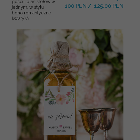
gości i plan stołów w
100 PLN
/
125.00 PLN
jednym, w stylu
boho romantyczne
kwiaty\\