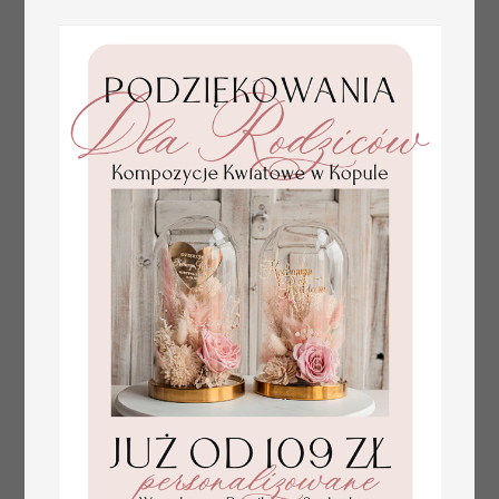
numerki na stół weselny
Promocja:
z tłoczonymi kwiatami,
10 PLN
/
13.00 PLN
eleganckie numerki na
stoły weselne, tłoczone
numerki na stół weselny,
dekoracja stołów
weselnych tłoczone
kwiaty