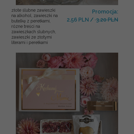
złote ślubne zawieszki
Promocja:
na alkohol, zawieszki na
2.56 PLN
/
3.20 PLN
butelkę z perełkami,
rózne treści na
zawieszkach ślubnych,
zawieszki ze złotymi
literami i perełkami