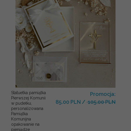
Statuetka pamiątka
Promocja:
Pierwszej Komunii
85.00 PLN
/
105.00 PLN
w pudełku,
personalizowana
Pamiątka
Komunijna
opakowanie na
pieniądze