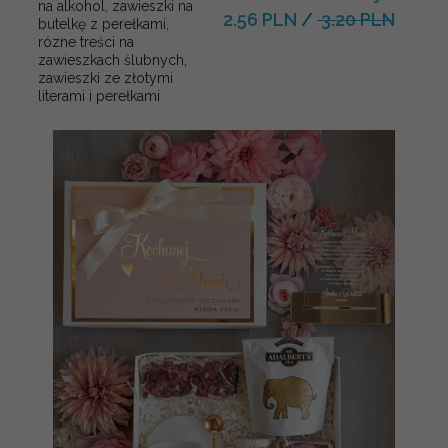
na alkohol, zawieszki na
2.56 PLN
/
3.20 PLN
butelkę z perełkami,
rózne treści na
zawieszkach ślubnych,
zawieszki ze złotymi
literami i perełkami