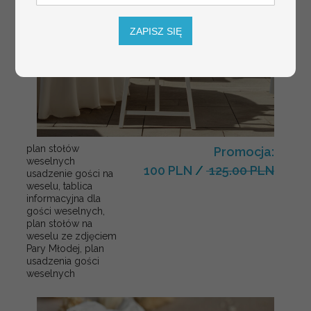
ZAPISZ SIĘ
plan stołów
Promocja:
weselnych
100 PLN
/
125.00 PLN
usadzenie gości na
weselu, tablica
informacyjna dla
gości weselnych,
plan stołów na
weselu ze zdjęciem
Pary Młodej, plan
usadzenia gości
weselnych