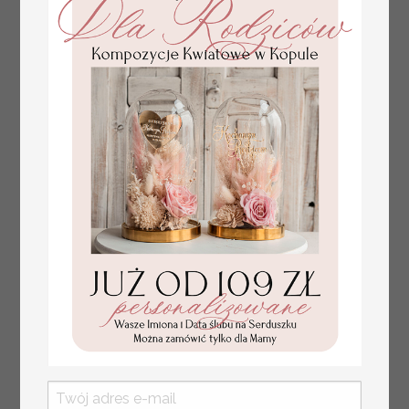
numerki na stół weselny
Promocja:
z tłoczonymi kwiatami,
10 PLN
/
13.00 PLN
eleganckie numerki na
stoły weselne, tłoczone
numerki na stół weselny,
dekoracja stołów
weselnych tłoczone
kwiaty