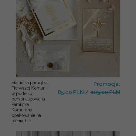
Statuetka pamiątka
Promocja:
Pierwszej Komunii
85.00 PLN
/
105.00 PLN
w pudełku,
personalizowana
Pamiątka
Komunijna
opakowanie na
pieniądze