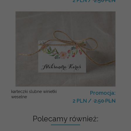
2 PLN
/
2.50 PLN
karteczki ślubne winietki
Promocja:
weselne
2 PLN
/
2.50 PLN
Polecamy również: