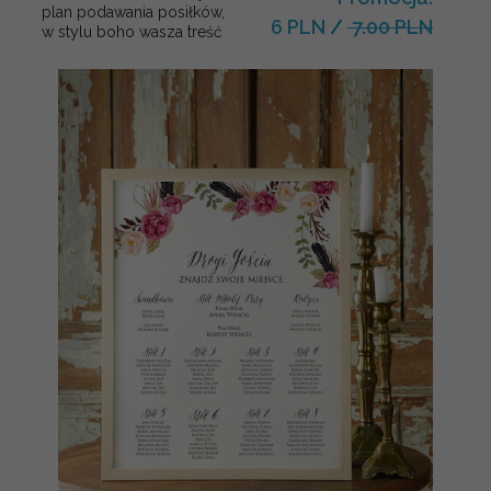
plan podawania posiłków,
6 PLN
/
7.00 PLN
w stylu boho wasza treść