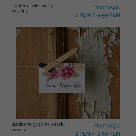
ślubne winietki na stół
Promocja:
weselny
2 PLN
/
2.50 PLN
usadzenie gości na weselu
Promocja:
winietki
2 PLN
/
2.50 PLN