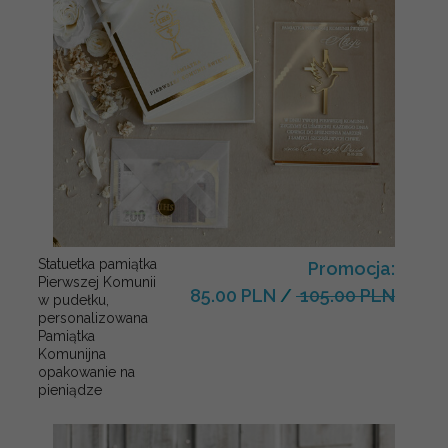
Statuetka pamiątka
Promocja:
Pierwszej Komunii
85.00 PLN
/
105.00 PLN
w pudełku,
personalizowana
Pamiątka
Komunijna
opakowanie na
pieniądze