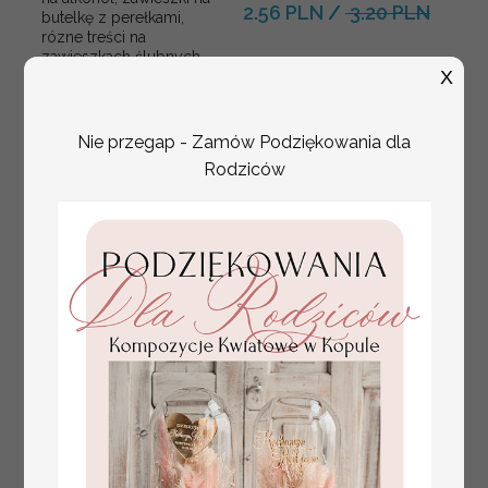
2.56 PLN
/
3.20 PLN
butelkę z perełkami,
rózne treści na
zawieszkach ślubnych,
X
zawieszki ze złotymi
literami i perełkami
Nie przegap - Zamów Podziękowania dla
Rodziców