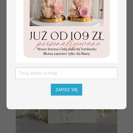
Fajne pomysły na prezent dla
231.00 PLN
Mamy, podziękowanie dla Mamy na
weselu, box prezentowy dla mamy,
zestawy prezentowe dla Mamy
ZAPISZ SIĘ