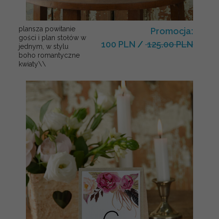
plansza powitanie
Promocja:
gości i plan stołów w
100 PLN
/
125.00 PLN
jednym, w stylu
boho romantyczne
kwiaty\\