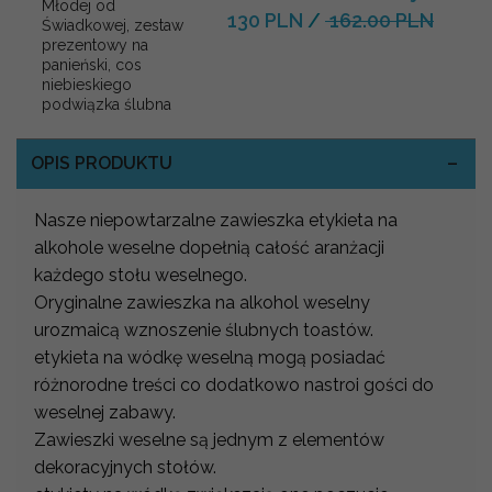
Młodej od
130 PLN
/
162.00 PLN
Świadkowej, zestaw
prezentowy na
panieński, cos
niebieskiego
podwiązka ślubna
OPIS PRODUKTU
Nasze niepowtarzalne zawieszka etykieta na
alkohole weselne dopełnią całość aranżacji
każdego stołu weselnego.
Oryginalne zawieszka na alkohol weselny
urozmaicą wznoszenie ślubnych toastów.
etykieta na wódkę weselną mogą posiadać
różnorodne treści co dodatkowo nastroi gości do
weselnej zabawy.
Zawieszki weselne są jednym z elementów
dekoracyjnych stołów.