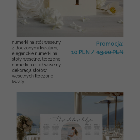
numerki na stół weselny
Promocja:
z tłoczonymi kwiatami,
10 PLN
/
13.00 PLN
eleganckie numerki na
stoły weselne, tłoczone
numerki na stół weselny,
dekoracja stołów
weselnych tłoczone
kwiaty