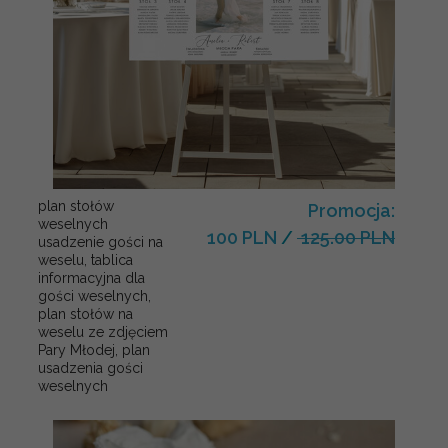
plan stołów
Promocja:
weselnych
100 PLN
/
125.00 PLN
usadzenie gości na
weselu, tablica
informacyjna dla
gości weselnych,
plan stołów na
weselu ze zdjęciem
Pary Młodej, plan
usadzenia gości
weselnych