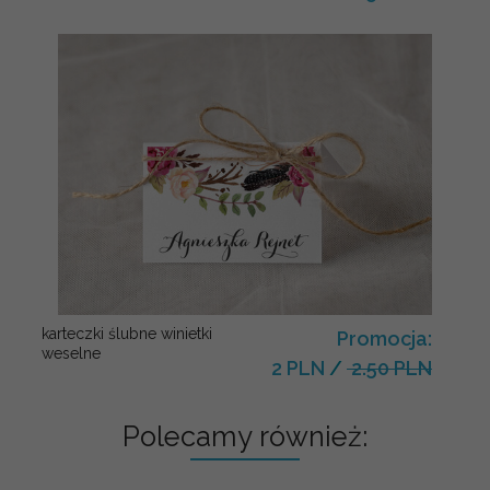
karteczki ślubne winietki
Promocja:
weselne
2 PLN
/
2.50 PLN
Polecamy również: