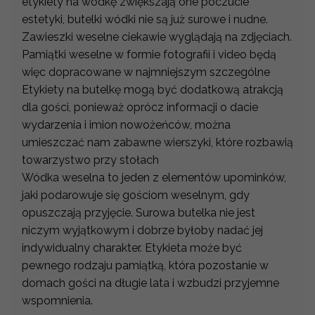
etykiety na wódkę zwiększają one poczucie
estetyki, butelki wódki nie są już surowe i nudne.
Zawieszki weselne ciekawie wyglądają na zdjęciach.
Pamiątki weselne w formie fotografii i video będą
więc dopracowane w najmniejszym szczególne
Etykiety na butelkę mogą być dodatkową atrakcją
dla gości, ponieważ oprócz informacji o dacie
wydarzenia i imion nowożeńców, można
umieszczać nam zabawne wierszyki, które rozbawią
towarzystwo przy stołach
Wódka weselna to jeden z elementów upominków,
jaki podarowuje się gościom weselnym, gdy
opuszczają przyjęcie. Surowa butelka nie jest
niczym wyjątkowym i dobrze byłoby nadać jej
indywidualny charakter. Etykieta może być
pewnego rodzaju pamiątką, która pozostanie w
domach gości na długie lata i wzbudzi przyjemne
wspomnienia.