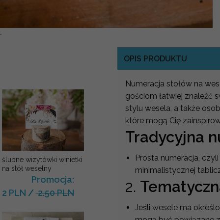
-
OPIS PRODUKTU
Numeracja stołów na wese
gościom łatwiej znaleźć s
stylu wesela, a także osob
które mogą Cię zainspiro
Tradycyjna 
Prosta numeracja, czyli 
ślubne wizytówki winietki
na stół weselny
minimalistycznej tablic
Promocja:
2.
Tematyczn
2 PLN
/
2.50 PLN
Jeśli wesele ma określ
mogą być powiązane z