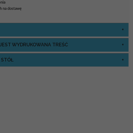
nia
8h na dostawę
J JEST WYDRUKOWANA TREŚĆ
 STÓŁ