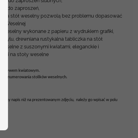
ne do zaproszeń ślubnych,
ne do zaproszeń,
y na stół weselny pozwolą bez problemu dopasować
ali Weselnej
ół weselny wykonane z papieru z wydrukiem grafiki,
krylu, drewniana rustykalna tabliczka na stół
 weselne z suszonymi kwiatami, eleganckie i
aki na stoły weselne
 z motywem kwiatowym.
forma numerowania stolików weselnych.
ać inny napis niż na prezentowanym zdjęciu, należy go wpisać w polu
enia.