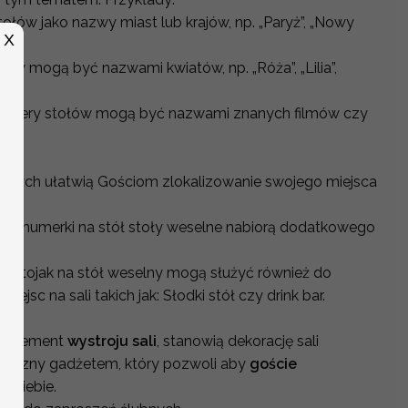
ołów jako nazwy miast lub krajów, np. „Paryż”, „Nowy
X
ów mogą być nazwami kwiatów, np. „Róża”, „Lilia”,
umery stołów mogą być nazwami znanych filmów czy
elnych ułatwią Gościom zlokalizowanie swojego miejsca
, że numerki na stół stoły weselne nabiorą dodatkowego
 stojak na stół weselny mogą służyć również do
jsc na sali takich jak: Słodki stół czy drink bar.
i element
wystroju sali
, stanowią dekorację sali
aktyczny gadżetem, który pozwoli aby
goście
la siebie.