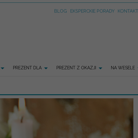
BLOG
EKSPERCKIE PORADY
KONTAK
PREZENT DLA
PREZENT Z OKAZJI
NA WESELE