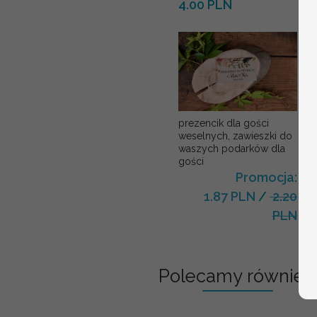
4.00 PLN
prezencik dla gości
weselnych, zawieszki do
waszych podarków dla
gości
Promocja:
1.87 PLN
/
2.20
PLN
Polecamy również: