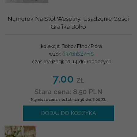
Numerek Na Stół Weselny, Usadzenie Gości
Grafika Boho
kolekcja:
Boho/Etno/Pióra
wzór:
03/bhSZ/nrS
czas realizacji:
10-14 dni roboczych
7.00
ZŁ
Stara cena: 8.50 PLN
Najniższa cena z ostatnich 30 dni: 7.00 ZŁ
DODAJ DO KOSZYKA