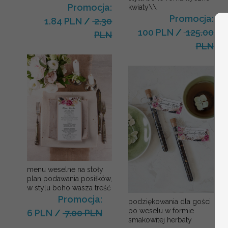
Promocja:
kwiaty\\
Promocja:
1.84 PLN
/
2.30
100 PLN
/
125.00
PLN
PLN
menu weselne na stoły
plan podawania posiłków,
w stylu boho wasza treść
Promocja:
podziękowania dla gości
po weselu w formie
6 PLN
/
7.00 PLN
smakowitej herbaty