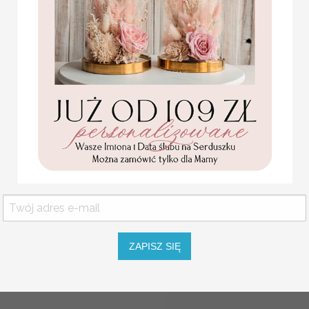
Numery na stół dopasowa
Promocja:
Dodatki ślubne dopasowa
2 PLN
/
2.50 PLN
Różnorodne wzory numer
do wystroju i charakteru S
Oferujemy tabliczki na st
numery na stół weselny z a
weselny, numerki na stoły
nowoczesne welurowe stoj
NUMEREK NA STÓŁ
karteczki ślubne winietki
Piękne numerki na stół weselny
weselne
Jest to oryginalna i nowoczesna 
Promocja:
2 PLN
/
2.50 PLN
WYMIARY
: około 10cm x 15cm
Jeśli na produkcie ma się znajdow
UWAGI podczas składania zamówi
ZAPISZ SIĘ
USŁUGA EKSPRESSOWA: