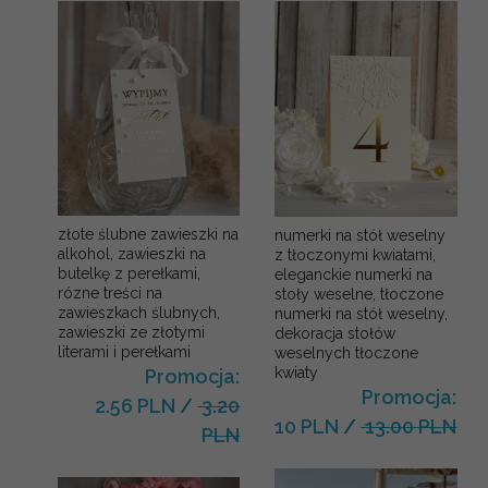
złote ślubne zawieszki na
numerki na stół weselny
alkohol, zawieszki na
z tłoczonymi kwiatami,
butelkę z perełkami,
eleganckie numerki na
rózne treści na
stoły weselne, tłoczone
zawieszkach ślubnych,
numerki na stół weselny,
zawieszki ze złotymi
dekoracja stołów
literami i perełkami
weselnych tłoczone
kwiaty
Promocja:
Promocja:
2.56 PLN
/
3.20
10 PLN
/
13.00 PLN
PLN