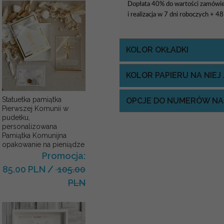
Dopłata 40% do wartości zamówie
i realizacja w 7 dni roboczych + 4
KOLOR OKŁADKI
KOLOR PAPIERU NA NIE
Statuetka pamiątka
OPCJE DO NUMERÓW NA
Pierwszej Komunii w
pudełku,
personalizowana
Pamiątka Komunijna
opakowanie na pieniądze
Promocja:
85.00 PLN
/
105.00
PLN