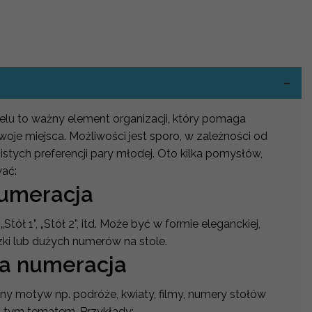
-
lu to ważny element organizacji, który pomaga
woje miejsca. Możliwości jest sporo, w zależności od
istych preferencji pary młodej. Oto kilka pomysłów,
wać:
numeracja
„Stół 1”, „Stół 2”, itd. Może być w formie eleganckiej,
zki lub dużych numerów na stole.
a numeracja
ony motyw np. podróże, kwiaty, filmy, numery stołów
 tym tematem. Przykłady: