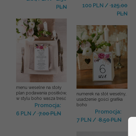
100 PLN
/
125.00
PLN
PLN
menu weselne na stoły
plan podawania posiłków,
numerek na stół weselny,
w stylu boho wasza treść
usadzenie gości grafika
Promocja:
boho
Promocja:
6 PLN
/
7.00 PLN
7 PLN
/
8.50 PLN