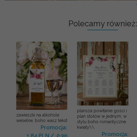
Polecamy również:
plansza powitanie gości i
zawieszki na alkohole
plan stołów w jednym, w
weselne, boho wasz tekst
stylu boho romantyczne
Promocja:
kwiaty\\
Promocja:
1.84 PLN
/
2.30