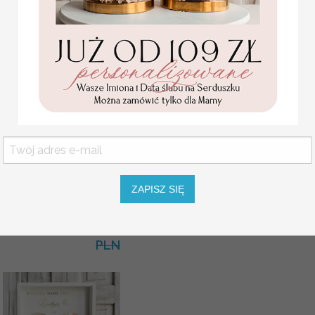
Statuetka pamiątka
Pierwszej Komunii w
pudełku,
personalizowana
Pamiątka Komunijna
ZAPISZ SIĘ
opakowanie na pieniądze
Promocja:
85.00 PLN
/
105.00
PLN