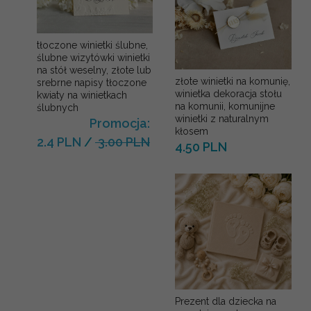
tłoczone winietki ślubne,
ślubne wizytówki winietki
na stół weselny, złote lub
złote winietki na komunię,
srebrne napisy tłoczone
winietka dekoracja stołu
kwiaty na winietkach
na komunii, komunijne
ślubnych
winietki z naturalnym
Promocja:
kłosem
2.4 PLN
/
3.00 PLN
4.50 PLN
Prezent dla dziecka na