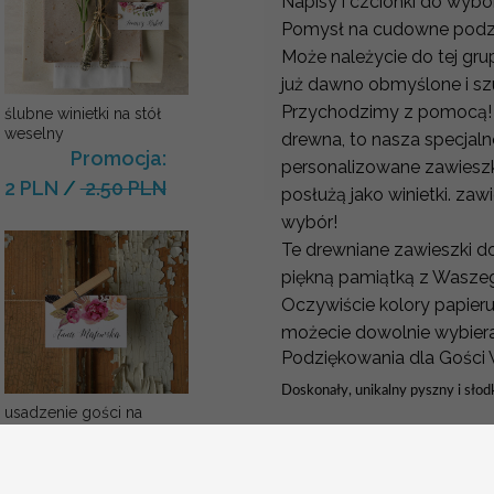
Napisy i czcionki do wybo
Pomysł na cudowne podzi
Może należycie do tej gru
już dawno obmyślone i sz
Przychodzimy z pomocą! P
ślubne winietki na stół
weselny
drewna, to nasza specjaln
Promocja:
personalizowane zawieszki
2 PLN
/
2.50 PLN
posłużą jako winietki. z
wybór!
Te drewniane zawieszki 
piękną pamiątką z Wasze
Oczywiście kolory papieru
możecie dowolnie wybiera
Podziękowania dla Gości
Doskonały, unikalny pyszny i sło
usadzenie gości na
weselu winietki
Słoiczek 40 g
Promocja:
Możliwość zamówienia pustego pr
2 PLN
/
2.50 PLN