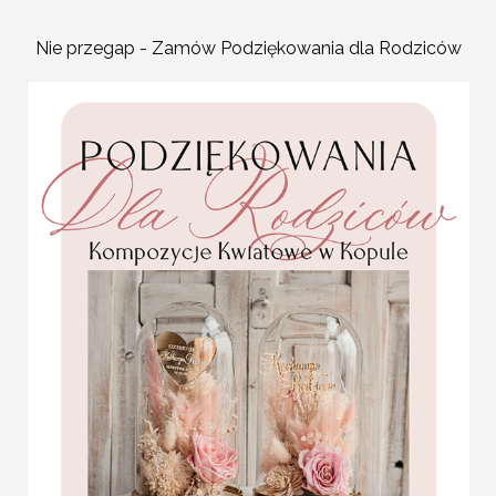
Słoiczek z miodem wysyłany jako 
Nie przegap - Zamów Podziękowania dla Rodziców
WYPEŁNIENIE
KOLOR WSTĄŻKI LUB S
karteczki ślubne winietki
weselne
Promocja:
2 PLN
/
2.50 PLN