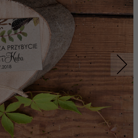
Nastepne