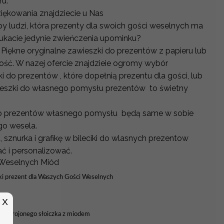
ru.
ękowania znajdziecie u Nas
py ludzi, która prezenty dla swoich gości weselnych ma
ukacie jedynie zwieńczenia upominku?
iękne oryginalne zawieszki do prezentów z papieru lub
ość. W nazej ofercie znajdzieie ogromy wybór
 do prezentów , które dopełnią prezentu dla gości, lub
awieszki do własnego pomysłu prezentów to świetny
do prezentów własnego pomysłu będą same w sobie
go wesela.
, sznurka i grafikę w bileciki do wlasnych prezentow
ć i personalizować.
 Weselnych Miód
dki prezent dla Waszych Gości Weselnych
X
zystrojonego słoiczka z miodem