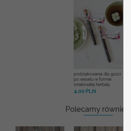
podziękowania dla gości
po weselu w formie
smakowitej herbaty
4.00 PLN
Polecamy również: