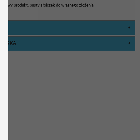
gotowy produkt, pusty słoiczek do własnego złożenia
ZNURKA