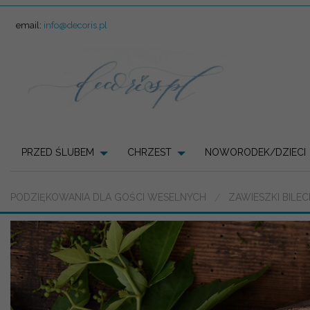
email:
info@decoris.pl
PRZED ŚLUBEM
CHRZEST
NOWORODEK/DZIECI
PODZIĘKOWANIA DLA GOŚCI WESELNYCH
ZAWIESZKI BILE