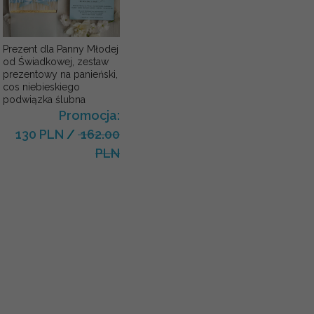
Prezent dla Panny Młodej
od Świadkowej, zestaw
prezentowy na panieński,
cos niebieskiego
podwiązka ślubna
Promocja:
130 PLN
/
162.00
PLN