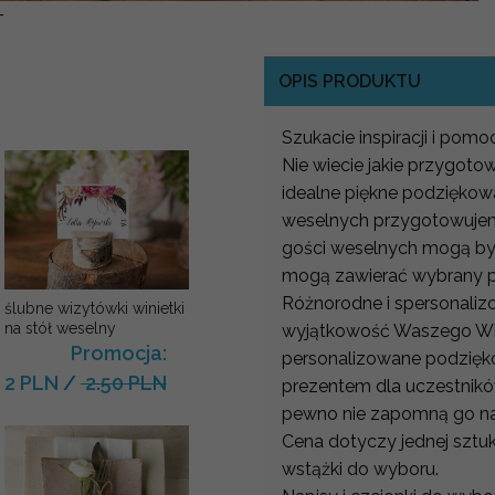
-
OPIS PRODUKTU
Szukacie inspiracji i pom
Nie wiecie jakie przygot
idealne piękne podziękowa
weselnych przygotowujemy 
gości weselnych mogą by
mogą zawierać wybrany pr
Różnorodne i spersonaliz
ślubne wizytówki winietki
na stół weselny
wyjątkowość Waszego Wie
Promocja:
personalizowane podzięk
2 PLN
/
2.50 PLN
prezentem dla uczestnikó
pewno nie zapomną go na
Cena dotyczy jednej sztuk
wstążki do wyboru.