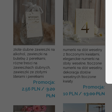
złote ślubne zawieszki na
numerki na stół weselny
alkohol, zawieszki na
z tłoczonymi kwiatami,
butelkę z perełkami,
eleganckie numerki na
rózne treści na
stoły weselne, tłoczone
zawieszkach ślubnych,
numerki na stół weselny,
zawieszki ze złotymi
dekoracja stołów
literami i perełkami
weselnych tłoczone
kwiaty
Promocja:
Promocja:
2.56 PLN
/
3.20
10 PLN
/
13.00 PLN
PLN