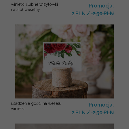
winietki ślubne wizytówki
Promocja:
na stół weselny
2 PLN
/
2.50 PLN
usadzenie gości na weselu
Promocja:
winietki
2 PLN
/
2.50 PLN