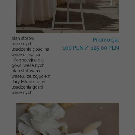
plan stołów
Promocja:
weselnych
100 PLN
/
125.00 PLN
usadzenie gości na
weselu, tablica
informacyjna dla
gości weselnych,
plan stołów na
weselu ze zdjęciem
Pary Młodej, plan
usadzenia gości
weselnych