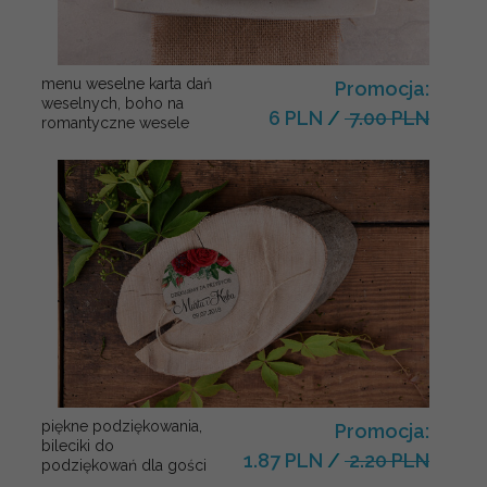
menu weselne karta dań
Promocja:
weselnych, boho na
6 PLN
/
7.00 PLN
romantyczne wesele
piękne podziękowania,
Promocja:
bileciki do
1.87 PLN
/
2.20 PLN
podziękowań dla gości