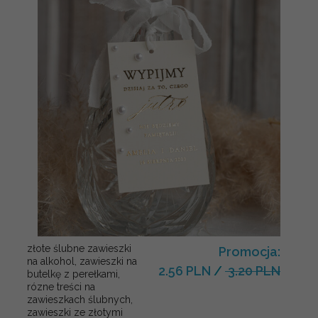
złote ślubne zawieszki
Promocja:
na alkohol, zawieszki na
2.56 PLN
/
3.20 PLN
butelkę z perełkami,
rózne treści na
zawieszkach ślubnych,
zawieszki ze złotymi