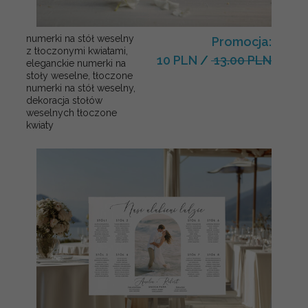
numerki na stół weselny
Promocja:
z tłoczonymi kwiatami,
10 PLN
/
13.00 PLN
eleganckie numerki na
stoły weselne, tłoczone
numerki na stół weselny,
dekoracja stołów
weselnych tłoczone
kwiaty