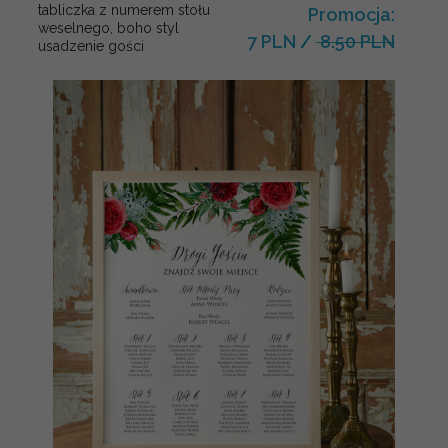
tabliczka z numerem stołu
Promocja:
weselnego, boho styl
7 PLN
/
8.50 PLN
usadzenie gości