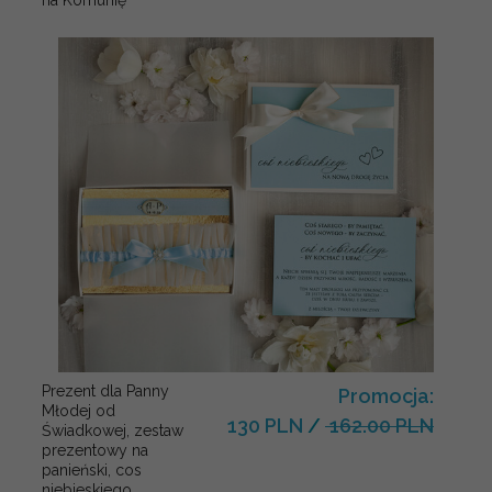
na Komunię
Prezent dla Panny
Promocja:
Młodej od
130 PLN
/
162.00 PLN
Świadkowej, zestaw
prezentowy na
panieński, cos
niebieskiego