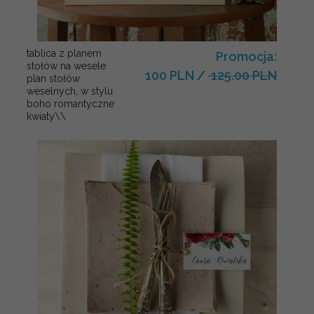
tablica z planem
Promocja:
stołów na wesele
100 PLN
/
125.00 PLN
plan stołów
weselnych, w stylu
boho romantyczne
kwiaty\\