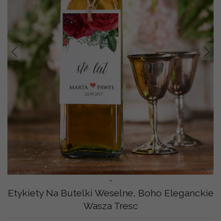
Prev
Nast
-
Etykiety Na Butelki Weselne, Boho Eleganckie
Wasza Tresc