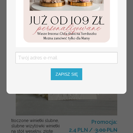
Fajne pomysły na prezent dla
231.00 PLN
Mamy, podziękowanie dla Mamy na
weselu, box prezentowy dla mamy,
zestawy prezentowe dla Mamy
ZAPISZ SIĘ
tłoczone winietki ślubne,
Promocja:
ślubne wizytówki winietki
2.4 PLN
/
3.00 PLN
na stół weselny, złote