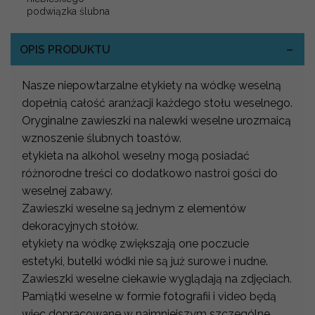
podwiązka ślubna
OPIS PRODUKTU
Nasze niepowtarzalne etykiety na wódkę weselną
dopełnią całość aranżacji każdego stołu weselnego.
Oryginalne zawieszki na nalewki weselne urozmaicą
wznoszenie ślubnych toastów.
etykieta na alkohol weselny mogą posiadać
różnorodne treści co dodatkowo nastroi gości do
weselnej zabawy.
Zawieszki weselne są jednym z elementów
dekoracyjnych stołów.
etykiety na wódkę zwiększają one poczucie
estetyki, butelki wódki nie są już surowe i nudne.
Zawieszki weselne ciekawie wyglądają na zdjęciach.
Pamiątki weselne w formie fotografii i video będą
więc dopracowane w najmniejszym szczególne