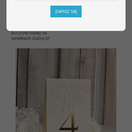
ZAPISZ SIĘ
tłoczone winietki ślubne,
Promocja:
ślubne wizytówki winietki
2.4 PLN
/
3.00 PLN
na stół weselny, złote
lub srebrne napisy
tłoczone kwiaty na
winietkach ślubnych