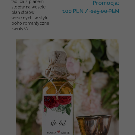
tablica z planem
Promocja:
stołów na wesele
100 PLN
/
125.00 PLN
plan stołów
weselnych, w stylu
boho romantyczne
kwiaty\\