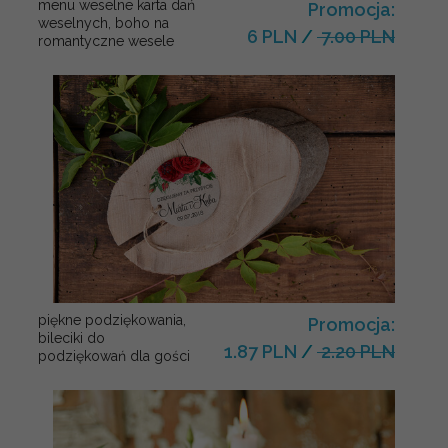
menu weselne karta dań
Promocja:
weselnych, boho na
6 PLN
/
7.00 PLN
romantyczne wesele
piękne podziękowania,
Promocja:
bileciki do
1.87 PLN
/
2.20 PLN
podziękowań dla gości