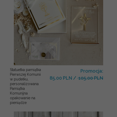
Statuetka pamiątka
Promocja:
Pierwszej Komunii
85.00 PLN
/
105.00 PLN
w pudełku,
personalizowana
Pamiątka
Komunijna
opakowanie na
pieniądze