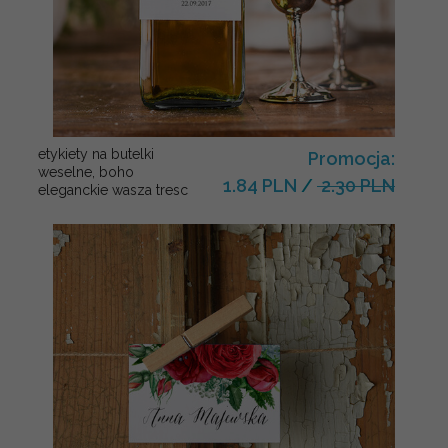
etykiety na butelki
Promocja:
weselne, boho
1.84 PLN
/
2.30 PLN
eleganckie wasza tresc