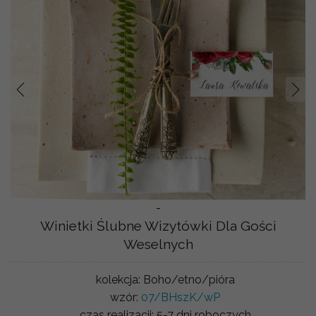
Prev
Nast
-
Winietki Ślubne Wizytówki Dla Gości
Weselnych
kolekcja:
Boho/etno/pióra
wzór:
07/BHszK/wP
czas realizacji:
5-7 dni roboczych