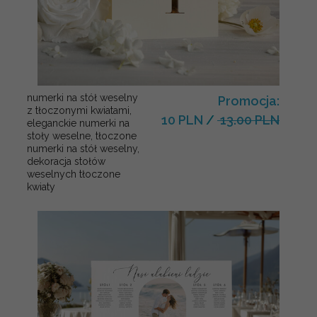
numerki na stół weselny
Promocja:
z tłoczonymi kwiatami,
10 PLN
/
13.00 PLN
eleganckie numerki na
stoły weselne, tłoczone
numerki na stół weselny,
dekoracja stołów
weselnych tłoczone
kwiaty