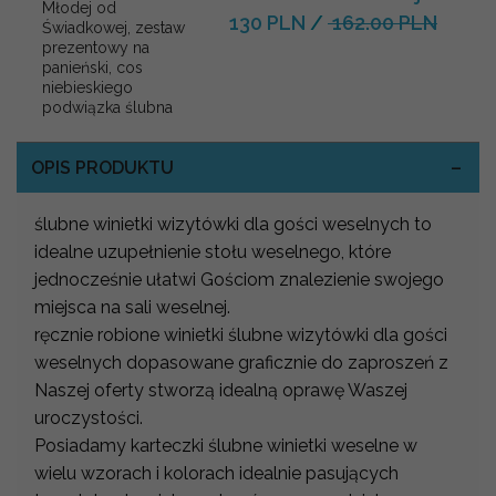
Młodej od
130 PLN
/
162.00 PLN
Świadkowej, zestaw
prezentowy na
panieński, cos
niebieskiego
podwiązka ślubna
OPIS PRODUKTU
ślubne winietki wizytówki dla gości weselnych to
idealne uzupełnienie stołu weselnego, które
jednocześnie ułatwi Gościom znalezienie swojego
miejsca na sali weselnej.
ręcznie robione winietki ślubne wizytówki dla gości
weselnych dopasowane graficznie do zaproszeń z
Naszej oferty stworzą idealną oprawę Waszej
uroczystości.
Posiadamy karteczki ślubne winietki weselne w
wielu wzorach i kolorach idealnie pasujących