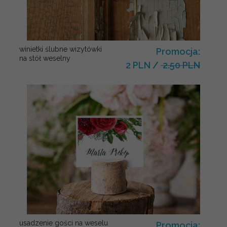
winietki ślubne wizytówki
Promocja:
na stół weselny
2 PLN
/
2.50 PLN
usadzenie gości na weselu
Promocja: