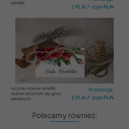
winietki
2 PLN
/
2.50 PLN
ręcznie robione winietki
Promocja:
ślubne wizytówki dla gości
2 PLN
/
2.50 PLN
weselnych
Polecamy również: