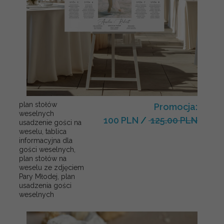
plan stołów
Promocja:
weselnych
100 PLN
/
125.00 PLN
usadzenie gości na
weselu, tablica
informacyjna dla
gości weselnych,
plan stołów na
weselu ze zdjęciem
Pary Młodej, plan
usadzenia gości
weselnych