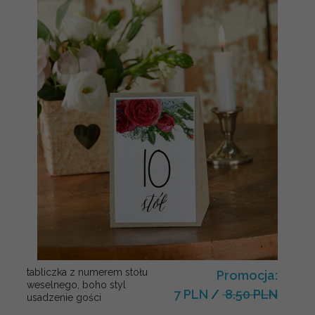
tabliczka z numerem stołu
Promocja:
weselnego, boho styl
7 PLN
/
8.50 PLN
usadzenie gości