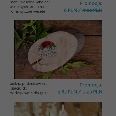
menu weselne karta dań
Promocja:
weselnych, boho na
6 PLN
/
7.00 PLN
romantyczne wesele
piękne podziękowania,
Promocja:
bileciki do
1.87 PLN
/
2.20 PLN
podziękowań dla gości