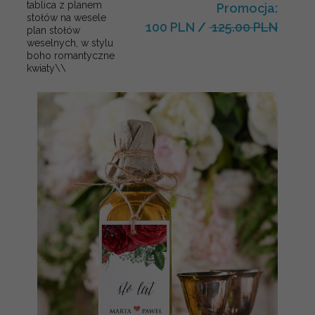
tablica z planem
Promocja:
stołów na wesele
100 PLN
/
125.00 PLN
plan stołów
weselnych, w stylu
boho romantyczne
kwiaty\\