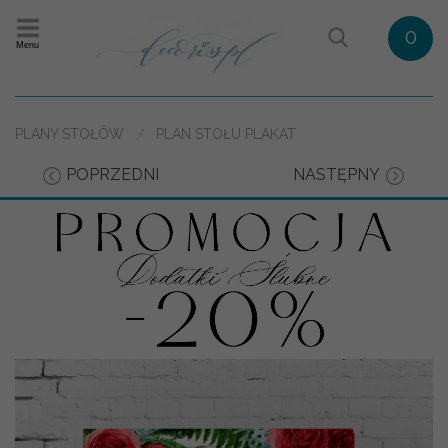
0
Menu
PLANY STOŁÓW
PLAN STOŁU PLAKAT
POPRZEDNI
NASTĘPNY