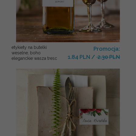
etykiety na butelki
Promocja:
weselne, boho
1.84 PLN
/
2.30 PLN
eleganckie wasza tresc