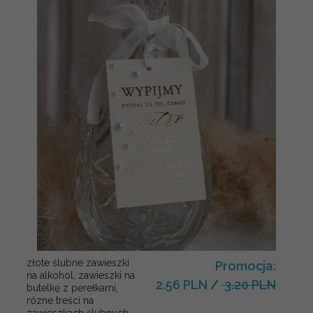
złote ślubne zawieszki
Promocja:
na alkohol, zawieszki na
2.56 PLN
/
3.20 PLN
butelkę z perełkami,
rózne treści na
zawieszkach ślubnych,