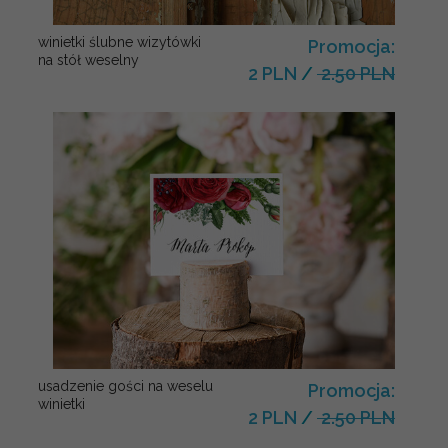
winietki ślubne wizytówki
Promocja:
na stół weselny
2 PLN
/
2.50 PLN
usadzenie gości na weselu
Promocja:
winietki
2 PLN
/
2.50 PLN