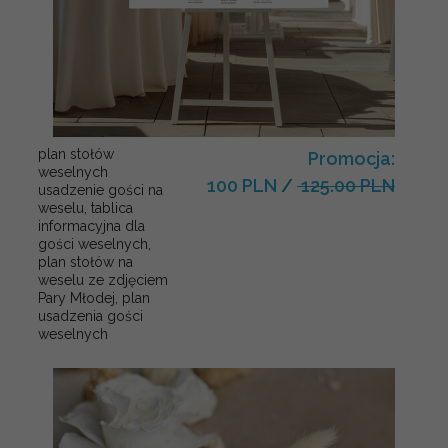
plan stołów
Promocja:
weselnych
100 PLN
/
125.00 PLN
usadzenie gości na
weselu, tablica
informacyjna dla
gości weselnych,
plan stołów na
weselu ze zdjęciem
Pary Młodej, plan
usadzenia gości
weselnych