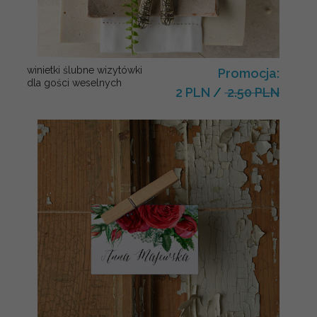
winietki ślubne wizytówki
Promocja:
dla gości weselnych
2 PLN
/
2.50 PLN