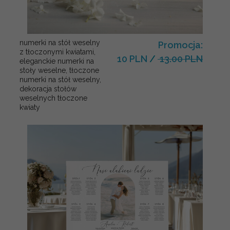
numerki na stół weselny
Promocja:
z tłoczonymi kwiatami,
10 PLN
/
13.00 PLN
eleganckie numerki na
stoły weselne, tłoczone
numerki na stół weselny,
dekoracja stołów
weselnych tłoczone
kwiaty