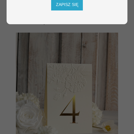
ślubne wizytówki winietki
2.4 PLN
/
3.00 PLN
ZAPISZ SIĘ
na stół weselny, złote
lub srebrne napisy
tłoczone kwiaty na
winietkach ślubnych