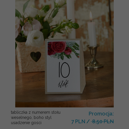
tabliczka z numerem stołu
Promocja:
weselnego, boho styl
7 PLN
/
8.50 PLN
usadzenie gości