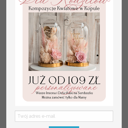
Fajne pomysły na prezent dla
231.00 PLN
Mamy, podziękowanie dla Mamy na
weselu, box prezentowy dla mamy,
zestawy prezentowe dla Mamy
tłoczone winietki ślubne,
Promocja: