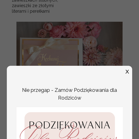
zawieszki ze złotymi
literami i perełkami
X
Nie przegap - Zamów Podziękowania dla
Rodziców