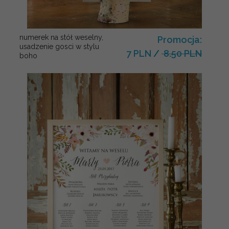
numerek na stół weselny,
Promocja:
usadzenie gosci w stylu
7 PLN
/
8.50 PLN
boho