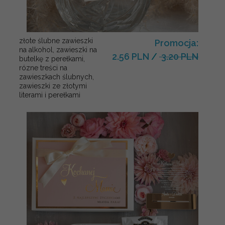
złote ślubne zawieszki
Promocja:
na alkohol, zawieszki na
2.56 PLN
/
3.20 PLN
butelkę z perełkami,
rózne treści na
zawieszkach ślubnych,
zawieszki ze złotymi
literami i perełkami