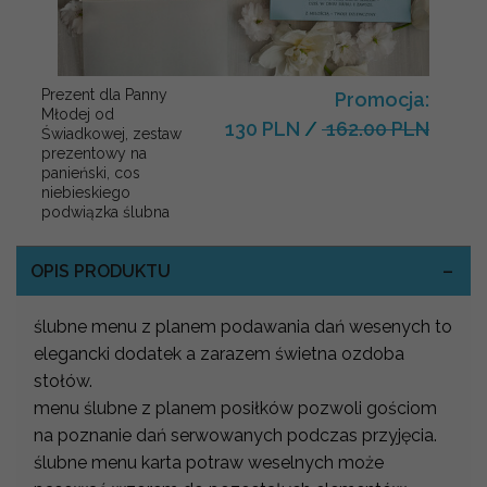
Prezent dla Panny
Promocja:
Młodej od
130 PLN
/
162.00 PLN
Świadkowej, zestaw
prezentowy na
panieński, cos
niebieskiego
podwiązka ślubna
OPIS PRODUKTU
ślubne menu z planem podawania dań wesenych to
elegancki dodatek a zarazem świetna ozdoba
stołów.
menu ślubne z planem posiłków pozwoli gościom
na poznanie dań serwowanych podczas przyjęcia.
ślubne menu karta potraw weselnych może