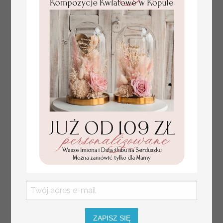
numerki na stół weselny
Promocja:
z tłoczonymi kwiatami,
10 PLN
/
13.00 PLN
eleganckie numerki na
stoły weselne, tłoczone
numerki na stół weselny,
dekoracja stołów
weselnych tłoczone
kwiaty
ZAPISZ SIĘ