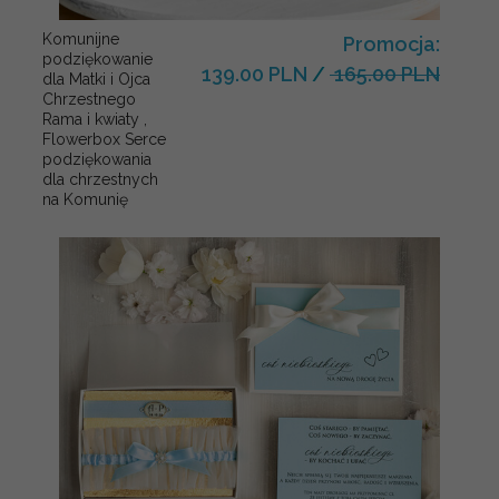
Komunijne
Promocja:
podziękowanie
139.00 PLN
/
165.00 PLN
dla Matki i Ojca
Chrzestnego
Rama i kwiaty ,
Flowerbox Serce
podziękowania
dla chrzestnych
na Komunię