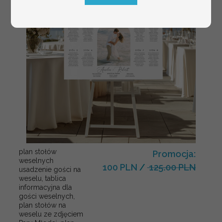
plan stołów
Promocja:
weselnych
100 PLN
/
125.00 PLN
usadzenie gości na
weselu, tablica
informacyjna dla
gości weselnych,
plan stołów na
weselu ze zdjęciem