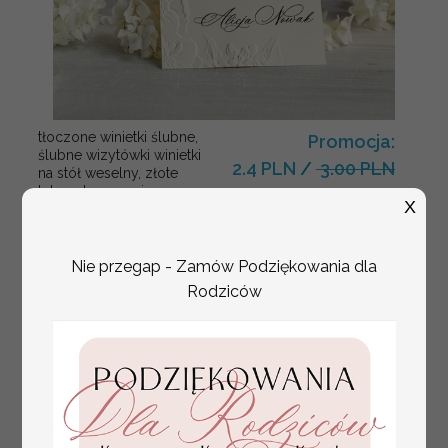
tłoczone winietki ślubne,
Promocja:
ślubne wizytówki winietki
2.4 PLN
/
3.00 PLN
na stół weselny, złote
lub srebrne napisy
X
tłoczone kwiaty na
winietkach ślubnych
Nie przegap - Zamów Podziękowania dla
Rodziców