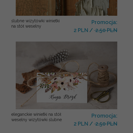
ślubne wizytówki winietki
Promocja:
na stół weselny
2 PLN
/
2.50 PLN
eleganckie winietki na stół
Promocja:
weselny wizytówki ślubne
2 PLN
/
2.50 PLN