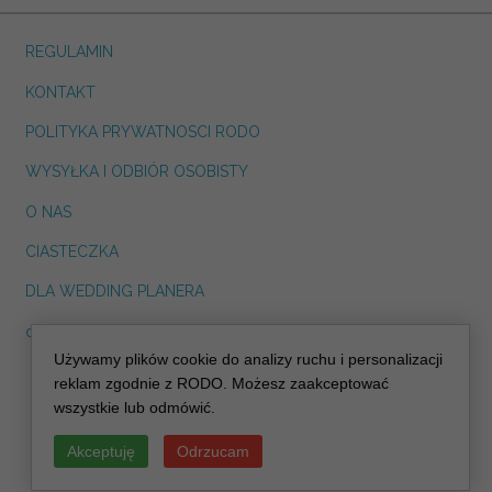
REGULAMIN
KONTAKT
POLITYKA PRYWATNOSCI RODO
WYSYŁKA I ODBIÓR OSOBISTY
O NAS
CIASTECZKA
DLA WEDDING PLANERA
dreskot.com
Używamy plików cookie do analizy ruchu i personalizacji
info@decoris.pl
reklam zgodnie z RODO. Możesz zaakceptować
wszystkie lub odmówić.
Akceptuję
Odrzucam