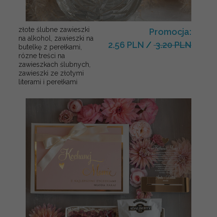
złote ślubne zawieszki
Promocja:
na alkohol, zawieszki na
2.56 PLN
/
3.20 PLN
butelkę z perełkami,
rózne treści na
zawieszkach ślubnych,
zawieszki ze złotymi
literami i perełkami