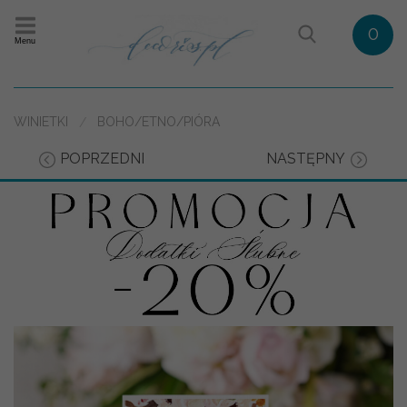
0
Menu
WINIETKI
BOHO/ETNO/PIÓRA
POPRZEDNI
NASTĘPNY