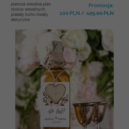
plansza weselna plan
Promocja:
stołów weselnych,
100 PLN
/
125.00 PLN
plakaty boho kwiaty
eteryczne