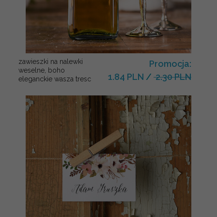
zawieszki na nalewki
Promocja:
weselne, boho
1.84 PLN
/
2.30 PLN
eleganckie wasza tresc