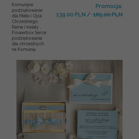
Komunijne
Promocja:
podziękowanie
139.00 PLN
/
165.00 PLN
dla Matki i Ojca
Chrzestnego
Rama i kwiaty ,
Flowerbox Serce
podziękowania
dla chrzestnych
na Komunię