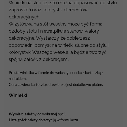
Winietki na ślub często można dopasować do stylu
zaproszeń oraz kolorystki elementów
dekoracyjnych.
Wizytówka na stół weselny może być formą
ozdoby stołu i niewątpliwie stanowi walory
dekoracyjne. Wystarczy, że dobierzesz
odpowiedni pomysł na winietki ślubne do stylu i
kolorystyki Waszego wesela, a będzie tworzyć
spójną całość z dekoracjami.
Prosta winietka w formie drewnianego klocka z karteczką z
nadrukiem.
Cena zawiera karteczkę
, drewienko jest dodatkowo płatne
.
Winietki
Wymiar:
zależny od wybranej opcji.
Lista gości:
należy dołączyć ją w formularzu