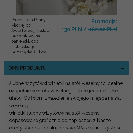
Prezent dla Panny
Promocja:
Młodej od
130 PLN
/
162.00 PLN
Świadkowej, zestaw
prezentowy na
panieński, cos
niebieskiego
podwiązka ślubna
OPIS PRODUKTU
ślubne wizytówki winietki na stół weselny to idealne
uzupełnienie stołu weselnego, które jednocześnie
ułatwi Gościom znalezienie swojego miejsca na sali
weselnej.
winietki ślubne wizytówki na stół weselny
dopasowane graficznie do zaproszeń z Naszej
oferty stworzą idealną oprawę Waszej uroczystości.