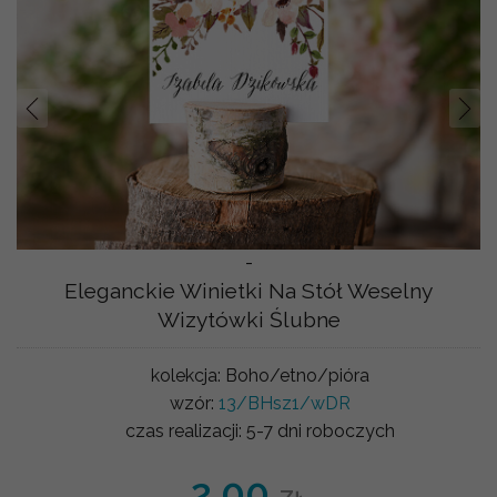
Prev
Nast
-
Eleganckie Winietki Na Stół Weselny
Wizytówki Ślubne
kolekcja:
Boho/etno/pióra
wzór:
13/BHsz1/wDR
czas realizacji:
5-7 dni roboczych
2.00