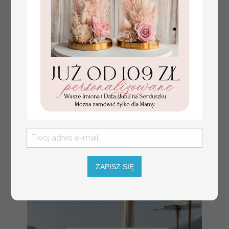
numerki na stół weselny
Promocja:
z tłoczonymi kwiatami,
10 PLN
/
13.00 PLN
eleganckie numerki na
stoły weselne, tłoczone
numerki na stół weselny,
dekoracja stołów
weselnych tłoczone
ZAPISZ SIĘ
kwiaty