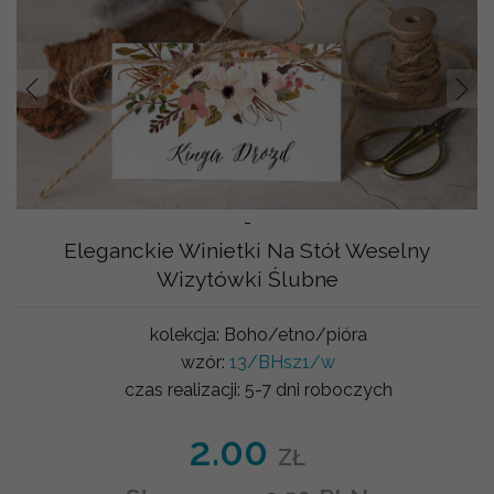
Prev
Nast
-
Eleganckie Winietki Na Stół Weselny
Wizytówki Ślubne
kolekcja:
Boho/etno/pióra
wzór:
13/BHsz1/w
czas realizacji:
5-7 dni roboczych
2.00
ZŁ