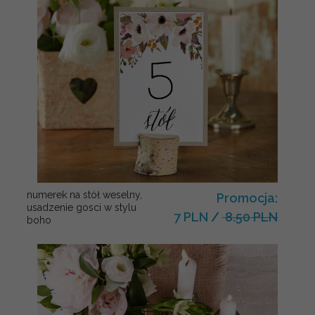
numerek na stół weselny,
Promocja:
usadzenie gosci w stylu
7 PLN
/
8.50 PLN
boho