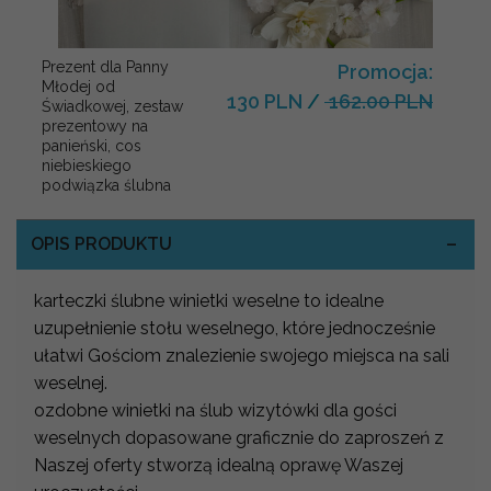
Prezent dla Panny
Promocja:
Młodej od
130 PLN
/
162.00 PLN
Świadkowej, zestaw
prezentowy na
panieński, cos
niebieskiego
podwiązka ślubna
OPIS PRODUKTU
karteczki ślubne winietki weselne to idealne
uzupełnienie stołu weselnego, które jednocześnie
ułatwi Gościom znalezienie swojego miejsca na sali
weselnej.
ozdobne winietki na ślub wizytówki dla gości
weselnych dopasowane graficznie do zaproszeń z
Naszej oferty stworzą idealną oprawę Waszej