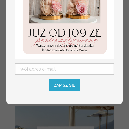
numerki na stół weselny
Promocja:
z tłoczonymi kwiatami,
10 PLN
/
13.00 PLN
eleganckie numerki na
stoły weselne, tłoczone
numerki na stół weselny,
ZAPISZ SIĘ
dekoracja stołów
weselnych tłoczone
kwiaty