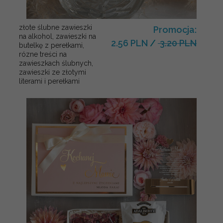
złote ślubne zawieszki
Promocja:
na alkohol, zawieszki na
2.56 PLN
/
3.20 PLN
butelkę z perełkami,
rózne treści na
zawieszkach ślubnych,
zawieszki ze złotymi
literami i perełkami