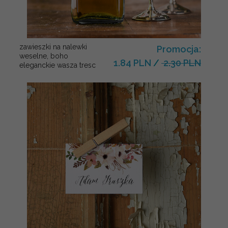
zawieszki na nalewki
Promocja:
weselne, boho
1.84 PLN
/
2.30 PLN
eleganckie wasza tresc