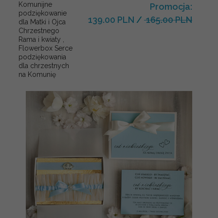
Komunijne
Promocja:
podziękowanie
139.00 PLN
/
165.00 PLN
dla Matki i Ojca
Chrzestnego
Rama i kwiaty ,
Flowerbox Serce
podziękowania
dla chrzestnych
na Komunię