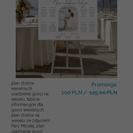
plan stołów
Promocja:
weselnych
100 PLN
/
125.00 PLN
usadzenie gości na
weselu, tablica
informacyjna dla
gości weselnych,
plan stołów na
weselu ze zdjęciem
Pary Młodej, plan
usadzenia gości