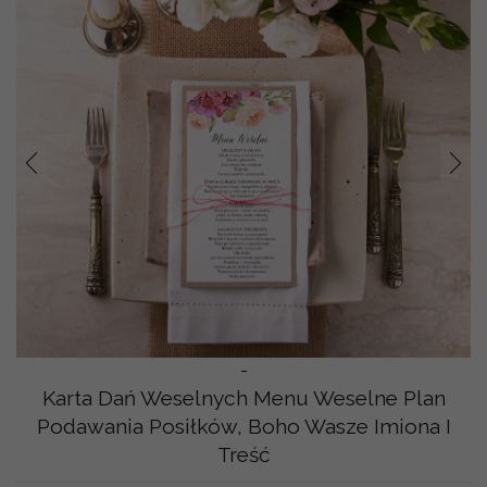
Prev
Nast
-
Karta Dań Weselnych Menu Weselne Plan
Podawania Posiłków, Boho Wasze Imiona I
Treść