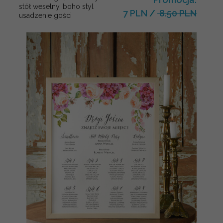
stół weselny, boho styl
7 PLN
/
8.50 PLN
usadzenie gości