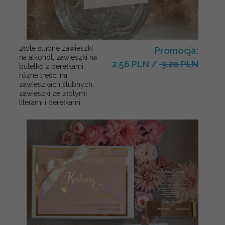
złote ślubne zawieszki
Promocja:
na alkohol, zawieszki na
2.56 PLN
/
3.20 PLN
butelkę z perełkami,
rózne treści na
zawieszkach ślubnych,
zawieszki ze złotymi
literami i perełkami