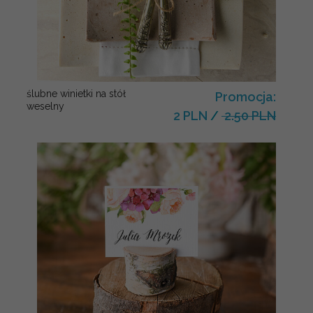
ślubne winietki na stół
Promocja:
weselny
2 PLN
/
2.50 PLN