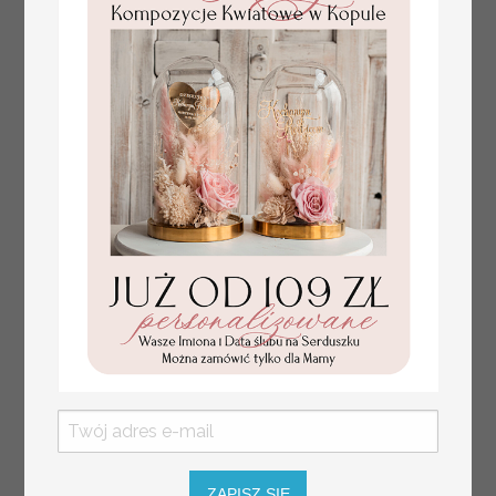
numerki na stół weselny
Promocja:
z tłoczonymi kwiatami,
10 PLN
/
13.00 PLN
eleganckie numerki na
stoły weselne, tłoczone
numerki na stół weselny,
dekoracja stołów
weselnych tłoczone
kwiaty
ZAPISZ SIĘ