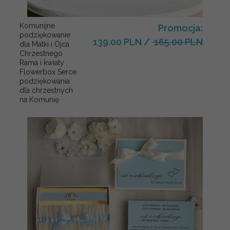
Komunijne
Promocja:
podziękowanie
139.00 PLN
/
165.00 PLN
dla Matki i Ojca
Chrzestnego
Rama i kwiaty ,
Flowerbox Serce
podziękowania
dla chrzestnych
na Komunię