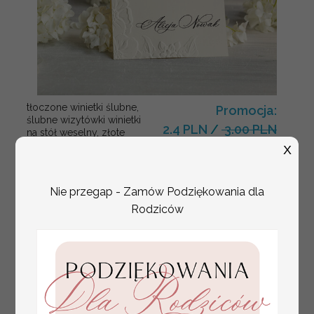
tłoczone winietki ślubne,
Promocja:
ślubne wizytówki winietki
2.4 PLN
/
3.00 PLN
na stół weselny, złote
lub srebrne napisy
X
tłoczone kwiaty na
winietkach ślubnych
Nie przegap - Zamów Podziękowania dla
Rodziców