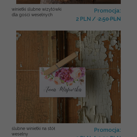
winietki ślubne wizytówki
Promocja:
dla gości weselnych
2 PLN
/
2.50 PLN
ślubne winietki na stół
Promocja:
weselny