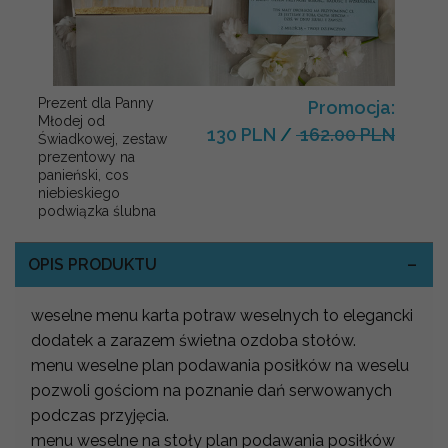
Prezent dla Panny
Promocja:
Młodej od
130 PLN
/
162.00 PLN
Świadkowej, zestaw
prezentowy na
panieński, cos
niebieskiego
podwiązka ślubna
OPIS PRODUKTU
weselne menu karta potraw weselnych to elegancki
dodatek a zarazem świetna ozdoba stołów.
menu weselne plan podawania posiłków na weselu
pozwoli gościom na poznanie dań serwowanych
podczas przyjęcia.
menu weselne na stoły plan podawania posiłków