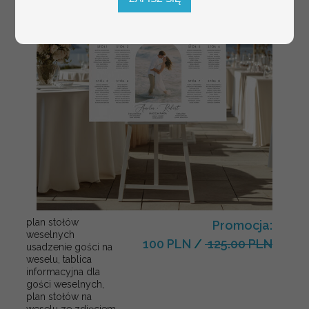
plan stołów
Promocja:
weselnych
100 PLN
/
125.00 PLN
usadzenie gości na
weselu, tablica
informacyjna dla
gości weselnych,
plan stołów na
weselu ze zdjęciem