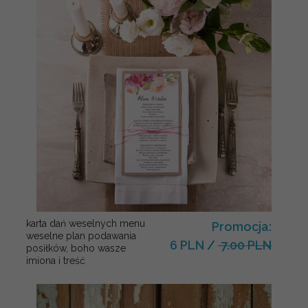
karta dań weselnych menu
Promocja:
weselne plan podawania
6 PLN
/
7.00 PLN
posiłków, boho wasze
imiona i treść