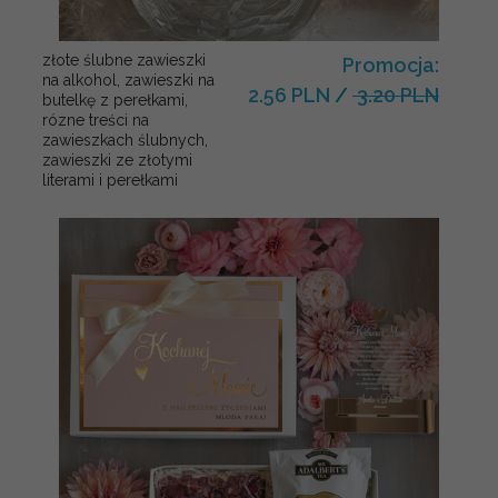
złote ślubne zawieszki
Promocja:
na alkohol, zawieszki na
2.56 PLN
/
3.20 PLN
butelkę z perełkami,
rózne treści na
zawieszkach ślubnych,
zawieszki ze złotymi
literami i perełkami