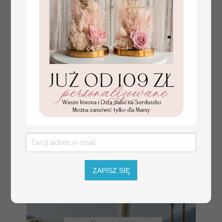
numerki na stół weselny
Promocja:
z tłoczonymi kwiatami,
10 PLN
/
13.00 PLN
eleganckie numerki na
stoły weselne, tłoczone
numerki na stół weselny,
dekoracja stołów
weselnych tłoczone
kwiaty
ZAPISZ SIĘ