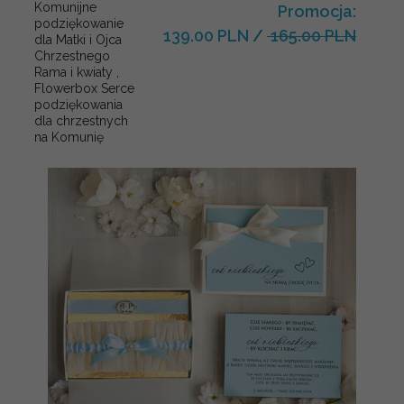
Komunijne
Promocja:
podziękowanie
139.00 PLN
/
165.00 PLN
dla Matki i Ojca
Chrzestnego
Rama i kwiaty ,
Flowerbox Serce
podziękowania
dla chrzestnych
na Komunię