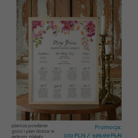
plansza powitanie
Promocja:
gości i plan stołów w
100 PLN
/
125.00 PLN
jednym, plakaty