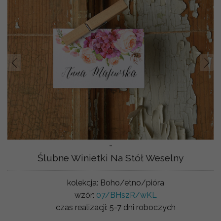
Prev
Nast
-
Ślubne Winietki Na Stół Weselny
kolekcja:
Boho/etno/pióra
wzór:
07/BHszR/wKL
czas realizacji:
5-7 dni roboczych