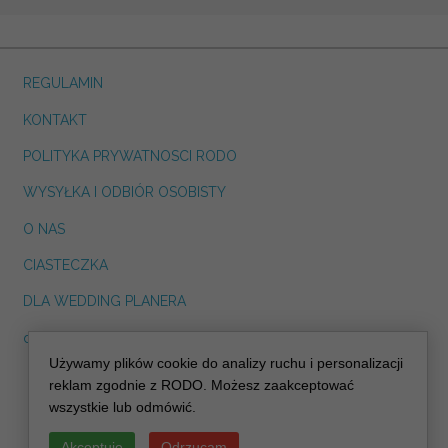
REGULAMIN
KONTAKT
POLITYKA PRYWATNOSCI RODO
WYSYŁKA I ODBIÓR OSOBISTY
O NAS
CIASTECZKA
DLA WEDDING PLANERA
dreskot.com
Używamy plików cookie do analizy ruchu i personalizacji
info@decoris.pl
reklam zgodnie z RODO. Możesz zaakceptować
wszystkie lub odmówić.
Akceptuję
Odrzucam