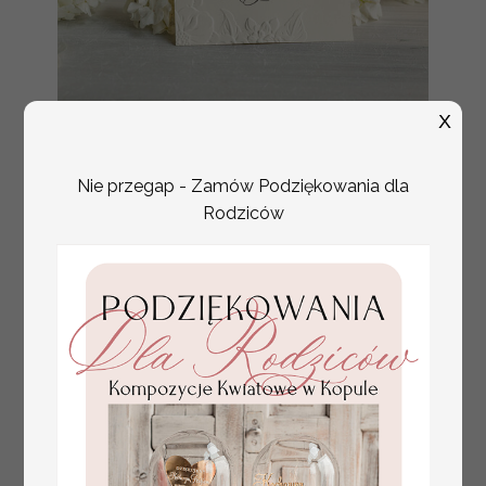
tłoczone winietki ślubne,
X
Promocja:
ślubne wizytówki winietki
2.4 PLN
/
3.00 PLN
na stół weselny, złote
lub srebrne napisy
Nie przegap - Zamów Podziękowania dla
tłoczone kwiaty na
Rodziców
winietkach ślubnych