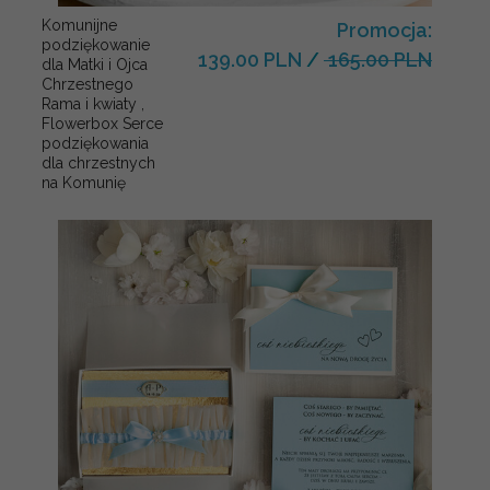
Komunijne
Promocja:
podziękowanie
139.00 PLN
/
165.00 PLN
dla Matki i Ojca
Chrzestnego
Rama i kwiaty ,
Flowerbox Serce
podziękowania
dla chrzestnych
na Komunię