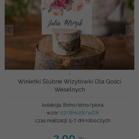
Prev
Nast
-
Winietki Ślubne Wizytówki Dla Gości
Weselnych
kolekcja:
Boho/etno/pióra
wzór:
07/BHszR/wDR
czas realizacji:
5-7 dni roboczych
2.00