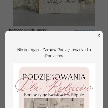
tłoczone winietki ślubne,
Promocja:
ślubne wizytówki winietki
X
2.4 PLN
/
3.00 PLN
na stół weselny, złote
lub srebrne napisy
tłoczone kwiaty na
Nie przegap - Zamów Podziękowania dla
winietkach ślubnych
Rodziców