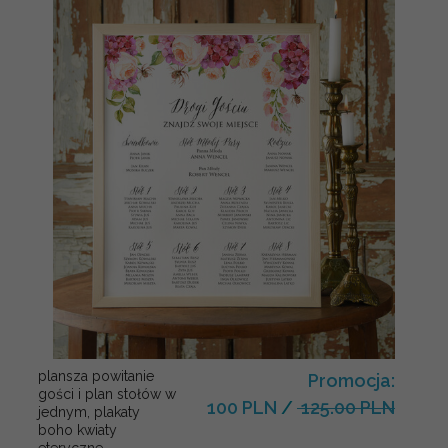
plansza powitanie
Promocja:
gości i plan stołów w
100 PLN
/
125.00 PLN
jednym, plakaty
boho kwiaty