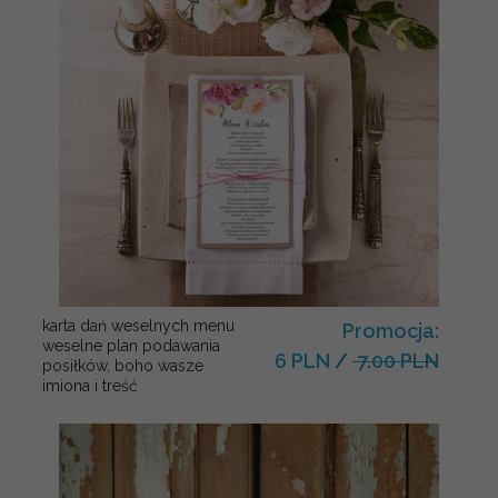
karta dań weselnych menu
Promocja:
weselne plan podawania
6 PLN
/
7.00 PLN
posiłków, boho wasze
imiona i treść