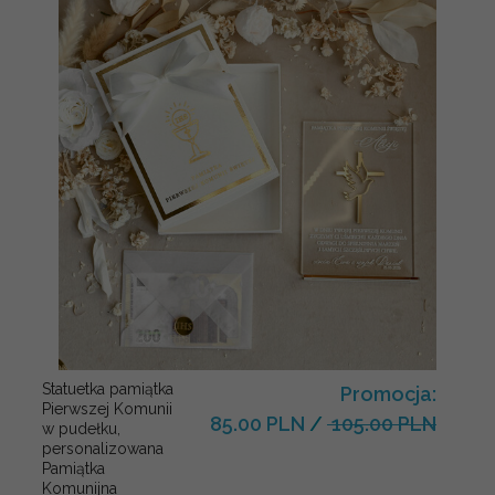
Statuetka pamiątka
Promocja:
Pierwszej Komunii
85.00 PLN
/
105.00 PLN
w pudełku,
personalizowana
Pamiątka
Komunijna