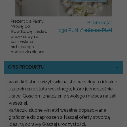
Prezent dla Panny
Promocja:
Młodej od
130 PLN
/
162.00 PLN
Świadkowej, zestaw
prezentowy na
panieński, cos
niebieskiego
podwiązka ślubna
OPIS PRODUKTU
winietki ślubne wizytówki na stół weselny to idealne
uzupełnienie stołu weselnego, które jednocześnie
ułatwi Gościom znalezienie swojego miejsca na sali
weselnej.
karteczki ślubne winietki weselne dopasowane
graficznie do zaproszeń z Naszej oferty stworzą
idealną oprawę Waszej uroczystości.