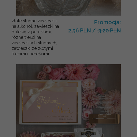
złote ślubne zawieszki
Promocja:
na alkohol, zawieszki na
2.56 PLN
/
3.20 PLN
butelkę z perełkami,
rózne treści na
zawieszkach ślubnych,
zawieszki ze złotymi
literami i perełkami