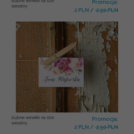
ślubne winietki na stół
Promocja:
weselny
2 PLN
/
2.50 PLN
ślubne winietki na stół
Promocja:
weselny
2 PLN
/
2.50 PLN