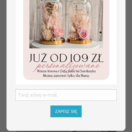
numerki na stół weselny
Promocja:
z tłoczonymi kwiatami,
10 PLN
/
13.00 PLN
eleganckie numerki na
stoły weselne, tłoczone
numerki na stół weselny,
dekoracja stołów
weselnych tłoczone
kwiaty
ZAPISZ SIĘ