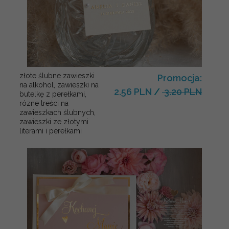
złote ślubne zawieszki
Promocja:
na alkohol, zawieszki na
2.56 PLN
/
3.20 PLN
butelkę z perełkami,
rózne treści na
zawieszkach ślubnych,
zawieszki ze złotymi
literami i perełkami