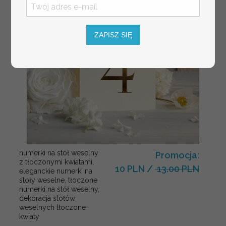
ZAPISZ SIĘ
numerki na stół weselny
Promocja:
z tłoczonymi kwiatami,
10 PLN
/
13.00 PLN
eleganckie numerki na
stoły weselne, tłoczone
numerki na stół weselny,
dekoracja stołów
weselnych tłoczone
kwiaty