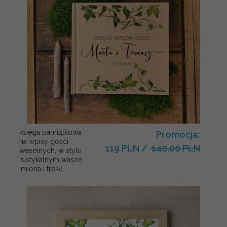
ksiega pamiątkowa
Promocja:
na wpisy gości
119 PLN
/
140.00 PLN
weselnych, w stylu
rustykalnym wasze
imiona i treść