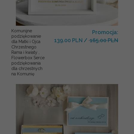
Komunijne
Promocja:
podziękowanie
139.00 PLN
/
165.00 PLN
dla Matki i Ojca
Chrzestnego
Rama i kwiaty ,
Flowerbox Serce
podziękowania
dla chrzestnych
na Komunię