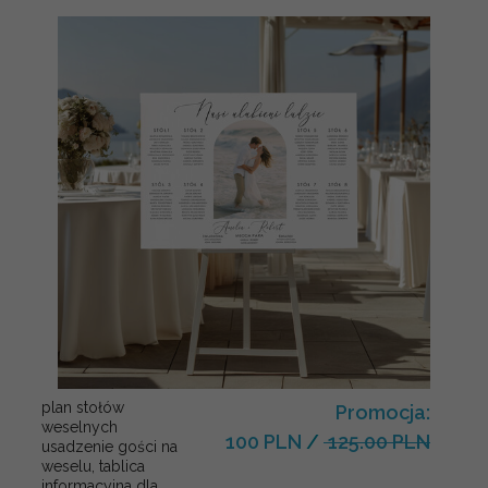
plan stołów
Promocja:
weselnych
100 PLN
/
125.00 PLN
usadzenie gości na
weselu, tablica
informacyjna dla