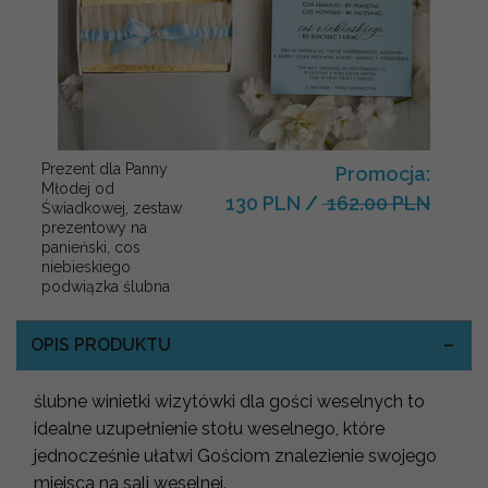
Prezent dla Panny
Promocja:
Młodej od
130 PLN
/
162.00 PLN
Świadkowej, zestaw
prezentowy na
panieński, cos
niebieskiego
podwiązka ślubna
OPIS PRODUKTU
ślubne winietki wizytówki dla gości weselnych to
idealne uzupełnienie stołu weselnego, które
jednocześnie ułatwi Gościom znalezienie swojego
miejsca na sali weselnej.