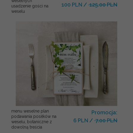
weselnych
100 PLN
/
125.00 PLN
usadzenie gości na
weselu
menu weselne plan
Promocja:
podawania posiłków na
6 PLN
/
7.00 PLN
weselu, botaniczne z
dowolną treścia