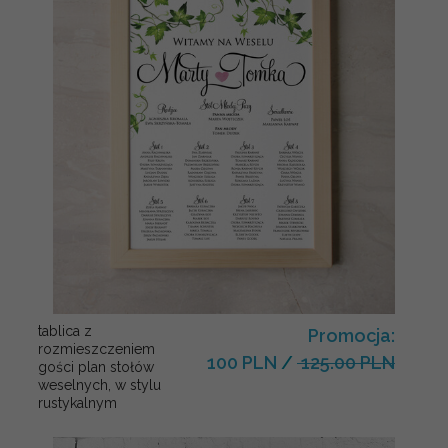
tablica z
Promocja:
rozmieszczeniem
100 PLN
/
125.00 PLN
gości plan stołów
weselnych, w stylu
rustykalnym