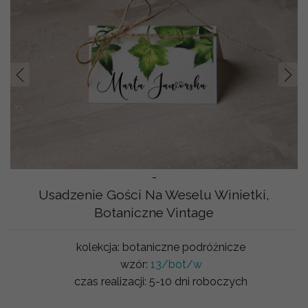
Prev
Nast
-
Usadzenie Gości Na Weselu Winietki,
Botaniczne Vintage
kolekcja:
botaniczne podróżnicze
wzór:
13/bot/w
czas realizacji:
5-10 dni roboczych