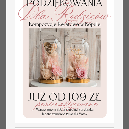
tłoczone winietki ślubne,
Promocja:
ślubne wizytówki winietki
2.4 PLN
/
3.00 PLN
na stół weselny, złote
lub srebrne napisy
tłoczone kwiaty na
winietkach ślubnych