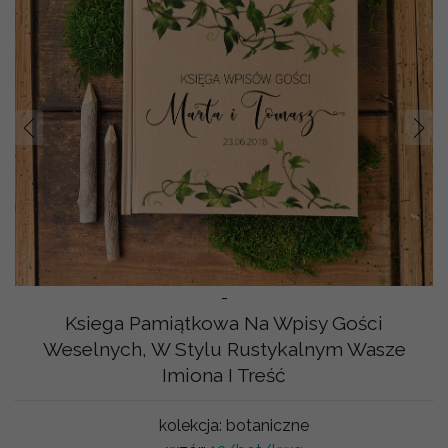
Prev
Nast
-
Ksiega Pamiątkowa Na Wpisy Gości
Weselnych, W Stylu Rustykalnym Wasze
Imiona I Treść
kolekcja:
botaniczne