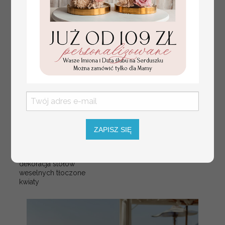
numerki na stół weselny
Promocja:
z tłoczonymi kwiatami,
ZAPISZ SIĘ
10 PLN
/
13.00 PLN
eleganckie numerki na
stoły weselne, tłoczone
numerki na stół weselny,
dekoracja stołów
weselnych tłoczone
kwiaty