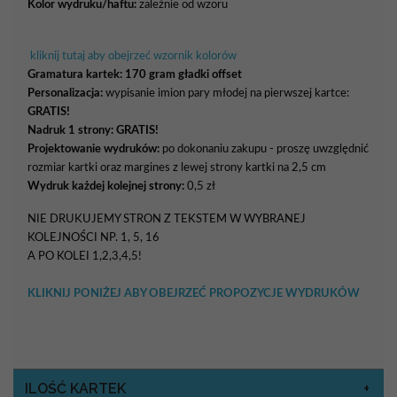
Kolor wydruku/haftu:
zależnie od wzoru
kliknij tutaj aby obejrzeć wzornik kolorów
Gramatura kartek:
170 gram gładki offset
Personalizacja:
wypisanie imion pary młodej na pierwszej kartce:
GRATIS!
Nadruk 1 strony: GRATIS!
Projektowanie wydruków:
po dokonaniu zakupu - proszę uwzględnić
rozmiar kartki oraz margines z lewej strony kartki na 2,5 cm
Wydruk każdej kolejnej strony:
0,5 zł
NIE DRUKUJEMY STRON Z TEKSTEM W WYBRANEJ
KOLEJNOŚCI NP. 1, 5, 16
A PO KOLEI 1,2,3,4,5!
KLIKNIJ PONIŻEJ ABY OBEJRZEĆ PROPOZYCJE WYDRUKÓW
ILOŚĆ KARTEK