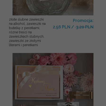
złote ślubne zawieszki
Promocja:
na alkohol, zawieszki na
2.56 PLN
/
3.20 PLN
butelkę z perełkami,
rózne treści na
zawieszkach ślubnych,
zawieszki ze złotymi
literami i perełkami