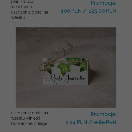
plan stołów
Promocja:
weselnych
100 PLN
/
125.00 PLN
usadzenie gości na
weselu
usadzenie gości na
Promocja:
weselu winietki,
2.24 PLN
/
2.80 PLN
botaniczne vintage