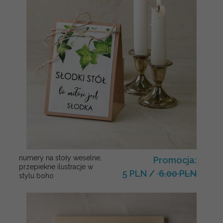
numery na stoły weselne,
Promocja:
przepiekne ilustracje w
5 PLN
/
6.00 PLN
stylu boho