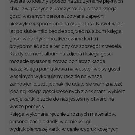
wesele to idealny sposób na zatrzymanie pięknych
chwil związanych z uroczystością. Nasza ksiega
gosci wesenych personalizowana zapewni
niezwykłe wspomnienia na długie lata. Nawet wiele
lat po ślubie miło bedzie spojrzeć na album księga
gości weselnych mozliwe czarne kartki i
przypomnieć sobie ten czy ów szczegół z wesela.
Każdy element album na zdjecia i ksiega gosci
mozecie spersonalizowac poniewaz kazda
nasza księga pamiątkowa na wesele i wpisy gosci
weselnych wykonujemy recznie na wasze
zamowienie. Jeżli jednak nie udalo sie wam znaleźć
idealnej ksiega gosci weselnych z ankietami wybierz
swoje kartki piszcie do nas jestesmy otwarci na
wasze pomysly
Księga wykonana ręcznie z róznych materiałów,
personalizacja okładki w cenie księgi
wydruk pierwszej kartki w cenie wydruk kolejnych