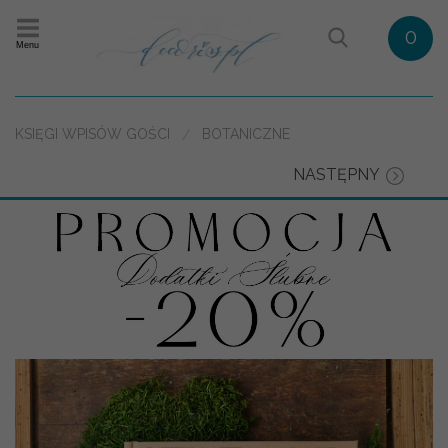
0
Menu
KSIĘGI WPISÓW GOŚCI
BOTANICZNE
NASTĘPNY