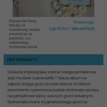
Prezent dla Panny
Promocja:
Młodej od
130 PLN
/
162.00 PLN
Świadkowej, zestaw
prezentowy na
panieński, cos
niebieskiego
podwiązka ślubna
OPIS PRODUKTU
Szukacie inspiracji jaką wybrać ksiega pamiatkowa
slub mozliwe czarne kartki ? Nasza album na
zdjęcia i księga gości ręcznie robiona na Wasze
zamówienie z pewnością będzie doskonała oprawą
na pamiątkowe wpisy waszych gości weselnych.
Spersonalizowana oryginalna księga gości na