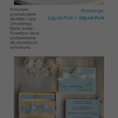
Komunijne
Promocja:
podziękowanie
139.00 PLN
/
165.00 PLN
dla Matki i Ojca
Chrzestnego
Rama i kwiaty ,
Flowerbox Serce
podziękowania
dla chrzestnych
na Komunię