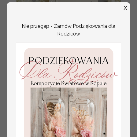
X
Nie przegap - Zamów Podziękowania dla
Rodziców
tłoczone winietki ślubne,
Promocja:
ślubne wizytówki winietki
2.4 PLN
/
3.00 PLN
na stół weselny, złote
lub srebrne napisy
tłoczone kwiaty na
winietkach ślubnych