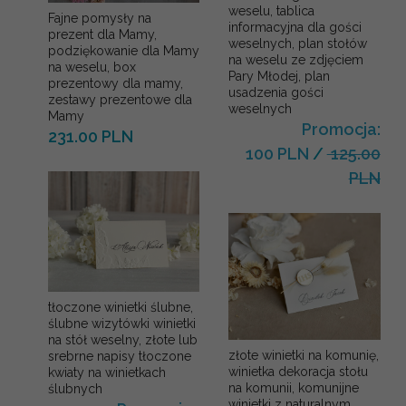
weselu, tablica
Fajne pomysły na
informacyjna dla gości
prezent dla Mamy,
weselnych, plan stołów
podziękowanie dla Mamy
na weselu ze zdjęciem
na weselu, box
Pary Młodej, plan
prezentowy dla mamy,
usadzenia gości
zestawy prezentowe dla
weselnych
Mamy
Promocja:
231.00 PLN
100 PLN
/
125.00
PLN
tłoczone winietki ślubne,
ślubne wizytówki winietki
na stół weselny, złote lub
złote winietki na komunię,
srebrne napisy tłoczone
winietka dekoracja stołu
kwiaty na winietkach
na komunii, komunijne
ślubnych
winietki z naturalnym