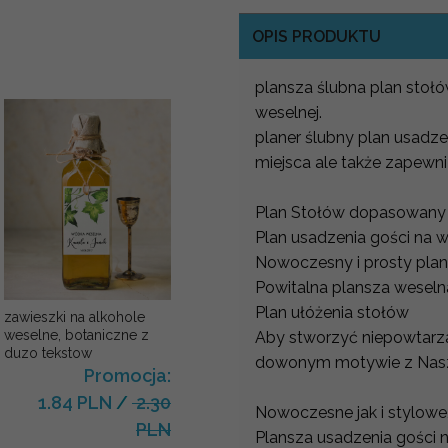
OPIS PRODUKTU
plansza ślubna plan stoł
weselnej.
planer ślubny plan usadze
miejsca ale także zapewni
Plan Stołów dopasowany d
Plan usadzenia gości na 
Nowoczesny i prosty plan
Powitalna plansza wesel
Plan ułóżenia stołów
zawieszki na alkohole
weselne, botaniczne z
Aby stworzyć niepowtarz
duzo tekstow
dowonym motywie z Nasze
Promocja:
1.84 PLN
/
2.30
Nowoczesne jak i stylowe,
PLN
Plansza usadzenia gości 