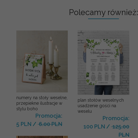
Polecamy również:
numery na stoły weselne,
plan stołów weselnych
przepiekne ilustracje w
usadzenie gości na
stylu boho
weselu
Promocja:
Promocja:
5 PLN
/
6.00 PLN
100 PLN
/
125.00
PLN