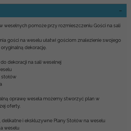
ów weselnych pomoże przy rozmieszczeniu Gości na sali
nia gości na weselu ułatwi gościom znalezienie swojego
 oryginalną dekorację.
o dekoracji na sali weselnej
weselu
 stołów
na
alną oprawę wesela możemy stworzyć plan w
j oferty.
 delikatne i ekskluzywne Plany Stołów na weselu
na weselu