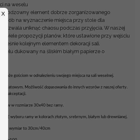
ci na weselu
o nieodzowny element dobrze zorganizowanego
X
y sposób na wyznaczenie miejsca przy stole dla
y pozwala uniknąć chaosu podczas przyjęcia. W naszej
wo wiele propozycji planów, które ustawione przy wejściu
nocześnie kolejnym elementem dekoracji sali.
Weselu dukowany na śliskim białym papierze o
YCH
 pomoże gościom w odnalezieniu swojego miejsca na sali weselnej.
 kwiatowym. Możliwość dopasowania do innych wzorów z naszej oferty.
a do akceptacji.
tołów w rozmiarze 30x40 bez ramy.
liwość wyboru ramy w kolorach złotym, srebrnym, białym lub drewnianej.
awowy wymiar to 30cm/40cm