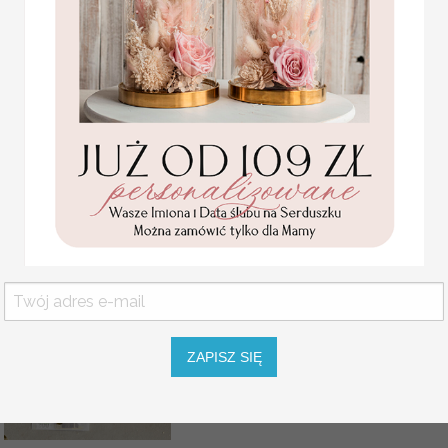
Pozostałe wymiary: 40x50, 50x7
Rozmiar jest dostosowany do liczby
USŁUGA EKSPRESSOWA:
Dopłata 40% do wartości zamówieni
w 7 dni roboczych od akceptacji p
WIELKOŚĆ RAMY
KOLOR RAMY
ZAPISZ SIĘ