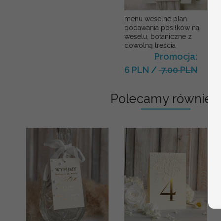
menu weselne plan
podawania posiłków na
weselu, botaniczne z
dowolną treścia
Promocja:
6 PLN
/
7.00 PLN
Polecamy również: