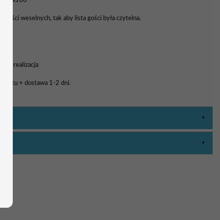
0, 70x100
 gości weselnych, tak aby lista gości była czytelna.
a i realizacja
rojektu + dostawa 1-2 dni.