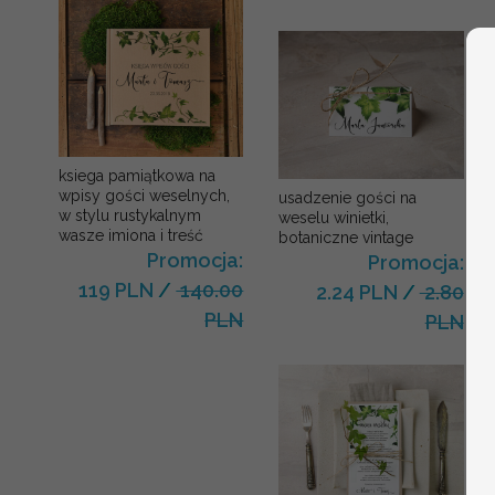
ksiega pamiątkowa na
wpisy gości weselnych,
usadzenie gości na
w stylu rustykalnym
weselu winietki,
wasze imiona i treść
botaniczne vintage
Promocja:
Promocja:
119 PLN
/
140.00
2.24 PLN
/
2.80
PLN
PLN