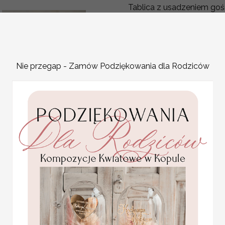
Tablica z usadzeniem goś
Plan stołów weselnych t
przyjęcia. Jest to idealn
zaproszonych gości, któr
ofercie znajdziecie Państ
Nie przegap - Zamów Podziękowania dla Rodziców
na przyjęcie stają się jed
Plan usadzenia gości na 
gramaturze 280 g
PLAN STOŁÓW WESELN
pamiątki dla gości
Plan usadzenia gości przy stołach
weselnych, mini słoiczek
miodek
Plan stołów z unikalnym motywem
4.50 PLN
Projekt jest wysyłany przez grafik
Cena podstawowa obejmuje plan s
Za dodatkową opłatą istnieje moż
WYMIARY:
wg kreatora - podst