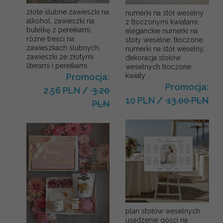
złote ślubne zawieszki na
numerki na stół weselny
alkohol, zawieszki na
z tłoczonymi kwiatami,
butelkę z perełkami,
eleganckie numerki na
rózne treści na
stoły weselne, tłoczone
zawieszkach ślubnych,
numerki na stół weselny,
zawieszki ze złotymi
dekoracja stołów
literami i perełkami
weselnych tłoczone
kwiaty
Promocja:
Promocja:
2.56 PLN
/
3.20
10 PLN
/
13.00 PLN
PLN
plan stołów weselnych
usadzenie gości na