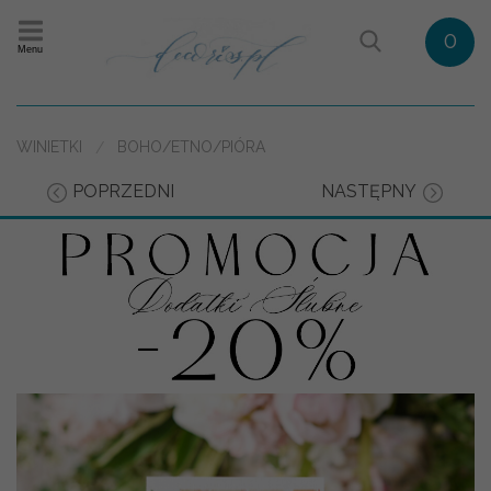
0
Menu
WINIETKI
BOHO/ETNO/PIÓRA
POPRZEDNI
NASTĘPNY