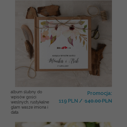
album ślubny do
Promocja:
wpisów gości
119 PLN
/
140.00 PLN
weslnych, rustykalne
glam wasze imiona i
data