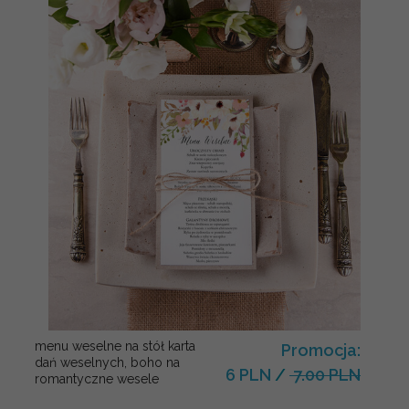
menu weselne na stół karta
Promocja:
dań weselnych, boho na
6 PLN
/
7.00 PLN
romantyczne wesele