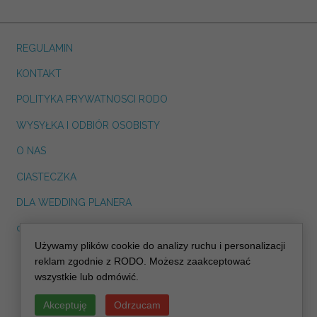
REGULAMIN
KONTAKT
POLITYKA PRYWATNOSCI RODO
WYSYŁKA I ODBIÓR OSOBISTY
O NAS
CIASTECZKA
DLA WEDDING PLANERA
dreskot.com
Używamy plików cookie do analizy ruchu i personalizacji
info@decoris.pl
reklam zgodnie z RODO. Możesz zaakceptować
wszystkie lub odmówić.
Akceptuję
Odrzucam