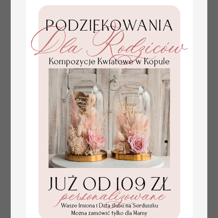
tłoczone winietki ślubne,
Promocja:
ślubne wizytówki winietki
2.4 PLN
/
3.00 PLN
na stół weselny, złote
lub srebrne napisy
tłoczone kwiaty na
winietkach ślubnych