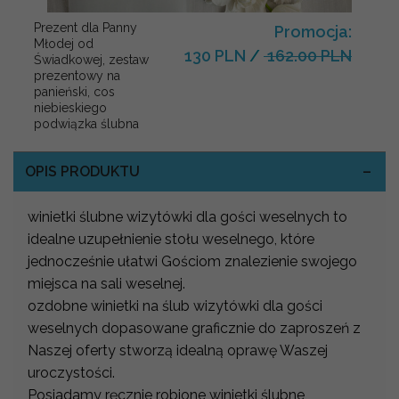
Prezent dla Panny
Promocja:
Młodej od
130 PLN
/
162.00 PLN
Świadkowej, zestaw
prezentowy na
panieński, cos
niebieskiego
podwiązka ślubna
OPIS PRODUKTU
winietki ślubne wizytówki dla gości weselnych to
idealne uzupełnienie stołu weselnego, które
jednocześnie ułatwi Gościom znalezienie swojego
miejsca na sali weselnej.
ozdobne winietki na ślub wizytówki dla gości
weselnych dopasowane graficznie do zaproszeń z
Naszej oferty stworzą idealną oprawę Waszej
uroczystości.
Posiadamy ręcznie robione winietki ślubne