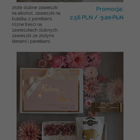
złote ślubne zawieszki
Promocja:
na alkohol, zawieszki na
2.56 PLN
/
3.20 PLN
butelkę z perełkami,
rózne treści na
zawieszkach ślubnych,
zawieszki ze złotymi
literami i perełkami