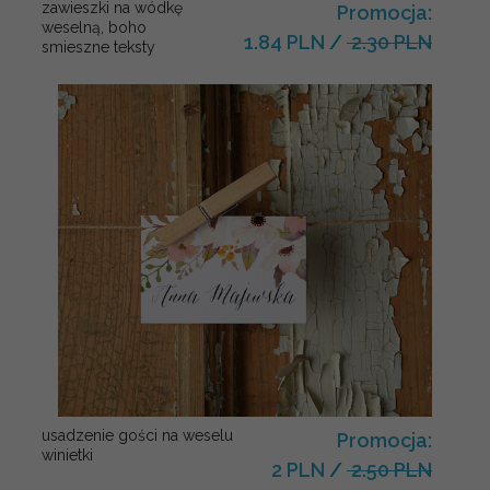
zawieszki na wódkę
Promocja:
weselną, boho
1.84 PLN
/
2.30 PLN
smieszne teksty
usadzenie gości na weselu
Promocja:
winietki
2 PLN
/
2.50 PLN