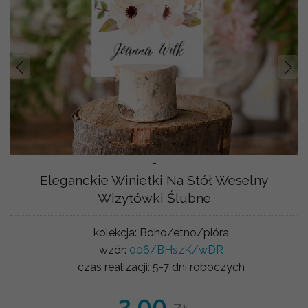
Prev
Nast
-
Eleganckie Winietki Na Stół Weselny
Wizytówki Ślubne
kolekcja:
Boho/etno/pióra
wzór:
006/BHszK/wDR
czas realizacji:
5-7 dni roboczych
2.00