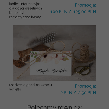
tablica informacyjna
Promocja:
dla gości weselnych,
100 PLN
/
125.00 PLN
boho styl
romantyczne kwiaty
usadzenie gości na weselu
Promocja:
winietki
2 PLN
/
2.50 PLN
Polecamy również: