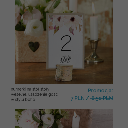
numerki na stół stoły
Promocja:
weselne, usadzenie gosci
7 PLN
/
8.50 PLN
w stylu boho