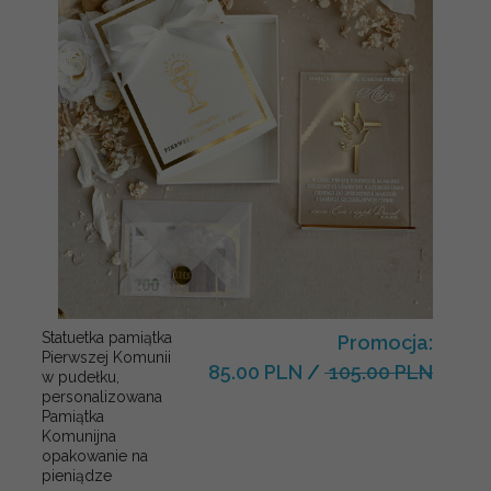
Statuetka pamiątka
Promocja:
Pierwszej Komunii
85.00 PLN
/
105.00 PLN
w pudełku,
personalizowana
Pamiątka
Komunijna
opakowanie na
pieniądze