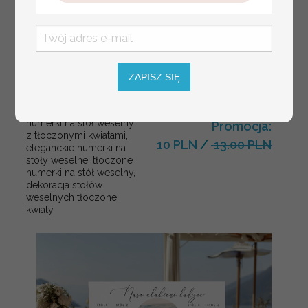
ZAPISZ SIĘ
numerki na stół weselny
Promocja:
z tłoczonymi kwiatami,
10 PLN
/
13.00 PLN
eleganckie numerki na
stoły weselne, tłoczone
numerki na stół weselny,
dekoracja stołów
weselnych tłoczone
kwiaty