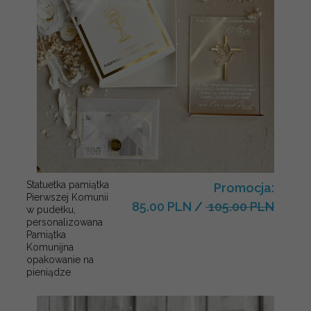
Statuetka pamiątka
Promocja:
Pierwszej Komunii
85.00 PLN
/
105.00 PLN
w pudełku,
personalizowana
Pamiątka
Komunijna
opakowanie na
pieniądze