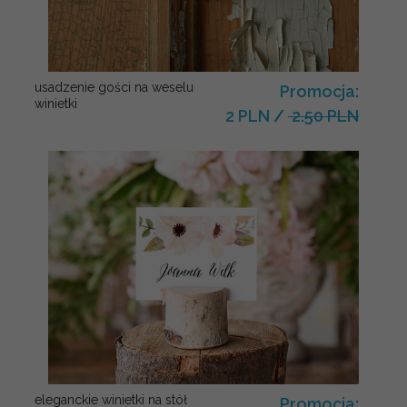
usadzenie gości na weselu
Promocja:
winietki
2 PLN
/
2.50 PLN
eleganckie winietki na stół
Promocja: