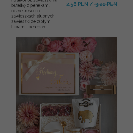
na alkohol, zawieszki na
2.56 PLN
/
3.20 PLN
butelkę z perełkami,
rózne treści na
zawieszkach ślubnych,
zawieszki ze złotymi
literami i perełkami