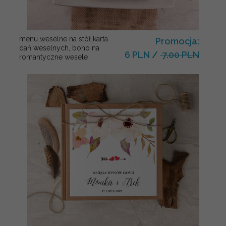
menu weselne na stół karta
Promocja:
dań weselnych, boho na
6 PLN
/
7.00 PLN
romantyczne wesele