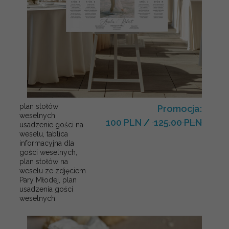
plan stołów
Promocja:
weselnych
100 PLN
/
125.00 PLN
usadzenie gości na
weselu, tablica
informacyjna dla
gości weselnych,
plan stołów na
weselu ze zdjęciem
Pary Młodej, plan
usadzenia gości
weselnych