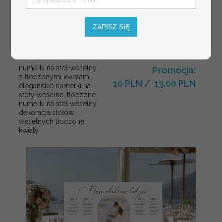
ZAPISZ SIĘ
numerki na stół weselny
Promocja:
z tłoczonymi kwiatami,
10 PLN
/
13.00 PLN
eleganckie numerki na
stoły weselne, tłoczone
numerki na stół weselny,
dekoracja stołów
weselnych tłoczone
kwiaty