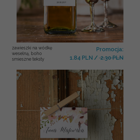
zawieszki na wódkę
Promocja:
weselną, boho
1.84 PLN
/
2.30 PLN
smieszne teksty