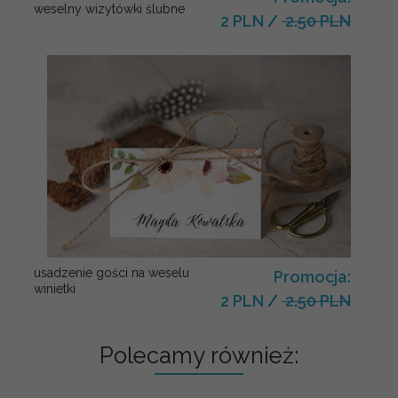
weselny wizytówki ślubne
2 PLN
/
2.50 PLN
usadzenie gości na weselu
Promocja:
winietki
2 PLN
/
2.50 PLN
Polecamy również: