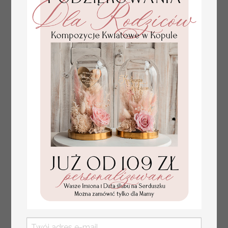
tłoczone winietki ślubne,
Promocja:
ślubne wizytówki winietki
2.4 PLN
/
3.00 PLN
na stół weselny, złote
lub srebrne napisy
tłoczone kwiaty na
winietkach ślubnych