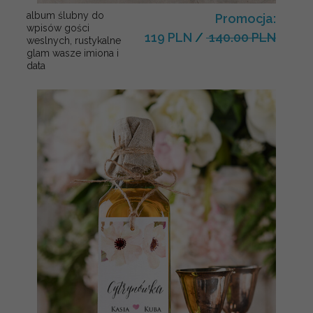
album ślubny do
Promocja:
wpisów gości
119 PLN
/
140.00 PLN
weslnych, rustykalne
glam wasze imiona i
data