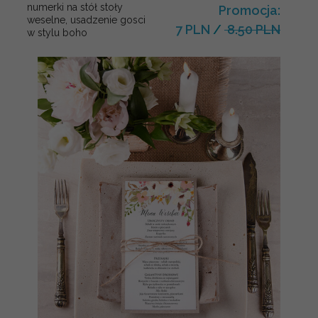
numerki na stół stoły
Promocja:
weselne, usadzenie gosci
7 PLN
/
8.50 PLN
w stylu boho