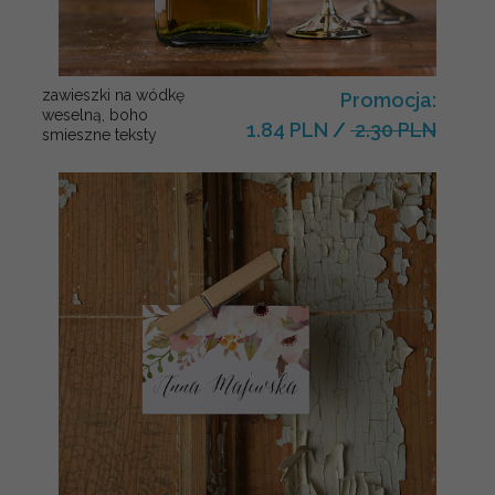
zawieszki na wódkę
Promocja:
weselną, boho
1.84 PLN
/
2.30 PLN
smieszne teksty