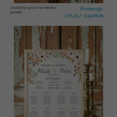
usadzenie gości na weselu
Promocja:
winietki
2 PLN
/
2.50 PLN