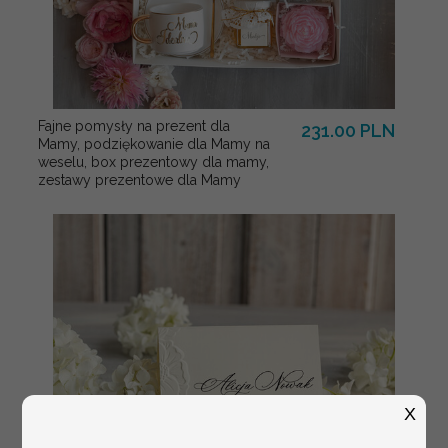
Fajne pomysły na prezent dla
231.00 PLN
Mamy, podziękowanie dla Mamy na
weselu, box prezentowy dla mamy,
zestawy prezentowe dla Mamy
X