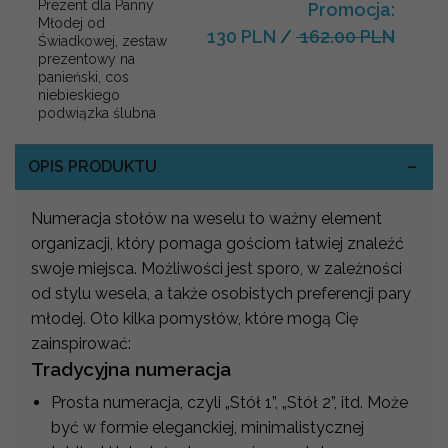
Prezent dla Panny
Promocja:
Młodej od
130 PLN
/
162.00 PLN
Świadkowej, zestaw
prezentowy na
panieński, cos
niebieskiego
podwiązka ślubna
OPIS PRODUKTU
Numeracja stołów na weselu to ważny element
organizacji, który pomaga gościom łatwiej znaleźć
swoje miejsca. Możliwości jest sporo, w zależności
od stylu wesela, a także osobistych preferencji pary
młodej. Oto kilka pomysłów, które mogą Cię
zainspirować:
Tradycyjna numeracja
Prosta numeracja, czyli „Stół 1”, „Stół 2”, itd. Może
być w formie eleganckiej, minimalistycznej