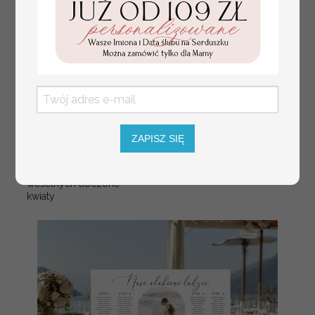
numerki na stół weselny
Promocja:
z tłoczonymi kwiatami,
10 PLN
/
13.00 PLN
eleganckie numerki na
ZAPISZ SIĘ
stoły weselne, tłoczone
numerki na stół weselny,
dekoracja stołów
weselnych tłoczone
kwiaty