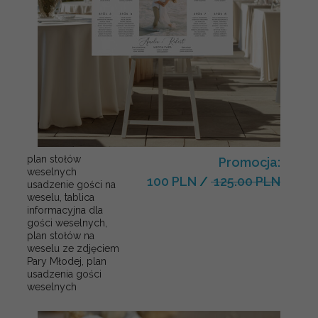
plan stołów
Promocja:
weselnych
100 PLN
/
125.00 PLN
usadzenie gości na
weselu, tablica
informacyjna dla
gości weselnych,
plan stołów na
weselu ze zdjęciem
Pary Młodej, plan
usadzenia gości
weselnych