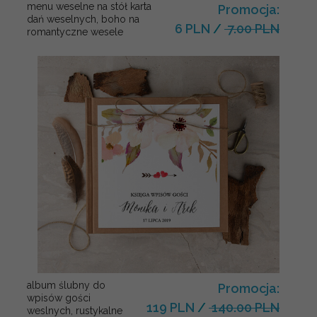
menu weselne na stół karta
Promocja:
dań weselnych, boho na
6 PLN
/
7.00 PLN
romantyczne wesele
album ślubny do
Promocja:
wpisów gości
119 PLN
/
140.00 PLN
weslnych, rustykalne