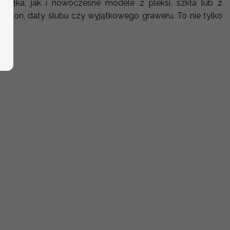
udełka, jak i nowoczesne modele z pleksi, szkła lub z
imion, daty ślubu czy wyjątkowego graweru. To nie tylko