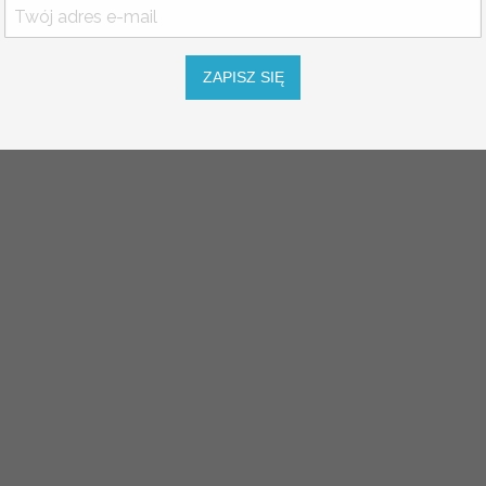
aszej ofercie znajdziesz zarówno klasyczne drewniane p
ustrzanymi, które można spersonalizować poprzez dodanie 
ement ceremonii, ale także piękna pamiątka na długie lata.
ZAPISZ SIĘ