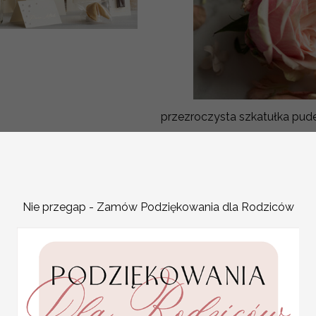
przezroczysta szkatułka pudełko pudełeczko na obrączki ślubne złote serce napisy
Nie przegap - Zamów Podziękowania dla Rodziców