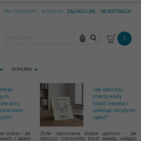
T
JAK ZAMAWIAĆ
WYSYŁKA
ZALOGUJ SIĘ
REJESTRACJA
🤖
1
KOMUNIA
unikać
Jak obliczyć
tych
rzeczywisty
tów przy
koszt wesela i
oszeniach
uniknąć ukrytych
nych?
opłat?
a ślubne – jak
Złote zaproszenia ślubne glamour – jak
owach z salami
obliczyć rzeczywisty koszt wesela, unikając