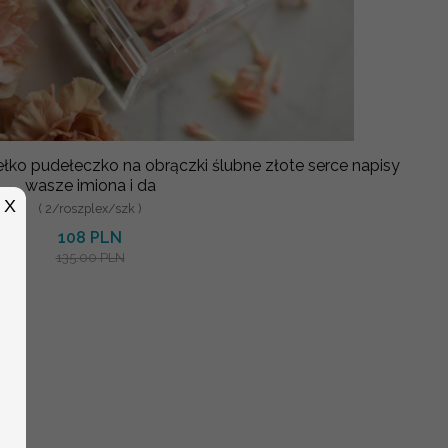
wasze imiona i da
X
( 2/roszplex/szk )
108 PLN
135.00 PLN