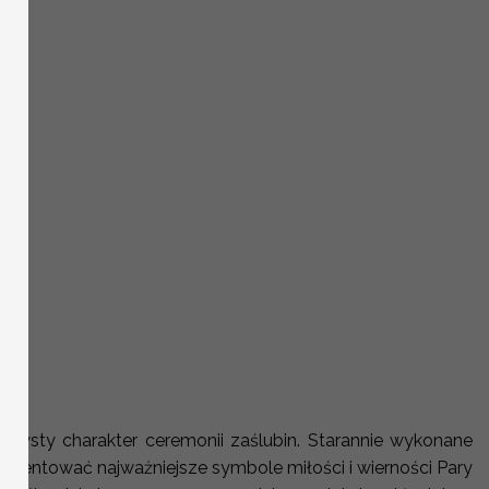
2
czysty charakter ceremonii zaślubin. Starannie wykonane
prezentować najważniejsze symbole miłości i wierności Pary