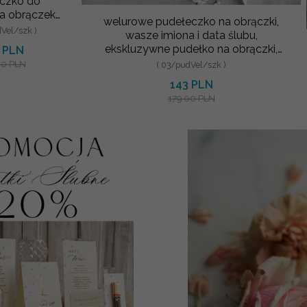
czko do
a obrączek
welurowe pudełeczko na obrączki,
sze imiona i
dVel/szk )
wasze imiona i data ślubu,
nckie ręcznie
ekskluzywne pudełko na obrączki,
 PLN
ob
welurow
00 PLN
( 03/pudVel/szk )
143 PLN
179.00 PLN