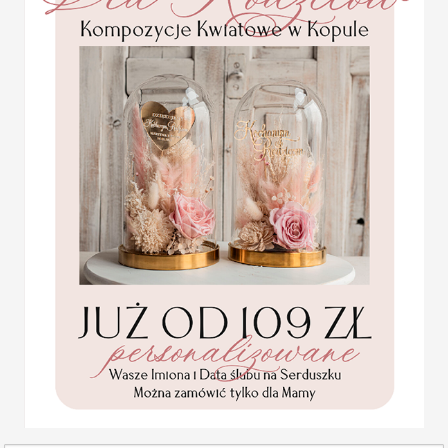
dełko na obrączki
apisy wasze imiona i data idealne na
gl
( 1/roszplex/szk )
108 PLN
135.00 PLN
<<
<
1
brączki ślubne to wyjątkowy dodatek, który podkreśla uro
tui lub pudełka na obrączki pozwalają w elegancki sposób za