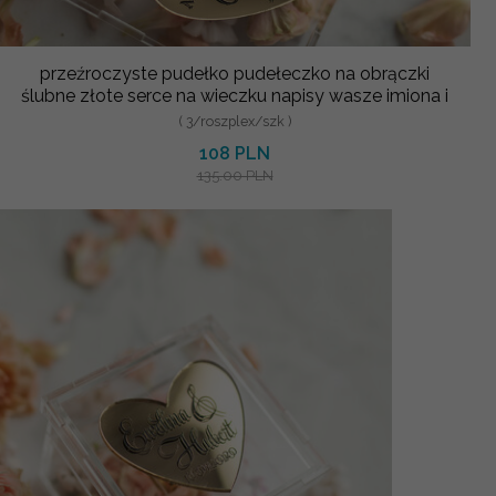
przeźroczyste pudełko pudełeczko na obrączki
ślubne złote serce na wieczku napisy wasze imiona i
( 3/roszplex/szk )
108 PLN
135.00 PLN