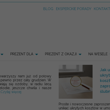
BLOG
EKSPERCKIE PORADY
KONTAK
PREZENT DLA
PREZENT Z OKAZJI
NA WESELE
Jak 
ukry
towarzyszy nam już od połowy
na pewno przez cały grudzień. W
kosz
wiają się ozdoby, w radiu lecą
zapr
lodie, jeszcze chwila i nasze
ślub
.
Czytaj więcej
Proste i nowoczesne zaproszeni
unikać ukrytych kosztów w um