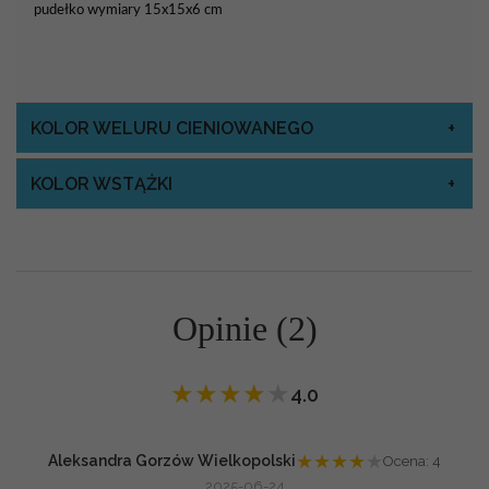
pudełko wymiary 15x15x6 cm
KOLOR WELURU CIENIOWANEGO
KOLOR WSTĄŻKI
Opinie (2)
★
★
★
★
★
4.0
★
★
★
★
★
Aleksandra Gorzów Wielkopolski
Ocena: 4
2025-06-24