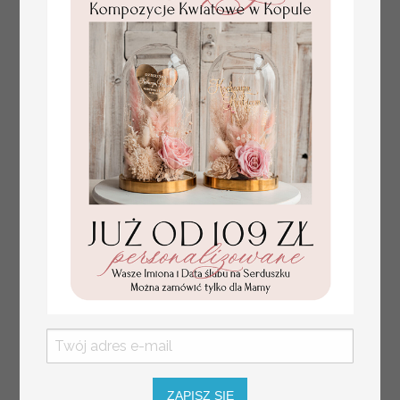
Prezent dla dziecka na narodziny
349.00 PLN
welurowy album na zdjęcia,
pamiątka z pierwszych lat życia
ZAPISZ SIĘ