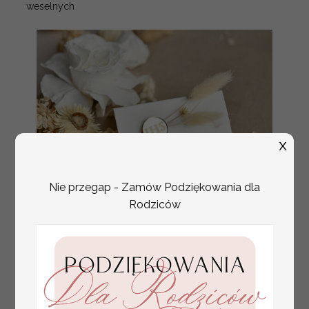
weselnych
X
Nie przegap - Zamów Podziękowania dla
Rodziców
złote winietki na komunię, winietka
4.50 PLN
dekoracja stołu na komunii, komunijne
winietki z naturalnym kłosem