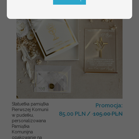
Statuetka pamiątka
Promocja:
Pierwszej Komunii
85.00 PLN
/
105.00 PLN
w pudełku,
personalizowana
Pamiątka
Komunijna
opakowanie na