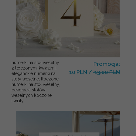
numerki na stół weselny
Promocja:
z tłoczonymi kwiatami,
10 PLN
/
13.00 PLN
eleganckie numerki na
stoły weselne, tłoczone
numerki na stół weselny,
dekoracja stołów
weselnych tłoczone
kwiaty