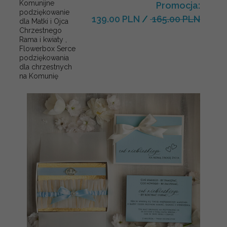
Komunijne
Promocja:
podziękowanie
139.00 PLN
/
165.00 PLN
dla Matki i Ojca
Chrzestnego
Rama i kwiaty ,
Flowerbox Serce
podziękowania
dla chrzestnych
na Komunię