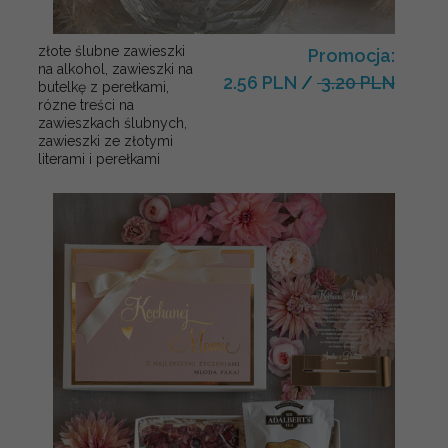
złote ślubne zawieszki
Promocja:
na alkohol, zawieszki na
2.56 PLN
/
3.20 PLN
butelkę z perełkami,
rózne treści na
zawieszkach ślubnych,
zawieszki ze złotymi
literami i perełkami