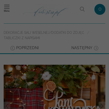
0
Menu
DEKORACJE SALI WESELNEJ/DODATKI DO ZDJĘĆ
TABLICZKI Z NAPISAMI
POPRZEDNI
NASTĘPNY
Prev
Nast