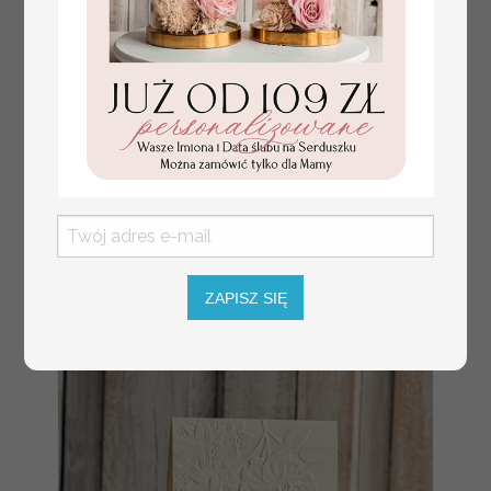
tłoczone winietki ślubne,
Promocja:
ślubne wizytówki winietki
2.4 PLN
/
3.00 PLN
na stół weselny, złote
lub srebrne napisy
tłoczone kwiaty na
winietkach ślubnych
ZAPISZ SIĘ