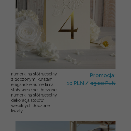
numerki na stół weselny
Promocja:
z tłoczonymi kwiatami,
10 PLN
/
13.00 PLN
eleganckie numerki na
stoły weselne, tłoczone
numerki na stół weselny,
dekoracja stołów
weselnych tłoczone
kwiaty