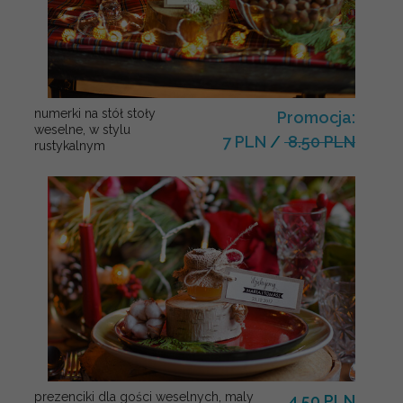
numerki na stół stoły
Promocja:
weselne, w stylu
7 PLN
/
8.50 PLN
rustykalnym
prezenciki dla gości weselnych, maly
4.50 PLN