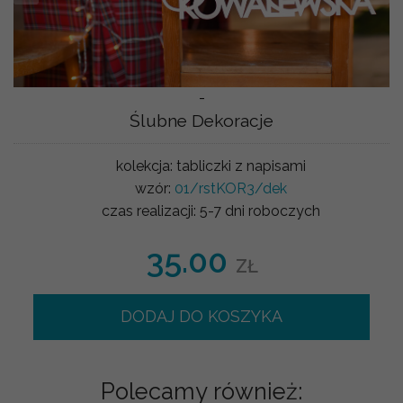
-
Ślubne Dekoracje
kolekcja:
tabliczki z napisami
wzór:
01/rstKOR3/dek
czas realizacji:
5-7 dni roboczych
35.00
ZŁ
DODAJ DO KOSZYKA
Polecamy również: