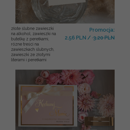
złote ślubne zawieszki
Promocja:
na alkohol, zawieszki na
2.56 PLN
/
3.20 PLN
butelkę z perełkami,
rózne treści na
zawieszkach ślubnych,
zawieszki ze złotymi
literami i perełkami