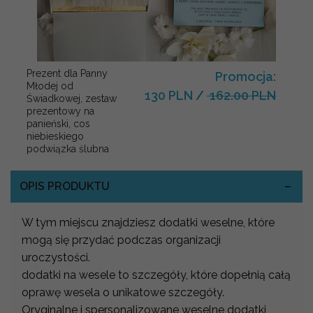
Prezent dla Panny
Promocja:
Młodej od
130 PLN
/
162.00 PLN
Świadkowej, zestaw
prezentowy na
panieński, cos
niebieskiego
podwiązka ślubna
OPIS PRODUKTU
W tym miejscu znajdziesz dodatki weselne, które
mogą się przydać podczas organizacji
uroczystości.
dodatki na wesele to szczegóły, które dopełnią całą
oprawę wesela o unikatowe szczegóły.
Oryginalne i spersonalizowane weselne dodatki