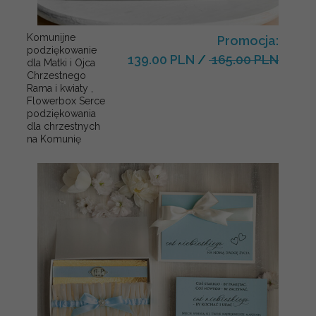
Komunijne
Promocja:
podziękowanie
139.00 PLN
/
165.00 PLN
dla Matki i Ojca
Chrzestnego
Rama i kwiaty ,
Flowerbox Serce
podziękowania
dla chrzestnych
na Komunię