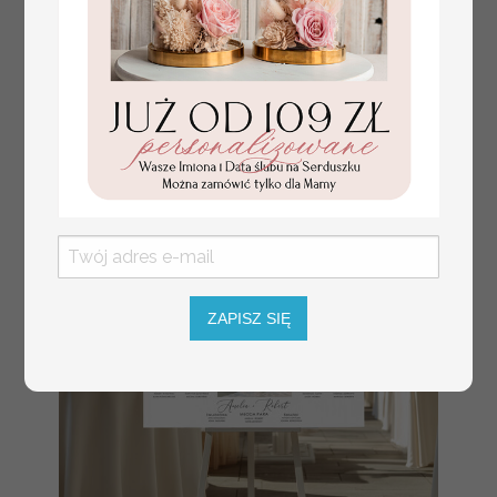
numerki na stół weselny
Promocja:
z tłoczonymi kwiatami,
10 PLN
/
13.00 PLN
eleganckie numerki na
stoły weselne, tłoczone
numerki na stół weselny,
dekoracja stołów
weselnych tłoczone
kwiaty
ZAPISZ SIĘ