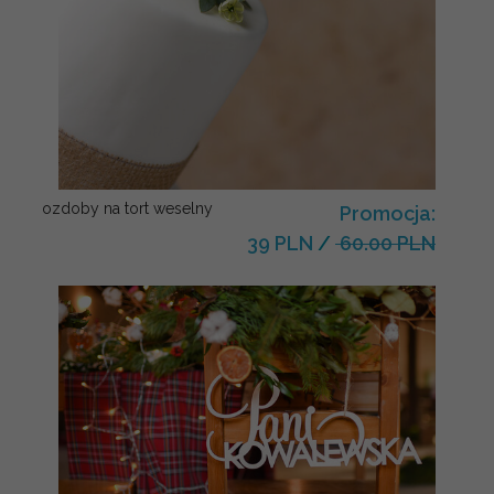
ozdoby na tort weselny
Promocja:
39 PLN
/
60.00 PLN