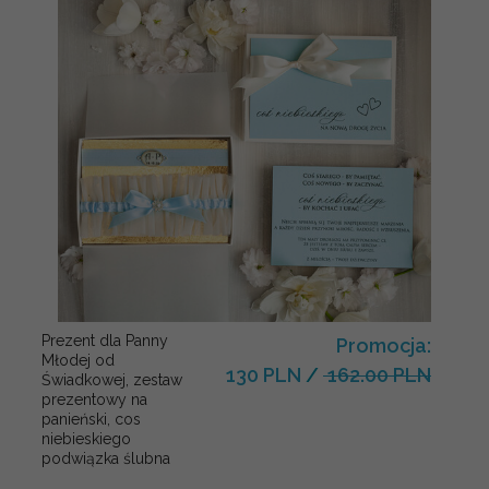
Prezent dla Panny
Promocja:
Młodej od
130 PLN
/
162.00 PLN
Świadkowej, zestaw
prezentowy na
panieński, cos
niebieskiego
podwiązka ślubna