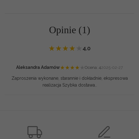
Opinie (1)
★
★
★
★
★
4.0
★
★
★
★
★
Aleksandra Adamów
Ocena: 4
2025-02-27
Zaproszenia wykonane, starannie i dokładnie, ekspresowa
realizacja Szybka dostawa..