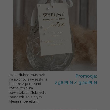
złote ślubne zawieszki
Promocja:
na alkohol, zawieszki na
2.56 PLN
/
3.20 PLN
butelkę z perełkami,
rózne treści na
zawieszkach ślubnych,
zawieszki ze złotymi
literami i perełkami