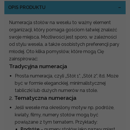
OPIS PRODUKTU
Numeracja stołów na weselu to ważny element
organizacji, który pomaga gościom łatwiej znaleźć
swoje miejsca. Możliwości jest sporo, w zależności
od stylu wesela, a także osobistych preferencji pary
młodej. Oto kilka pomysłów, które mogą Cię
zainspirować:
Tradycyjna numeracja
Prosta numeracja, czyli „Stół 1”, „Stół 2”, itd. Może
być w formie eleganckiej, minimalistycznej
tabliczki lub dużych numerów na stole.
2.
Tematyczna numeracja
Jeśli wesele ma określony motyw np. podróże,
kwiaty, filmy, numery stołów mogą być
powiązane z tym tematem. Przykłady:
Podróże
– numery stołów jako nazwy miast