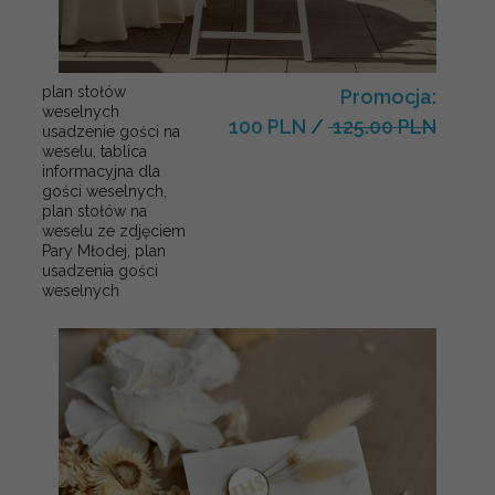
plan stołów
Promocja:
weselnych
100 PLN
/
125.00 PLN
usadzenie gości na
weselu, tablica
informacyjna dla
gości weselnych,
plan stołów na
weselu ze zdjęciem
Pary Młodej, plan
usadzenia gości
weselnych