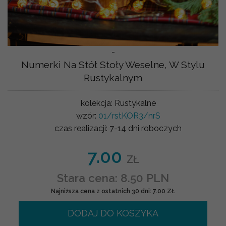
-
Numerki Na Stół Stoły Weselne, W Stylu
Rustykalnym
kolekcja:
Rustykalne
wzór:
01/rstKOR3/nrS
czas realizacji:
7-14 dni roboczych
7.00
ZŁ
Stara cena: 8.50 PLN
Najniższa cena z ostatnich 30 dni: 7.00 ZŁ
DODAJ DO KOSZYKA