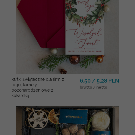
kartki świąteczne dla firm z
6.50 / 5.28 PLN
logo, karnety
brutto / netto
bożonarodzeniowe z
kokardką