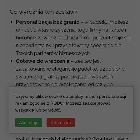
Co wyróżnia ten zestaw?
Personalizacja bez granic
– w pudełku możesz
umieścić własne życzenia, logo firmy na kartce i
bombce-zawieszce. Dzięki temu prezent staje się
niepowtarzalny i przygotowany specjalnie dla
Twoich partnerów biznesowych.
Gotowe do wręczenia
– zestaw jest
zapakowany w eleganckie pudełko, ozdobione
świąteczną grafiką, przewiązane wstążką i
przygotowane do przekazania od razu po
dostawie.
Używamy plików cookie do analizy ruchu i personalizacji
Produkty premium
– w środku znajdziesz
reklam zgodnie z RODO. Możesz zaakceptować
starannie wyselekcjonowane słodycze, kawę
wszystkie lub odmówić.
oraz miód – marki, które gwarantują najwyższą
Akceptuję
Odrzucam
jakość i wyjątkowy smak.
Elastyczność
– podoba Ci się ten zestaw, ale
wolisz inne dodatki albo grafikę? Skontaktuj się z