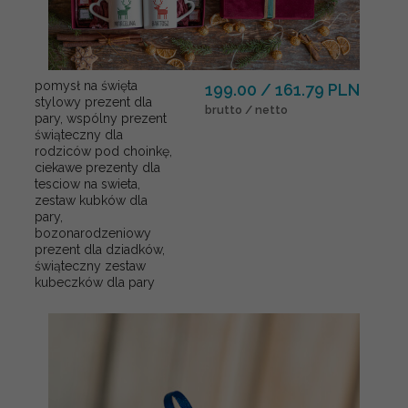
pomysł na święta
199.00 / 161.79 PLN
stylowy prezent dla
brutto / netto
pary, wspólny prezent
świąteczny dla
rodziców pod choinkę,
ciekawe prezenty dla
tesciow na swieta,
zestaw kubków dla
pary,
bozonarodzeniowy
prezent dla dziadków,
świąteczny zestaw
kubeczków dla pary