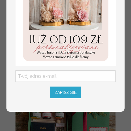
Mikołajowy Kubek w
149.00 / 121.14 PLN
zestawie świątecznym z
brutto / netto
logo firmy , prezenty
biznesowe z kawą i
herbatą, upominki na
święta dla pracowników
i kontrahentów,
personalizowane
prezenty firmowe,
zestawy świąteczne z
logo,
ZAPISZ SIĘ