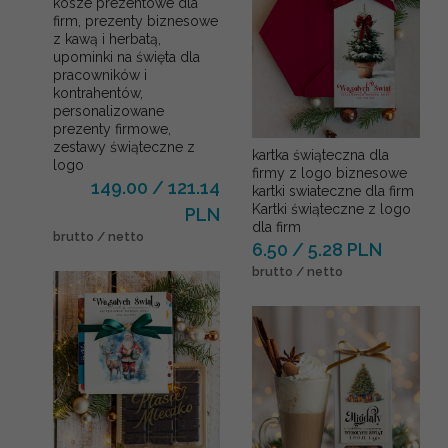
kosze prezentowe dla
firm, prezenty biznesowe
z kawą i herbatą,
upominki na święta dla
pracowników i
kontrahentów,
personalizowane
prezenty firmowe,
zestawy świąteczne z
kartka świąteczna dla
logo
firmy z logo biznesowe
149.00 / 121.14
kartki swiateczne dla firm
Kartki świąteczne z logo
PLN
dla firm
brutto / netto
6.50 / 5.28 PLN
brutto / netto