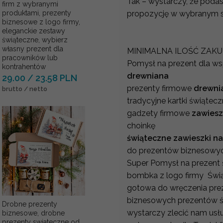
Tak – wystarczy, że poda
firm z wybranymi
propozycję w wybranym s
produktami, prezenty
biznesowe z logo firmy,
eleganckie zestawy
świąteczne, wybierz
własny prezent dla
MINIMALNA ILOŚĆ ZAK
pracowników lub
Pomysł na prezent dla w
kontrahentów
drewniana
29.00 / 23.58 PLN
prezenty firmowe
drewni
brutto / netto
tradycyjne kartki świątec
gadzety firmowe
zawiesz
choinkę
świąteczne zawieszki n
do prezentów biznesowy
Super Pomysł na prezent 
bombka z logo firmy Świ
gotowa do wręczenia preze
biznesowych prezentów św
Drobne prezenty
wystarczy zlecić nam usł
biznesowe, drobne
prezenty swiateczne od