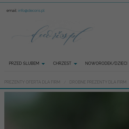
email:
info@decoris.pl
PRZED ŚLUBEM
CHRZEST
NOWORODEK/DZIECI
PREZENTY OFERTA DLA FIRM
DROBNE PREZENTY DLA FIRM