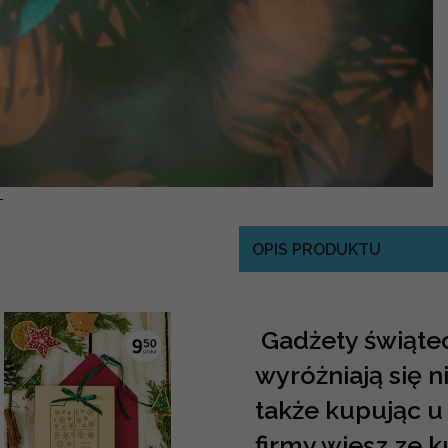
-
OPIS PRODUKTU
Gadżety świąte
wyróżniają się 
także kupując u
firmy wiesz ze k