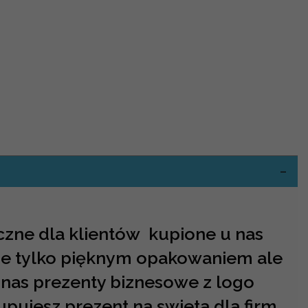
-
czne dla klientów kupione u nas
nie tylko pięknym opakowaniem ale
 nas prezenty biznesowe z logo
upujesz prezent na swieta dla firm