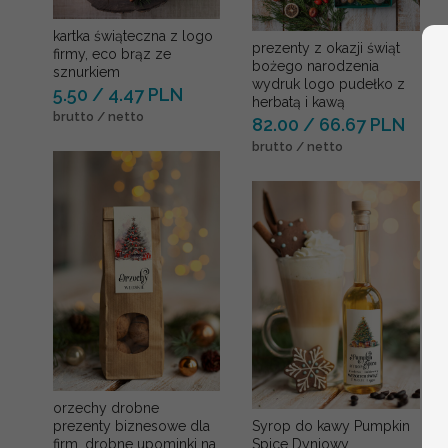
kartka świąteczna z logo
prezenty z okazji świąt
firmy, eco brąz ze
bożego narodzenia
sznurkiem
wydruk logo pudełko z
5.50 / 4.47 PLN
herbatą i kawą
brutto / netto
82.00 / 66.67 PLN
brutto / netto
orzechy drobne
prezenty biznesowe dla
Syrop do kawy Pumpkin
firm, drobne upominki na
Spice Dyniowy