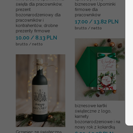
święta dla pracowników,
biznesowe Upominki
prezent
firmowe dla
bożonarodzeniowy dla
pracowników
pracowników i
17.00 / 13.82 PLN
kontrahentów, drobne
brutto / netto
prezenty firmowe
10.00 / 8.13 PLN
brutto / netto
biznesowe kartki
świąteczne z logo,
karnety
bożonarodzeniowe i na
nowy rok z kokardką
Grzaniec ze świąteczną