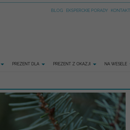
BLOG
EKSPERCKIE PORADY
KONTAK
PREZENT DLA
PREZENT Z OKAZJI
NA WESELE