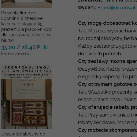
wycenę -
info@decoris.pl
Prezenty firmowe
upominki biznesowe
Czy mogę dopasować kol
kalendarz stojący A5,
prezent dla pracowników
Tak. Możesz wybrać barwy 
dla klientów kalendarz na
np. rodzaj słodyczy, herb
biurko
Każdy zestaw przygotowu
35.00 / 28.46 PLN
do Twoich potrzeb.
brutto / netto
Czy zestawy można sper
Oczywiście. Każdy prezent
elegancką kopertę. To pro
Czy otrzymam gotowe z
Tak. Wszystkie prezenty 
oszczędzasz czas i masz 
Czy oferujecie rabaty p
Tak. Przy zamówieniach 
rabaty ilościowe. Możemy
Czy możecie skomponowa
zestaw świąteczny od