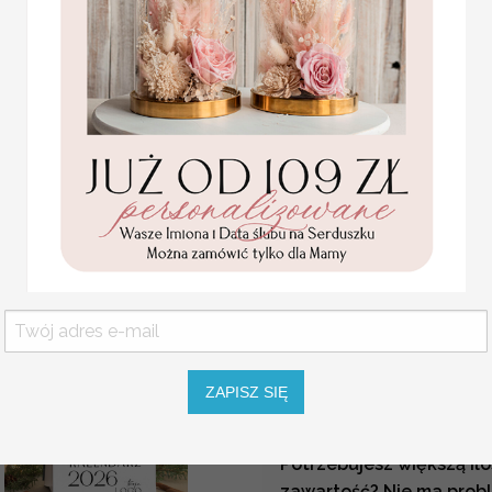
herbata swiateczna
Prezenty firmowe upomi
prezent, Upominki
świąteczne. Nic nie musi
firmowe na Boże
świąteczną z życzeniami j
Narodzenie herbata
świąteczna pakami róży,
przedsiębiorcy - dzięki 
Herbata świąteczna
czasu na rozwijanie Twoje
drobne prezenty na
święta dla pracowników,
Gadżety świąteczne dla
bożonarodzeniowy
pozytywne relacje z klien
prezent herbata
biznesowe
są doskonały
świateczna
18.50 / 15.04 PLN
Świąt Bożego Narodzenia
brutto / netto
międzyludzkie. Wręczając
Twoim klientom i kontrahe
pomiędzy firmami. Każd
biznesowe życzenia świąt
bożonarodzeniowej wraz z
ZAPISZ SIĘ
dodatkowo podnosi świa
Szukasz indywidualnej o
Potrzebujesz większą i
zawartość? Nie ma probl