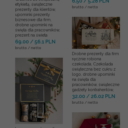
6.50 / 5.28 PLN
etykietą, świąteczne
brutto / netto
prezenty dla klientów,
upominki prezenty
biznesowe dla firm,
drobne upominki na
święta dla pracowników,
prezent na świeta
69.00 / 56.1 PLN
brutto / netto
Drobne prezenty dla firm
ręcznie robiona
czekolada, Czekolada
świąteczna bez cukru z
logo, drobne upominki
na święta dla
pracowników, świąteczne
gadżety kontrahentów,
32.00 / 26.02 PLN
brutto / netto