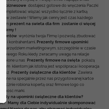
nki biznesowe
dostajesz gotowe do wręczenia Paczki
sz kompletować wiązać wszystko łącznie z kartką
est w zestawie ! Wiemy jak cenny jest czas każdego
naszym
prezent na swieta dla firm zostanie ci więcej
j firmy !
 klientów
wyróżnia twoja Firmę i pozwolą zbudować
tami i kontrahentami.
Prezenty firmowe upominki
m narzędziem marketingowym, szczególnie w czasie
 i nowego Roku kiedy zwracamy uwagę na relacje
 kupione u nas
Prezenty firmowe na święta
pokażą
ntom klientom jak istotna jest współpraca i kooperacja
y nasz
Prezenty świąteczne dla klientów
Zawiera
eczne na specjalnie przez nas przygotowanej kartce
 ręcznie robiona kopertą oraz firmowe logo co
domość marki.
ferty na upominki świąteczne dla klientów?
lość? Mamy dla Ciebie indywidualnie skomponować
emu! Napisz do nas, aby otrzymać indywidualną