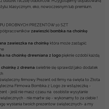
sz budżet i liczbę odbiorców. Przygotujemy dopasowaną
tylu: klasycznym, eko, nowoczesnym lub premium.
UPU DROBNYCH PREZENTÓW 10 SZT
spółpracowników
zawieszki bombka na choinkę
ana zawieszka na choinkę
która może zastąpić
zne
ka na choinkę drewniana z logo
pięknie ozdobi każdą
a choinkę z drewna
świetnie się sprawdzi jako dodatek
ch
świąteczny firmowy Prezent od firmy na święta to Złota
ąteczna Firmowa Bombka z Logo ze wstążeczką -
nt - jeśli nie masz czasu na osobiste wysyłanie
iątecznych - nie martw się - wykonamy to za ciebie !
ugę wysłania twoich prezentow świątecznych- a my