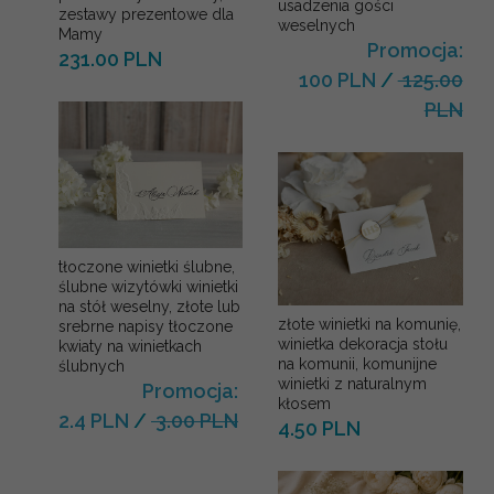
usadzenia gości
zestawy prezentowe dla
weselnych
Mamy
Promocja:
231.00 PLN
100 PLN
/
125.00
PLN
tłoczone winietki ślubne,
ślubne wizytówki winietki
na stół weselny, złote lub
złote winietki na komunię,
srebrne napisy tłoczone
winietka dekoracja stołu
kwiaty na winietkach
na komunii, komunijne
ślubnych
winietki z naturalnym
Promocja:
kłosem
2.4 PLN
/
3.00 PLN
4.50 PLN