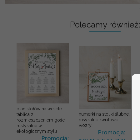
Polecamy również:
plan stołów na wesele
numerki na stoliki ślubne,
tablica z
rusykalne kwiatowe
rozmieszczeniem gości,
wozry
rustykalne w
ekologicznym stylu
Promocja:
Promocja: