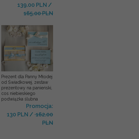
139.00 PLN
/
165.00 PLN
Prezent dla Panny Młodej
od Świadkowej, zestaw
prezentowy na panieński,
cos niebieskiego
podwiązka ślubna
Promocja:
130 PLN
/
162.00
PLN