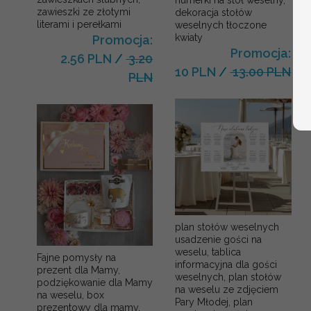
numerki na stół weselny,
zawieszki ze złotymi
dekoracja stołów
literami i perełkami
weselnych tłoczone
kwiaty
Promocja:
Promocja:
2.56 PLN
/
3.20
10 PLN
/
13.00 PLN
PLN
plan stołów weselnych
usadzenie gości na
weselu, tablica
Fajne pomysły na
informacyjna dla gości
prezent dla Mamy,
weselnych, plan stołów
podziękowanie dla Mamy
na weselu ze zdjęciem
na weselu, box
Pary Młodej, plan
prezentowy dla mamy,