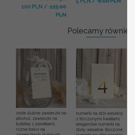
5 PLN
/
6.00 PLN
100 PLN
/
125.00
PLN
Polecamy również:
złote ślubne zawieszki na
numerki na stół weselny
alkohol, zawieszki na
z tłoczonymi kwiatami,
butelkę z perełkami,
eleganckie numerki na
rózne treści na
stoły weselne, tłoczone
zawieszkach ślubnych,