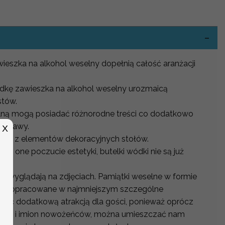
-
ieszka na alkohol weselny dopełnią całość aranżacji
.
ódkę zawieszka na alkohol weselny urozmaicą
stów.
lną mogą posiadać różnorodne treści co dodatkowo
 zabawy.
X
nym z elementów dekoracyjnych stołów.
ją one poczucie estetyki, butelki wódki nie są już
e wyglądają na zdjęciach. Pamiątki weselne w formie
więc dopracowane w najmniejszym szczególne
 być dodatkową atrakcją dla gości, ponieważ oprócz
zenia i imion nowożeńców, można umieszczać nam