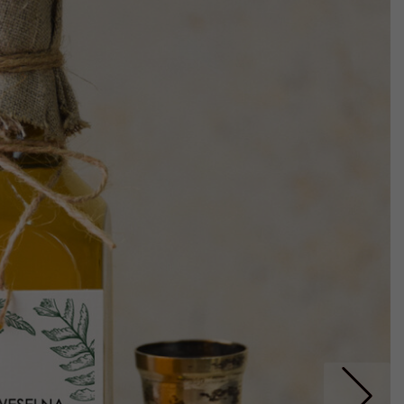
Nastepne