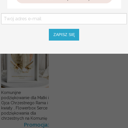
opakowanie na pieniądze
Promocja:
KOLOR SZNURKA
85.00 PLN
/
105.00
PLN
ZAPISZ SIĘ
Komunijne
podziękowanie dla Matki i
Ojca Chrzestnego Rama i
kwiaty , Flowerbox Serce
podziękowania dla
chrzestnych na Komunię
Promocja: