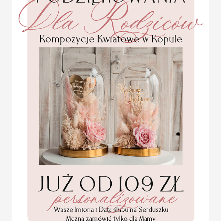
zabawne wierszyki, które
Wódka weselna to jeden 
weselnym, gdy opuszczają
i dobrze byłoby nadać jej
rodzaju pamiątką, która p
przyjemne wspomnienia.
ZAWIESZKI W STYLU B
wymiary: około 7 cm na 11 cm
minimalna ilość - 20 sztuk z jedną
USŁUGA EKSPRESSOWA:
Dopłata 40% do wartości zamówien
Statuetka pamiątka
Pierwszej Komunii w
KOLOR OKŁADKI
pudełku,
personalizowana
Pamiątka Komunijna
KOLOR PAPIERU NA NIE