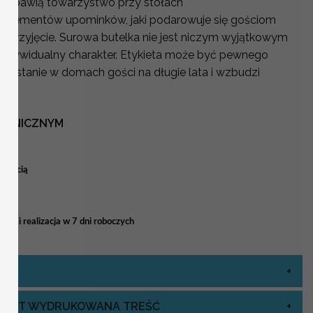
 rozbawią towarzystwo przy stołach
z elementów upominków, jaki podarowuje się gościom
 przyjęcie. Surowa butelka nie jest niczym wyjątkowym
 indywidualny charakter. Etykieta może być pewnego
ozostanie w domach gości na długie lata i wzbudzi
OTANICZNYM
 treścią
ia i realizacja w 7 dni roboczych
J JEST WYDRUKOWANA TREŚĆ