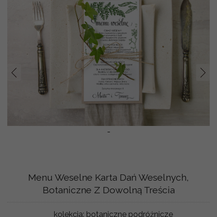
Prev
Nast
-
Menu Weselne Karta Dań Weselnych,
Botaniczne Z Dowolną Treścia
kolekcja:
botaniczne podróżnicze