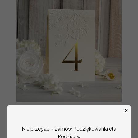
numerki na stół weselny
Promocja:
X
z tłoczonymi kwiatami,
10 PLN
/
13.00 PLN
eleganckie numerki na
stoły weselne, tłoczone
Nie przegap - Zamów Podziękowania dla
numerki na stół weselny,
dekoracja stołów
Rodziców