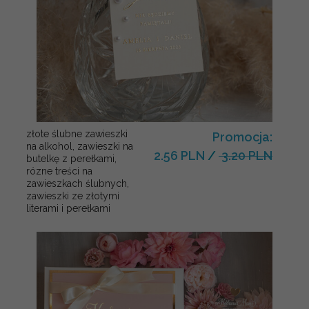
złote ślubne zawieszki
Promocja:
na alkohol, zawieszki na
2.56 PLN
/
3.20 PLN
butelkę z perełkami,
rózne treści na
zawieszkach ślubnych,
zawieszki ze złotymi
literami i perełkami