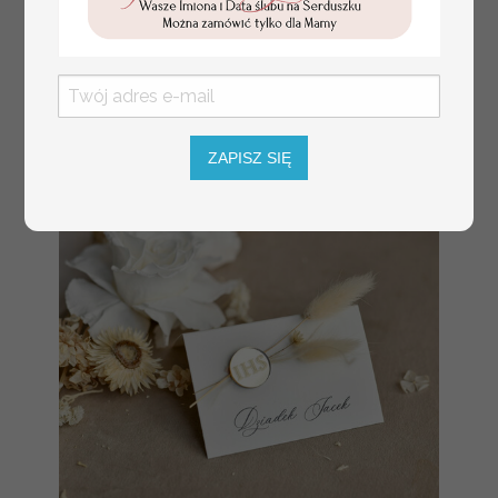
100 PLN
/
125.00 PLN
usadzenie gości na
weselu, tablica
informacyjna dla
gości weselnych,
plan stołów na
weselu ze zdjęciem
Pary Młodej, plan
usadzenia gości
ZAPISZ SIĘ
weselnych