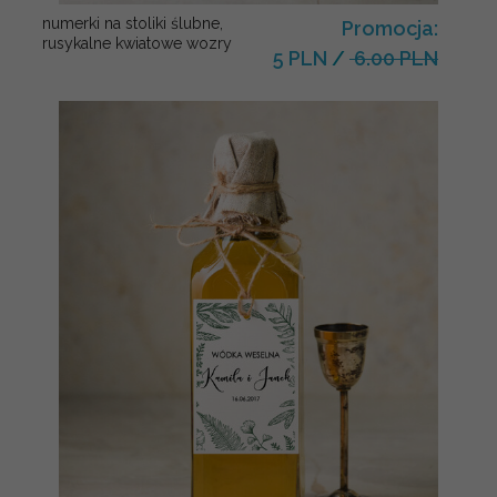
numerki na stoliki ślubne,
Promocja:
rusykalne kwiatowe wozry
5 PLN
/
6.00 PLN