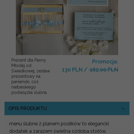
Prezent dla Panny
Promocja:
Młodej od
130 PLN
/
162.00 PLN
Świadkowej, zestaw
prezentowy na
panieński, cos
niebieskiego
podwiązka ślubna
OPIS PRODUKTU
menu ślubne z planem posiłków to elegancki
dodatek a zarazem świetna ozdoba stołów.