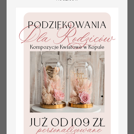
weselnych tłoczone
kwiaty
plan stołów
Promocja:
weselnych