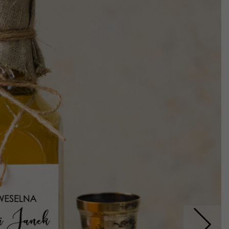
Nastepne