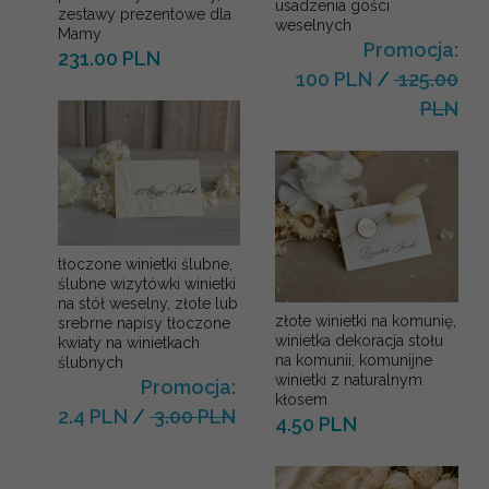
usadzenia gości
zestawy prezentowe dla
weselnych
Mamy
Promocja:
231.00 PLN
100 PLN
/
125.00
PLN
tłoczone winietki ślubne,
ślubne wizytówki winietki
na stół weselny, złote lub
złote winietki na komunię,
srebrne napisy tłoczone
winietka dekoracja stołu
kwiaty na winietkach
na komunii, komunijne
ślubnych
winietki z naturalnym
Promocja:
kłosem
2.4 PLN
/
3.00 PLN
4.50 PLN