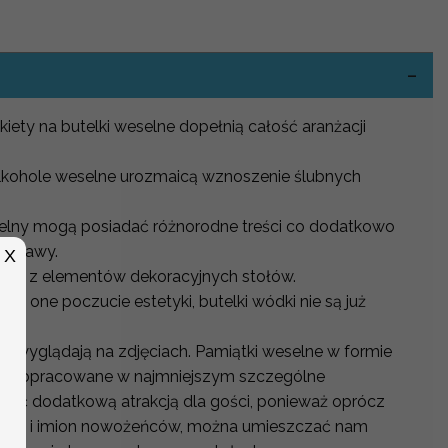
-
iety na butelki weselne dopełnią całość aranżacji
.
alkohole weselne urozmaicą wznoszenie ślubnych
selny mogą posiadać różnorodne treści co dodatkowo
 zabawy.
X
nym z elementów dekoracyjnych stołów.
ją one poczucie estetyki, butelki wódki nie są już
e wyglądają na zdjęciach. Pamiątki weselne w formie
więc dopracowane w najmniejszym szczególne
 być dodatkową atrakcją dla gości, ponieważ oprócz
zenia i imion nowożeńców, można umieszczać nam