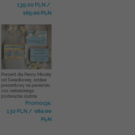
139.00 PLN
/
165.00 PLN
Prezent dla Panny Młodej
od Świadkowej, zestaw
prezentowy na panieński,
cos niebieskiego
podwiązka ślubna
Promocja:
130 PLN
/
162.00
PLN