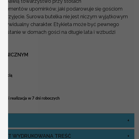
 rozbawią towarzystwo przy stołach
z elementów upominków, jaki podarowuje się gościom
 przyjęcie. Surowa butelka nie jest niczym wyjątkowym
 indywidualny charakter. Etykieta może być pewnego
ozostanie w domach gości na długie lata i wzbudzi
OTANICZNYM
 treścią
ia i realizacja w 7 dni roboczych
J JEST WYDRUKOWANA TREŚĆ