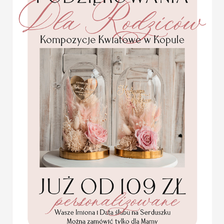
zabawne wierszyki, które
Wódka weselna to jeden 
weselnym, gdy opuszczają
i dobrze byłoby nadać jej
rodzaju pamiątką, która p
przyjemne wspomnienia.
ZAWIESZKI W STYLU B
wymiary: około 7 cm na 11 cm
minimalna ilość - 20 sztuk z jedną
USŁUGA EKSPRESSOWA:
Dopłata 40% do wartości zamówien
Statuetka pamiątka
Pierwszej Komunii w
KOLOR OKŁADKI
pudełku,
personalizowana
Pamiątka Komunijna
KOLOR PAPIERU NA NIE