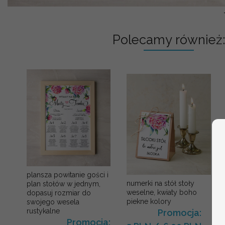
Polecamy również:
plansza powitanie gości i
numerki na stół stoły
plan stołów w jednym,
weselne, kwiaty boho
dopasuj rozmiar do
piekne kolory
swojego wesela
rustykalne
Promocja:
Promocja: