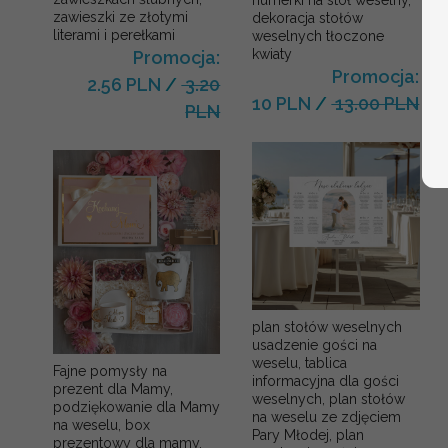
numerki na stół weselny,
zawieszki ze złotymi
dekoracja stołów
literami i perełkami
weselnych tłoczone
kwiaty
Promocja:
Promocja:
2.56 PLN
/
3.20
10 PLN
/
13.00 PLN
PLN
plan stołów weselnych
usadzenie gości na
weselu, tablica
Fajne pomysły na
informacyjna dla gości
prezent dla Mamy,
weselnych, plan stołów
podziękowanie dla Mamy
na weselu ze zdjęciem
na weselu, box
Pary Młodej, plan
prezentowy dla mamy,