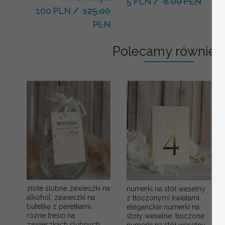
5 PLN
/
6.00 PLN
100 PLN
/
125.00
PLN
Polecamy również:
złote ślubne zawieszki na
numerki na stół weselny
alkohol, zawieszki na
z tłoczonymi kwiatami,
butelkę z perełkami,
eleganckie numerki na
rózne treści na
stoły weselne, tłoczone
zawieszkach ślubnych,