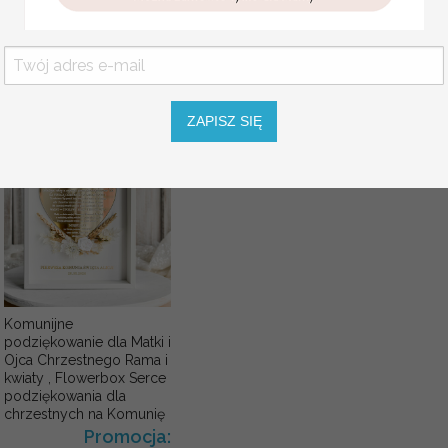
opakowanie na pieniądze
Promocja:
KOLOR SZNURKA
85.00 PLN
/
105.00
PLN
ZAPISZ SIĘ
Komunijne
podziękowanie dla Matki i
Ojca Chrzestnego Rama i
kwiaty , Flowerbox Serce
podziękowania dla
chrzestnych na Komunię
Promocja: