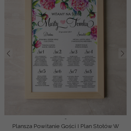
Prev
Nast
-
Plansza Powitanie Gości I Plan Stołów W