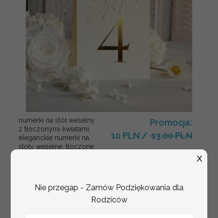
numerki na stół weselny
Promocja:
z tłoczonymi kwiatami,
10 PLN
/
13.00 PLN
eleganckie numerki na
stoły weselne, tłoczone
numerki na stół weselny,
X
dekoracja stołów
weselnych tłoczone
kwiaty
Nie przegap - Zamów Podziękowania dla
Rodziców