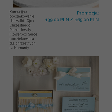
Komunijne
Promocja:
podziękowanie
139.00 PLN
/
165.00 PLN
dla Matki i Ojca
Chrzestnego
Rama i kwiaty ,
Flowerbox Serce
podziękowania
dla chrzestnych
na Komunię