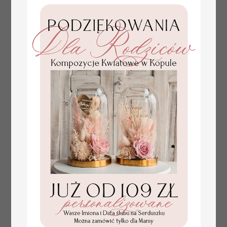
plan stołów
Promocja:
weselnych
100 PLN
/
125.00 PLN
usadzenie gości na
weselu, tablica
informacyjna dla
gości weselnych,
plan stołów na
weselu ze zdjęciem