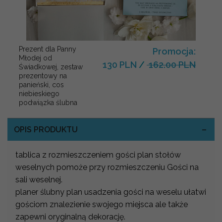
Prezent dla Panny
Promocja:
Młodej od
130 PLN
/
162.00 PLN
Świadkowej, zestaw
prezentowy na
panieński, cos
niebieskiego
podwiązka ślubna
OPIS PRODUKTU
tablica z rozmieszczeniem gości plan stołów
weselnych pomoże przy rozmieszczeniu Gości na
sali weselnej.
planer ślubny plan usadzenia gości na weselu ułatwi
gościom znalezienie swojego miejsca ale także
zapewni oryginalną dekorację.