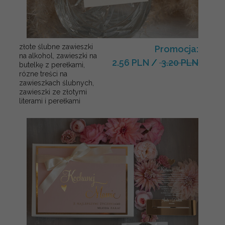
złote ślubne zawieszki
Promocja:
na alkohol, zawieszki na
2.56 PLN
/
3.20 PLN
butelkę z perełkami,
rózne treści na
zawieszkach ślubnych,
zawieszki ze złotymi
literami i perełkami