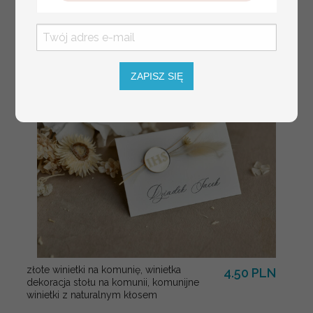
Pary Młodej, plan
usadzenia gości
weselnych
ZAPISZ SIĘ
złote winietki na komunię, winietka
4.50 PLN
dekoracja stołu na komunii, komunijne
winietki z naturalnym kłosem