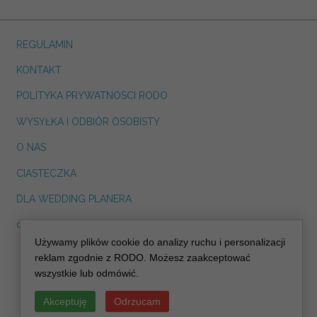
REGULAMIN
KONTAKT
POLITYKA PRYWATNOSCI RODO
WYSYŁKA I ODBIÓR OSOBISTY
O NAS
CIASTECZKA
DLA WEDDING PLANERA
dreskot.com
Używamy plików cookie do analizy ruchu i personalizacji
info@decoris.pl
reklam zgodnie z RODO. Możesz zaakceptować
wszystkie lub odmówić.
Akceptuję
Odrzucam