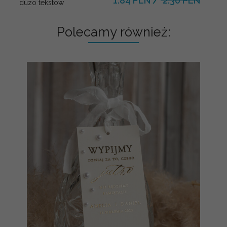
1.84 PLN
/
2.30 PLN
duzo tekstow
Polecamy również: