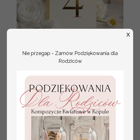
X
Nie przegap - Zamów Podziękowania dla
numerki na stół weselny
Promocja:
z tłoczonymi kwiatami,
Rodziców
10 PLN
/
13.00 PLN
eleganckie numerki na
stoły weselne, tłoczone
numerki na stół weselny,
dekoracja stołów
weselnych tłoczone
kwiaty