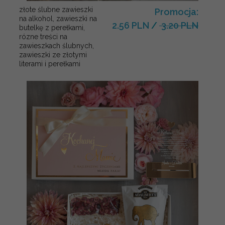
złote ślubne zawieszki
Promocja:
na alkohol, zawieszki na
2.56 PLN
/
3.20 PLN
butelkę z perełkami,
rózne treści na
zawieszkach ślubnych,
zawieszki ze złotymi
literami i perełkami