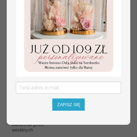
plan stołów
Promocja:
weselnych
100 PLN
/
125.00 PLN
usadzenie gości na
weselu, tablica
informacyjna dla
gości weselnych,
ZAPISZ SIĘ
plan stołów na
weselu ze zdjęciem
Pary Młodej, plan
usadzenia gości
weselnych