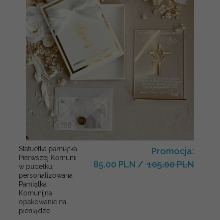
Statuetka pamiątka
Promocja:
Pierwszej Komunii
85.00 PLN
/
105.00 PLN
w pudełku,
personalizowana
Pamiątka
Komunijna
opakowanie na
pieniądze