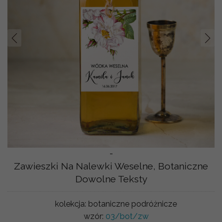
Prev
Nast
-
Zawieszki Na Nalewki Weselne, Botaniczne
Dowolne Teksty
kolekcja:
botaniczne podróżnicze
wzór:
03/bot/zw