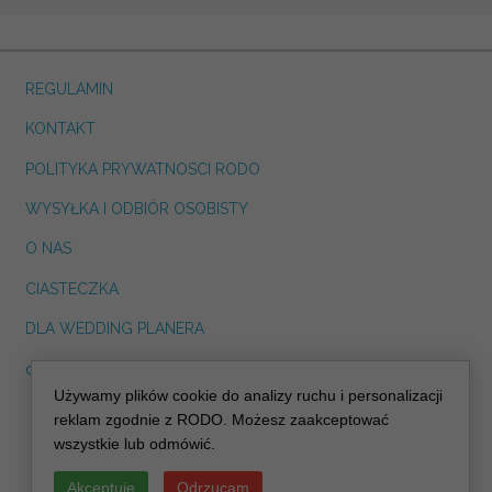
REGULAMIN
KONTAKT
POLITYKA PRYWATNOSCI RODO
WYSYŁKA I ODBIÓR OSOBISTY
O NAS
CIASTECZKA
DLA WEDDING PLANERA
dreskot.com
Używamy plików cookie do analizy ruchu i personalizacji
info@decoris.pl
reklam zgodnie z RODO. Możesz zaakceptować
wszystkie lub odmówić.
Akceptuję
Odrzucam