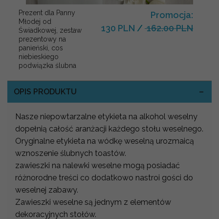
Prezent dla Panny
Promocja:
Młodej od
130 PLN
/
162.00 PLN
Świadkowej, zestaw
prezentowy na
panieński, cos
niebieskiego
podwiązka ślubna
OPIS PRODUKTU
Nasze niepowtarzalne etykieta na alkohol weselny
dopełnią całość aranżacji każdego stołu weselnego.
Oryginalne etykieta na wódkę weselną urozmaicą
wznoszenie ślubnych toastów.
zawieszki na nalewki weselne mogą posiadać
różnorodne treści co dodatkowo nastroi gości do
weselnej zabawy.
Zawieszki weselne są jednym z elementów
dekoracyjnych stołów.