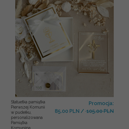
Statuetka pamiątka
Promocja:
Pierwszej Komunii
85.00 PLN
/
105.00 PLN
w pudełku,
personalizowana
Pamiątka
Komunijna