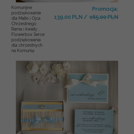
Komunijne
Promocja:
podziękowanie
139.00 PLN
/
165.00 PLN
dla Matki i Ojca
Chrzestnego
Rama i kwiaty ,
Flowerbox Serce
podziękowania
dla chrzestnych
na Komunię