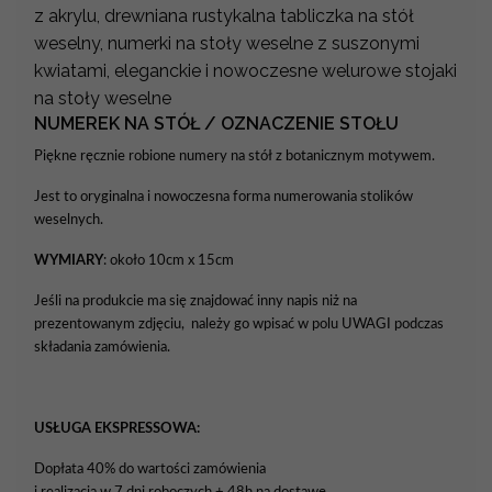
z akrylu, drewniana rustykalna tabliczka na stół
weselny, numerki na stoły weselne z suszonymi
kwiatami, eleganckie i nowoczesne welurowe stojaki
na stoły weselne
NUMEREK NA STÓŁ / OZNACZENIE STOŁU
Piękne ręcznie robione numery na stół z botanicznym motywem.
Jest to oryginalna i nowoczesna forma numerowania stolików
weselnych.
WYMIARY
: około 10cm x 15cm
Jeśli na produkcie ma się znajdować inny napis niż na
prezentowanym zdjęciu, należy go wpisać w polu UWAGI podczas
składania zamówienia.
USŁUGA EKSPRESSOWA:
Dopłata 40% do wartości zamówienia
i realizacja w 7 dni roboczych + 48h na dostawę