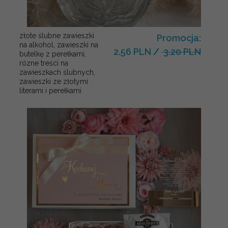
złote ślubne zawieszki
Promocja:
na alkohol, zawieszki na
2.56 PLN
/
3.20 PLN
butelkę z perełkami,
rózne treści na
zawieszkach ślubnych,
zawieszki ze złotymi
literami i perełkami