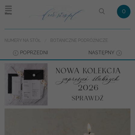
0
Menu
NUMERY NA STÓŁ
BOTANICZNE PODRÓŻNICZE
POPRZEDNI
NASTĘPNY