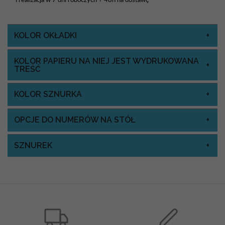
KOLOR OKŁADKI
KOLOR PAPIERU NA NIEJ JEST WYDRUKOWANA
TREŚĆ
KOLOR SZNURKA
OPCJE DO NUMERÓW NA STÓŁ
SZNUREK