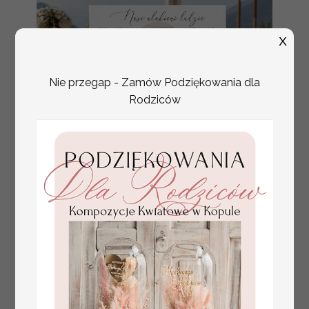
X
Nie przegap - Zamów Podziękowania dla
Rodziców
plan stołów
Promocja:
weselnych
100 PLN
/
125.00 PLN
usadzenie gości na
weselu, tablica
informacyjna dla
gości weselnych,
plan stołów na
weselu ze zdjęciem
Pary Młodej, plan