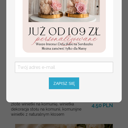
usadzenia gości
weselnych
ZAPISZ SIĘ
złote winietki na komunię, winietka
4.50 PLN
dekoracja stołu na komunii, komunijne
winietki z naturalnym kłosem