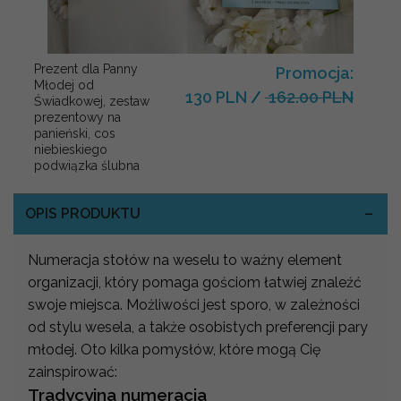
Prezent dla Panny
Promocja:
Młodej od
130 PLN
/
162.00 PLN
Świadkowej, zestaw
prezentowy na
panieński, cos
niebieskiego
podwiązka ślubna
OPIS PRODUKTU
Numeracja stołów na weselu to ważny element
organizacji, który pomaga gościom łatwiej znaleźć
swoje miejsca. Możliwości jest sporo, w zależności
od stylu wesela, a także osobistych preferencji pary
młodej. Oto kilka pomysłów, które mogą Cię
zainspirować:
Tradycyjna numeracja