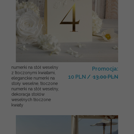
numerki na stół weselny
Promocja:
z tłoczonymi kwiatami,
10 PLN
/
13.00 PLN
eleganckie numerki na
stoły weselne, tłoczone
numerki na stół weselny,
dekoracja stołów
weselnych tłoczone
kwiaty