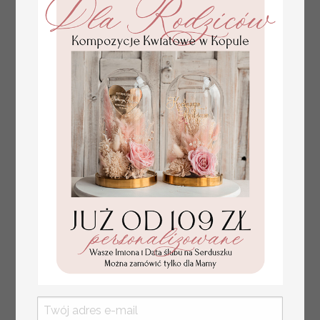
plan stołów
Promocja:
weselnych
100 PLN
/
125.00 PLN
usadzenie gości na
weselu, tablica
informacyjna dla
gości weselnych,
plan stołów na
weselu ze zdjęciem
Pary Młodej, plan
usadzenia gości
weselnych