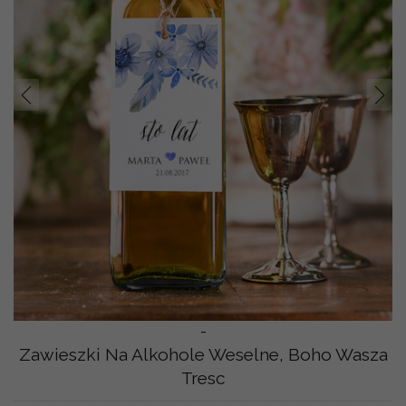
Prev
Nast
-
Zawieszki Na Alkohole Weselne, Boho Wasza
Tresc