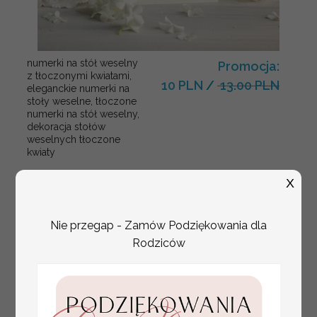
numerki na stół weselny
Promocja:
z tłoczonymi kwiatami,
10 PLN
/
13.00 PLN
eleganckie numerki na
stoły weselne, tłoczone
numerki na stół weselny,
dekoracja stołów
weselnych tłoczone
kwiaty
X
Nie przegap - Zamów Podziękowania dla
Rodziców