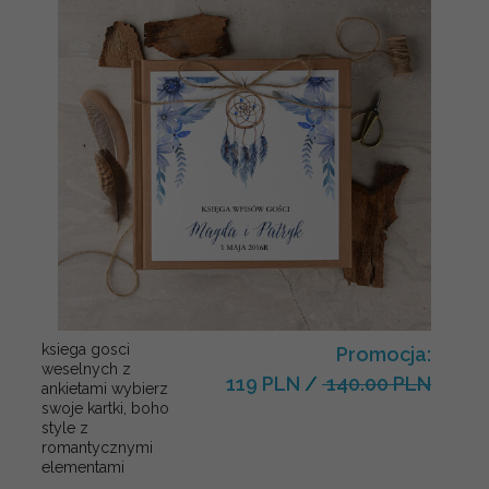
ksiega gosci
Promocja:
weselnych z
119 PLN
/
140.00 PLN
ankietami wybierz
swoje kartki, boho
style z
romantycznymi
elementami