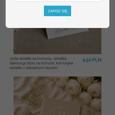
ZAPISZ SIĘ
złote winietki na komunię, winietka
4.50 PLN
dekoracja stołu na komunii, komunijne
winietki z naturalnym kłosem