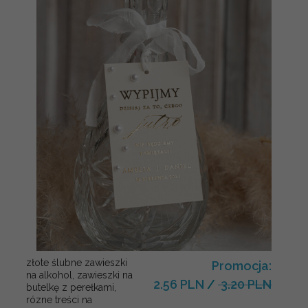
złote ślubne zawieszki
Promocja:
na alkohol, zawieszki na
2.56 PLN
/
3.20 PLN
butelkę z perełkami,
rózne treści na