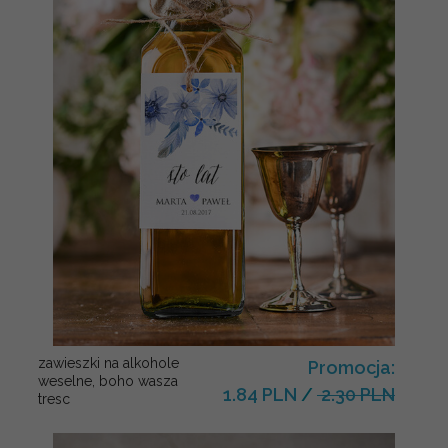
zawieszki na alkohole
Promocja:
weselne, boho wasza
1.84 PLN
/
2.30 PLN
tresc