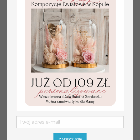
złote winietki na komunię, winietka
4.50 PLN
dekoracja stołu na komunii, komunijne
winietki z naturalnym kłosem
ZAPISZ SIĘ