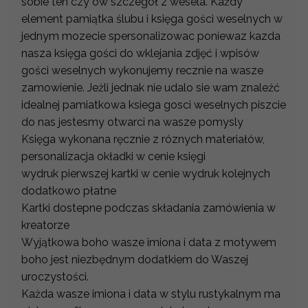
sobie ten czy ów szczegół z wesela. Każdy
element pamiątka ślubu i księga gości weselnych w
jednym mozecie spersonalizowac poniewaz kazda
nasza księga gości do wklejania zdjęć i wpisów
gości weselnych wykonujemy recznie na wasze
zamowienie. Jeżli jednak nie udalo sie wam znaleźć
idealnej pamiatkowa ksiega gosci weselnych piszcie
do nas jestesmy otwarci na wasze pomysly
Księga wykonana ręcznie z róznych materiałów,
personalizacja okładki w cenie księgi
wydruk pierwszej kartki w cenie wydruk kolejnych
dodatkowo płatne
Kartki dostepne podczas składania zamówienia w
kreatorze
Wyjątkowa boho wasze imiona i data z motywem
boho jest niezbędnym dodatkiem do Waszej
uroczystości.
Każda wasze imiona i data w stylu rustykalnym ma