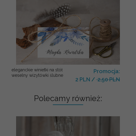
eleganckie winietki na stół
Promocja:
weselny wizytówki ślubne
2 PLN
/
2.50 PLN
Polecamy również: