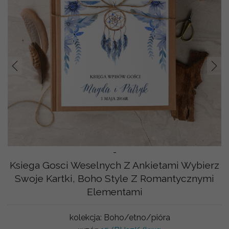
Prev
Nast
-
Ksiega Gosci Weselnych Z Ankietami Wybierz
Swoje Kartki, Boho Style Z Romantycznymi
Elementami
kolekcja:
Boho/etno/pióra