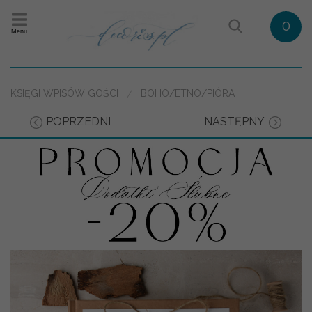
0
Menu
KSIĘGI WPISÓW GOŚCI
BOHO/ETNO/PIÓRA
POPRZEDNI
NASTĘPNY