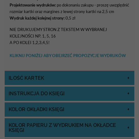
Projektowanie wydruków:
po dokonaniu zakupu - proszę uwzględnić
rozmiar kartki oraz margines z lewej strony kartki na 2,5 cm
Wydruk każdej kolejnej strony:
0,5 zł
NIE DRUKUJEMY STRON Z TEKSTEM W WYBRANEJ
KOLEJNOŚCI NP. 1, 5, 16
A PO KOLEI 1,2,3,4,5!
KLIKNIJ PONIŻEJ ABY OBEJRZEĆ PROPOZYCJE WYDRUKÓW
ILOŚĆ KARTEK
INSTRUKCJA DO KSIĘGI
KOLOR OKŁADKI KSIĘGI
KOLOR PAPIERU Z WYDRUKIEM NA OKŁADCE
KSIĘGI