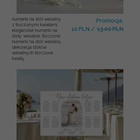
numerki na stół weselny
Promocja:
z tłoczonymi kwiatami,
10 PLN
/
13.00 PLN
eleganckie numerki na
stoły weselne, tłoczone
numerki na stół weselny,
dekoracja stołów
weselnych tłoczone
kwiaty