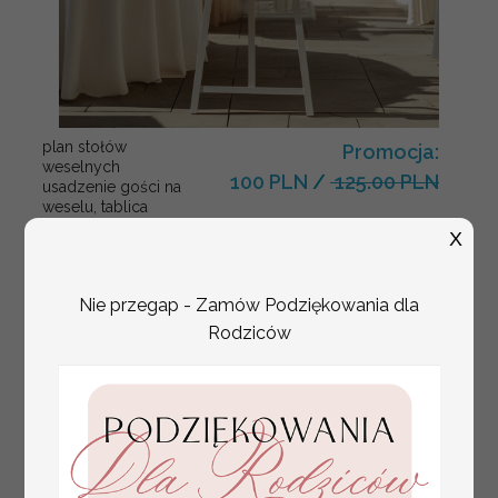
plan stołów
Promocja:
weselnych
100 PLN
/
125.00 PLN
usadzenie gości na
weselu, tablica
informacyjna dla
X
gości weselnych,
plan stołów na
weselu ze zdjęciem
Nie przegap - Zamów Podziękowania dla
Pary Młodej, plan
usadzenia gości
Rodziców
weselnych