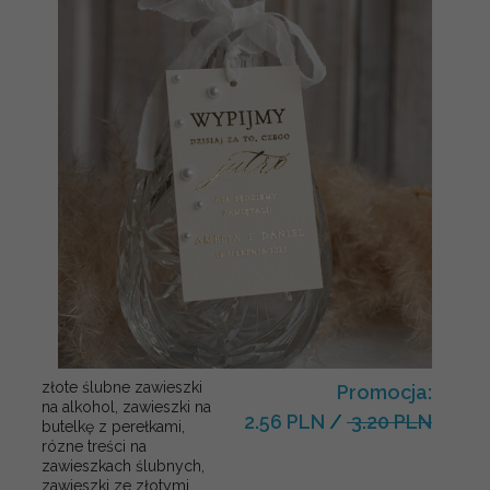
złote ślubne zawieszki
Promocja:
na alkohol, zawieszki na
2.56 PLN
/
3.20 PLN
butelkę z perełkami,
rózne treści na
zawieszkach ślubnych,
zawieszki ze złotymi